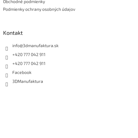
e
Obchodné podmienky
k
y
Podmienky ochrany osobných údajov
v
ý
p
i
Kontakt
s
u
info
@
3dmanufaktura.sk
+420 777 042 911
+420 777 042 911
Facebook
3DManufaktura