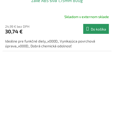
Zaxe ABS sivá 1,75mm 800g
Skladom v externom sklade
24,99 € bez DPH
Do košíka
30,74 €
Ideálne pre funkčné diely_x000D_ Vynikajúca povrchová
úprava_x000D_ Dobrá chemická odolnosť