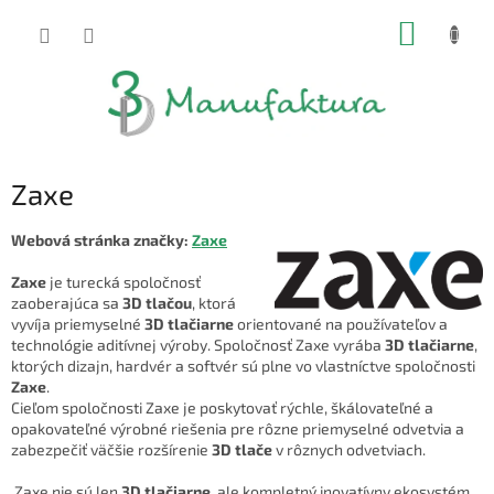
Prejsť
NÁKUP
na
obsah
KOŠÍK
Zaxe
Webová stránka značky:
Zaxe
Zaxe
je turecká spoločnosť
zaoberajúca sa
3D tlačou
, ktorá
vyvíja priemyselné
3D tlačiarne
orientované na používateľov a
technológie aditívnej výroby. Spoločnosť Zaxe vyrába
3D tlačiarne
,
ktorých dizajn, hardvér a softvér sú plne vo vlastníctve spoločnosti
Zaxe
.
Cieľom spoločnosti Zaxe je poskytovať rýchle, škálovateľné a
opakovateľné výrobné riešenia pre rôzne priemyselné odvetvia a
zabezpečiť väčšie rozšírenie
3D tlače
v rôznych odvetviach.
Zaxe nie sú len
3D tlačiarne
, ale kompletný inovatívny ekosystém