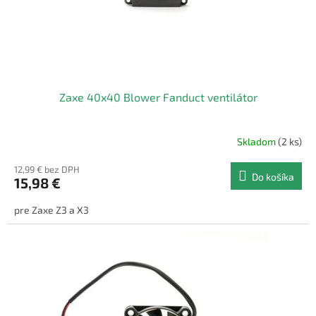
u
v
k
t
o
v
Zaxe 40x40 Blower Fanduct ventilátor
Skladom
(2 ks)
12,99 € bez DPH
Do košíka
15,98 €
pre Zaxe Z3 a X3