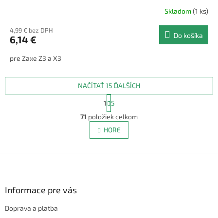
Skladom
(1 ks)
4,99 € bez DPH
Do košíka
6,14 €
pre Zaxe Z3 a X3
NAČÍTAŤ 15 ĎALŠÍCH
S
1
5
t
O
r
71
položiek celkom
v
á
l
HORE
n
á
k
d
o
v
Z
a
a
c
á
n
i
p
i
e
ä
Informace pre vás
e
p
t
r
Doprava a platba
i
v