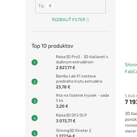
Tip
0
ROZBALIŤ FILTER
Top 10 produktov
Raise3D Pro3 - 3D tlačiareň s
duálnym extrudérom
Shini
2 827,77 €
FabC
Bambu Lab X1 zostava
predného krytu extrudéra
23,78 €
Ihla na čistenie trysiek - sada
5 848 
5 ks
7 19
3,20 €
3D tl
Raise3D DF2 DLP
ponúka
3 073,77 €
rovnom
Shining3D Einstar 2
viacer
1 227,54 €
profes