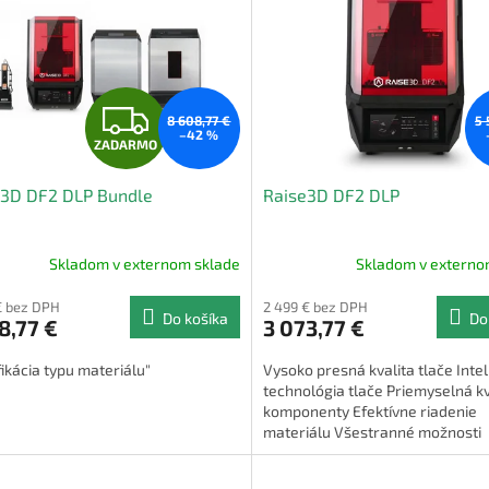
Z
8 608,77 €
5 
–42 %
ZADARMO
A
e3D DF2 DLP Bundle
Raise3D DF2 DLP
D
A
Skladom v externom sklade
Skladom v externo
R
€ bez DPH
2 499 € bez DPH
Do košíka
Do
8,77 €
3 073,77 €
M
fikácia typu materiálu"
Vysoko presná kvalita tlače Inte
O
technológia tlače Priemyselná kv
komponenty Efektívne riadenie
materiálu Všestranné možnosti
pripojenia a používateľská...