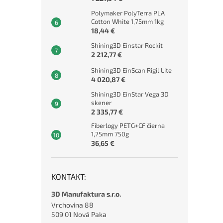
Polymaker PolyTerra PLA
Cotton White 1,75mm 1kg
18,44 €
Shining3D Einstar Rockit
2 212,77 €
Shining3D EinScan Rigil Lite
4 020,87 €
Shining3D EinStar Vega 3D
skener
2 335,77 €
Fiberlogy PETG+CF čierna
1,75mm 750g
36,65 €
KONTAKT:
3D Manufaktura s.r.o.
Vrchovina 88
509 01 Nová Paka