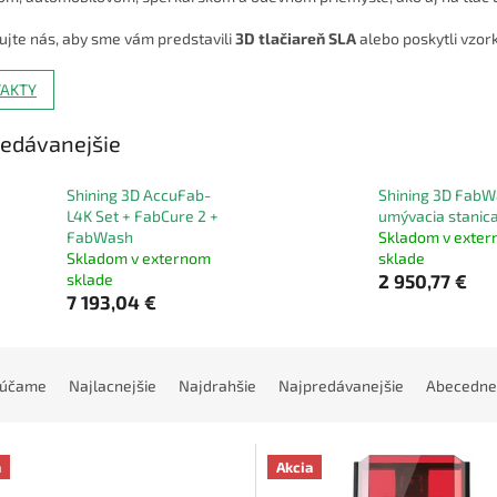
ujte nás, aby sme vám predstavili
3D tlačiareň SLA
alebo poskytli vzor
AKTY
edávanejšie
Shining 3D AccuFab-
Shining 3D FabW
L4K Set + FabCure 2 +
umývacia stanic
FabWash
Skladom v exte
Skladom v externom
sklade
sklade
2 950,77 €
7 193,04 €
rúčame
Najlacnejšie
Najdrahšie
Najpredávanejšie
Abecedne
a
Akcia