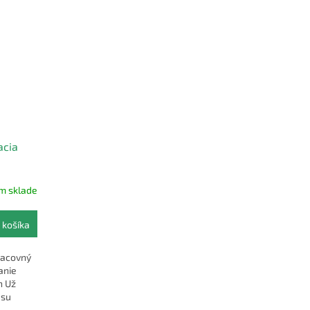
acia
m sklade
 košíka
racovný
anie
h Už
asu