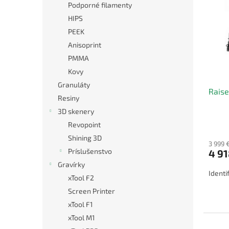
p
e
Podporné filamenty
i
p
HIPS
s
r
PEEK
p
o
Anisoprint
r
d
o
PMMA
u
d
k
Kovy
u
t
Granuláty
Rais
k
o
Resiny
t
v
3D skenery
o
Revopoint
v
Shining 3D
3 999 
Príslušenstvo
4 91
Gravírky
Identi
xTool F2
Screen Printer
xTool F1
xTool M1