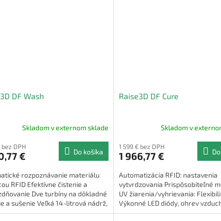
e3D DF Wash
Raise3D DF Cure
Skladom v externom sklade
Skladom v externo
€ bez DPH
1 599 € bez DPH
Do košíka
Do
0,77 €
1 966,77 €
atické rozpoznávanie materiálu
Automatizácia RFID: nastavenia
u RFID Efektívne čistenie a
vytvrdzovania Prispôsobiteľné m
zdňovanie Dve turbíny na dôkladné
UV žiarenia/vyhrievania: Flexibili
ie a sušenie Veľká 14-litrová nádrž,
Výkonné LED diódy, ohrev vzduc
anné čistenie...
Výkonný Ošetrenie veľkých dielov: