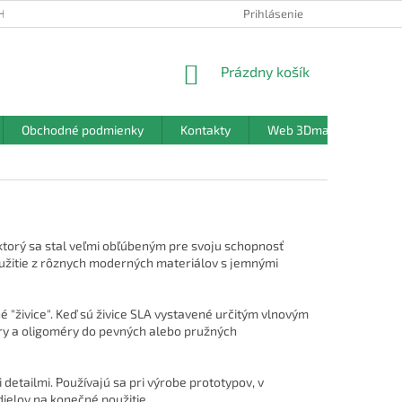
HRANY OSOBNÝCH ÚDAJOV
Prihlásenie
NÁKUPNÝ
Prázdny košík
KOŠÍK
Obchodné podmienky
Kontakty
Web 3Dmanufaktura.sk
 ktorý sa stal veľmi obľúbeným pre svoju schopnosť
oužitie z rôznych moderných materiálov s jemnými
 "živice". Keď sú živice SLA vystavené určitým vlnovým
ry a oligoméry do pevných alebo pružných
tailmi. Používajú sa pri výrobe prototypov, v
ielov na konečné použitie.