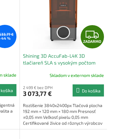
Z
533,77 €
–44 %
ZADARMO
A
Shining 3D AccuFab-L4K 3D
D
tlačiareň SLA s vysokým počtom
detailov
A
m sklade
Skladom v externom sklade
R
2 499 € bez DPH
 košíka
Do košíka
3 073,77 €
M
ligentná
Rozlíšenie 3840x2400px Tlačová plocha
O
alita a
192 mm × 120 mm × 180 mm Presnosť
±0,05 mm Veľkosť pixelu 0,05 mm
Certifikované živice od rôznych výrobcov