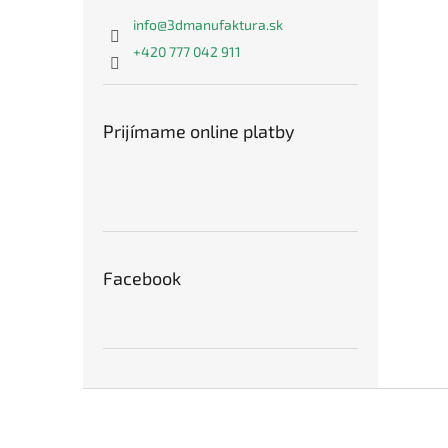
info
@
3dmanufaktura.sk
+420 777 042 911
Prijímame online platby
Facebook
Z
á
p