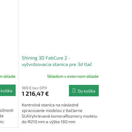
Shining 3D FabCure 2 -
vytvrdzovacia stanica pre 3d tlač
m sklade
Skladom v externom sklade
989 € bez DPH
 košíka
Do košíka
1 216,47 €
Kontrolná stanica na následné
ožnosti
spracovanie modelov z tlačiarne
ta
SLAVyhrievaná komoraRozmery modelu
hu:
do Φ210 mm a výška 180 mm
...