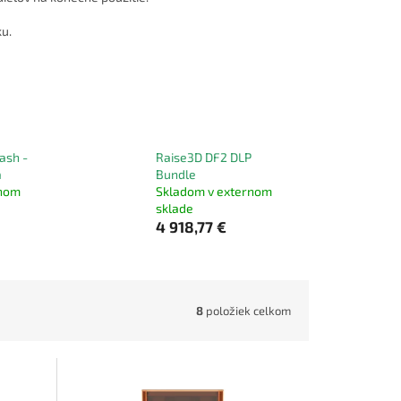
ku.
ash -
Raise3D DF2 DLP
a
Bundle
rnom
Skladom v externom
sklade
4 918,77 €
8
položiek celkom