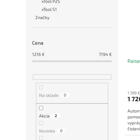
xTool P2S
xTool S1
Značky
Cena
1216
€
7194
€
Rais
1 399 
Na sklade
0
1 72
Autom
Akcia
2
pomoco
vyprá
čisten
Novinka
0
všestr