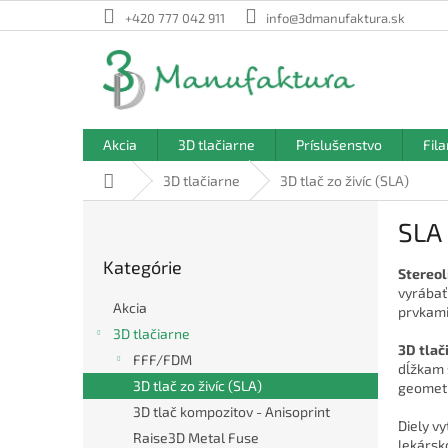
Prejsť
+420 777 042 911
info@3dmanufaktura.sk
na
obsah
Akcia
3D tlačiarne
Príslušenstvo
Fil
Domov
3D tlačiarne
3D tlač zo živíc (SLA)
B
SLA
o
Preskočiť
č
Kategórie
kategórie
Stereol
n
vyrábať
ý
Akcia
prvkami
p
3D tlačiarne
a
3D tlač
FFF/FDM
n
dĺžkam 
e
3D tlač zo živíc (SLA)
geometr
l
3D tlač kompozitov - Anisoprint
Diely v
Raise3D Metal Fuse
lekársk