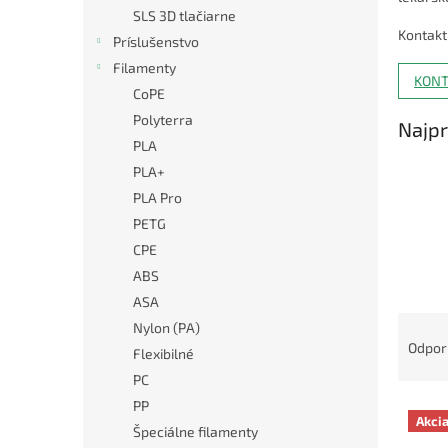
SLS 3D tlačiarne
Kontakt
Príslušenstvo
Filamenty
KONT
CoPE
Polyterra
Najpr
PLA
PLA+
PLA Pro
PETG
CPE
ABS
ASA
R
Nylon (PA)
a
Odpo
Flexibilné
d
PC
e
PP
V
n
Akci
ý
i
Špeciálne filamenty