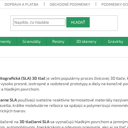
DOPRAVA A PLATBA
OBCHODNÉ PODMIENKY
PODMIENKY OC
HĽADAŤ
amenty
Granuláty
Resiny
3D skenery
Gravírky
itografická (SLA) 3D tlač
je veľmi populárny proces živicovej 3D tlače,
 vysoko presné, izotropné a vodotesné prototypy a diely na konečné p
 a hladkým povrchom.
iarne SLA
používajú svetelne reaktívne termosetové materiály nazývané
svetla, krátke molekulárne reťazce sa spájajú a polymerizujú monomé
ických tvarov.
ytlačené na
3D tlačiarni SLA
sa vyznačujú hladkým povrchom a jemnými de
om, automobilovom, šperkárskom a odevnom priemysle, ako aj na tlač d