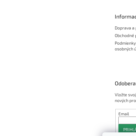
ä
t
Informac
i
e
Doprava a 
Obchodné 
Podmienky
osobných 
Odobera
Vložte svo
nových pro
Email
PRIHL