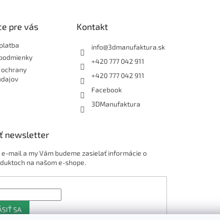
e pre vás
Kontakt
platba
info
@
3dmanufaktura.sk
podmienky
+420 777 042 911
 ochrany
+420 777 042 911
údajov
Facebook
3DManufaktura
ť newsletter
j e-mail a my Vám budeme zasielať informácie o
duktoch na našom e-shope.
ÁSIŤ SA