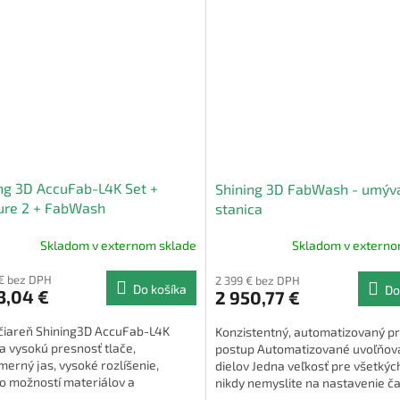
ng 3D AccuFab-L4K Set +
Shining 3D FabWash - umýv
ure 2 + FabWash
stanica
Skladom v externom sklade
Skladom v externo
€ bez DPH
2 399 € bez DPH
Do košíka
Do
3,04 €
2 950,77 €
ačiareň Shining3D AccuFab-L4K
Konzistentný, automatizovaný p
 vysokú presnosť tlače,
postup Automatizované uvoľňov
erný jas, vysoké rozlíšenie,
dielov Jedna veľkosť pre všetkýc
o možností materiálov a
nikdy nemyslite na nastavenie č
ionálny softvér.
prania Jednoduché používanie