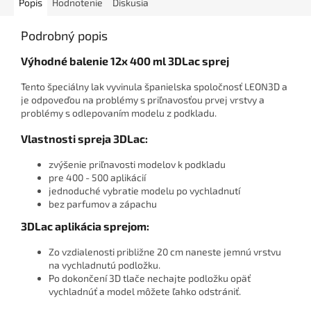
Popis
Hodnotenie
Diskusia
Podrobný popis
Výhodné balenie 12x 400 ml 3DLac sprej
Tento špeciálny lak vyvinula španielska spoločnosť LEON3D a
je odpoveďou na problémy s priľnavosťou prvej vrstvy a
problémy s odlepovaním modelu z podkladu.
Vlastnosti spreja 3DLac:
zvýšenie priľnavosti modelov k podkladu
pre 400 - 500 aplikácií
jednoduché vybratie modelu po vychladnutí
bez parfumov a zápachu
3DLac aplikácia sprejom:
Zo vzdialenosti približne 20 cm naneste jemnú vrstvu
na vychladnutú podložku.
Po dokončení 3D tlače nechajte podložku opäť
vychladnúť a model môžete ľahko odstrániť.