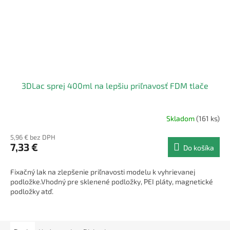
3DLac sprej 400ml na lepšiu priľnavosť FDM tlače
Skladom
(161 ks)
5,96 € bez DPH
7,33 €
Do košíka
Fixačný lak na zlepšenie priľnavosti modelu k vyhrievanej
podložke.Vhodný pre sklenené podložky, PEI pláty, magnetické
podložky atď.