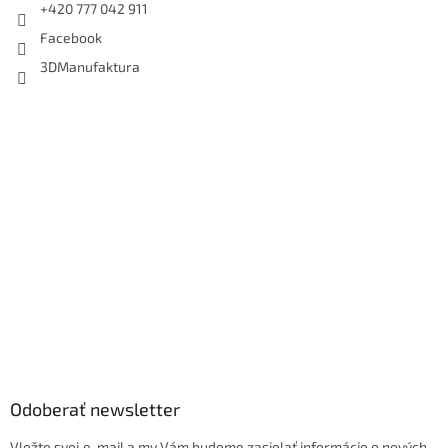
+420 777 042 911
Facebook
3DManufaktura
Odoberať newsletter
Vložte svoj e-mail a my Vám budeme zasielať informácie o nových