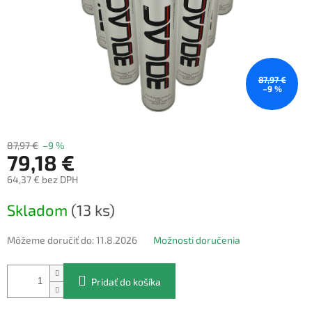
87,97 €
–9 %
87,97 €
–9 %
79,18 €
64,37 € bez DPH
Jednotková
Skladom
(13 ks)
cena:
Môžeme doručiť do:
11.8.2026
Možnosti doručenia
Pridať do košíka