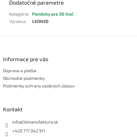
Dodatočné parametre
Kategória
:
Pomôcky pre 3D tlač
Výrobca
:
LEON3D
Z
á
p
ä
Informace pre vás
t
Doprava a platba
i
e
Obchodné podmienky
Podmienky ochrany osobných údajov
Kontakt
info
@
3dmanufaktura.sk
+420 777 042 911