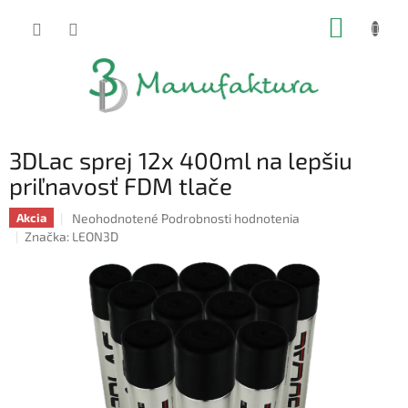
Prejsť
NÁKUP
na
obsah
KOŠÍK
3DLac sprej 12x 400ml na lepšiu
priľnavosť FDM tlače
Priemerné
Neohodnotené
Podrobnosti hodnotenia
Akcia
hodnotenie
Značka:
LEON3D
produktu
je
0,0
z
5
hviezdičiek.