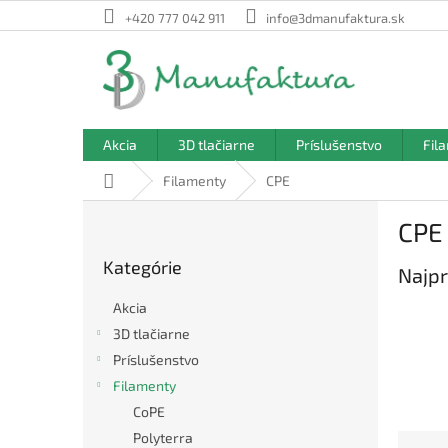
Prejsť
+420 777 042 911
info@3dmanufaktura.sk
na
obsah
Akcia
3D tlačiarne
Príslušenstvo
Fil
Domov
Filamenty
CPE
B
CPE
o
Preskočiť
č
Kategórie
kategórie
Najpr
n
ý
Akcia
p
3D tlačiarne
a
Príslušenstvo
n
e
Filamenty
l
CoPE
Polyterra
R