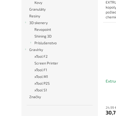
EXTRU
Kovy
kopoly
Granuláty
požia
Resiny
chemic
mechan
3D skenery
vysoká
Revopoint
Shining 3D
Príslušenstvo
Gravírky
xTool F2
Screen Printer
xTool F1
xTool M1
Extr
xTool P2S
xTool S1
Značky
24,99 
30,7