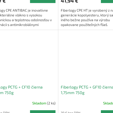
7 €
41,94 €
ogy CPE ANTIBAC je inovatívne
Fiberlogy CPE HT je vyrobený z 
kteriálne vlákno s vysokou
generácie kopolyesteru, ktorý s
nickou a teplotnou odolnosťou v
iného bežne používa na výrobu
ácii s antimikrobiálnymi
opakovane použiteľných fliaš.
osťami.
logy PCTG + CF10 čierna
Fiberlogy PCTG + GF10 čiern
mm 750g
1,75mm 750g
Skladom
(2 ks)
Skla
ez DPH
39 € bez DPH