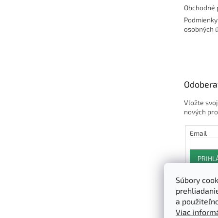
Obchodné 
Podmienky
osobných 
Odobera
Vložte svo
nových pro
Email
PRIHL
Súbory cook
prehliadani
a použiteľn
Viac informá