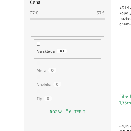
Cena
EXTRU
27
€
57
€
kopoly
požia
chemic
mechan
vysoká
Na sklade
43
Akcia
0
Novinka
0
Fiber
Tip
0
1,75
ROZBALIŤ FILTER
44,85 