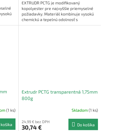
EXTRUDR PCTG je modifikovaný
yselné
kopolyester pre najvyššie priemyselné
vysokú
požiadavky. Materiál kombinuje vysokú
chemickú a tepelnú odolnosť s
je
mechanickými vlastnosťami, ako je
vysoká...
75mm
Extrudr PCTG transparentná 1,75mm
800g
dom
(1 ks)
Skladom
(1 ks)
24,99 € bez DPH
 košíka
Do košíka
30,74 €