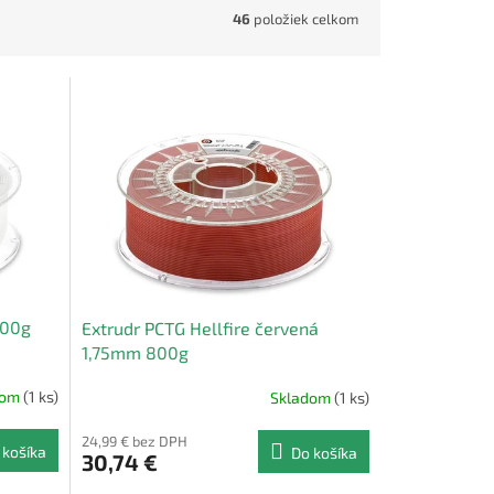
46
položiek celkom
800g
Extrudr PCTG Hellfire červená
1,75mm 800g
dom
(1 ks)
Skladom
(1 ks)
24,99 € bez DPH
 košíka
Do košíka
30,74 €