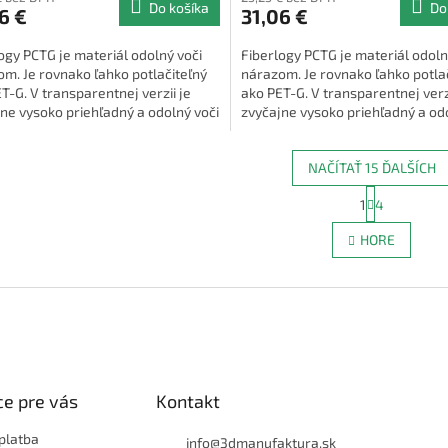
Do košíka
Do
6 €
31,06 €
ogy PCTG je materiál odolný voči
Fiberlogy PCTG je materiál odoln
m. Je rovnako ľahko potlačiteľný
nárazom. Je rovnako ľahko potla
T-G. V transparentnej verzii je
ako PET-G. V transparentnej verzi
ne vysoko priehľadný a odolný voči
zvyčajne vysoko priehľadný a od
ám do 76 °C.
teplotám do 76 °C.
NAČÍTAŤ 15 ĎALŠÍCH
S
1
4
O
t
r
v
HORE
á
l
n
á
k
d
o
a
v
c
a
i
n
e
i
e
p
e pre vás
Kontakt
r
v
k
platba
info
@
3dmanufaktura.sk