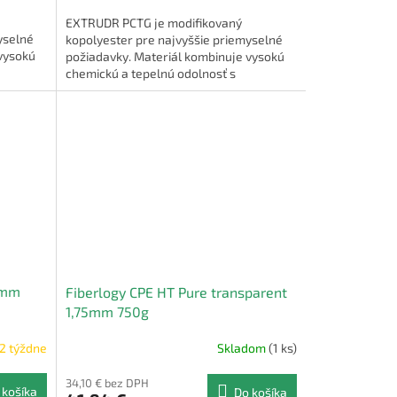
EXTRUDR PCTG je modifikovaný
yselné
kopolyester pre najvyššie priemyselné
vysokú
požiadavky. Materiál kombinuje vysokú
chemickú a tepelnú odolnosť s
je
mechanickými vlastnosťami, ako je
vysoká...
5mm
Fiberlogy CPE HT Pure transparent
1,75mm 750g
2 týždne
Skladom
(1 ks)
34,10 € bez DPH
 košíka
Do košíka