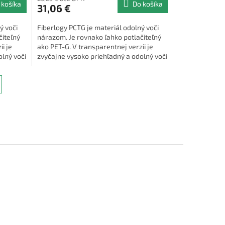
 košíka
Do košíka
31,06 €
ý voči
Fiberlogy PCTG je materiál odolný voči
čiteľný
nárazom. Je rovnako ľahko potlačiteľný
i je
ako PET-G. V transparentnej verzii je
olný voči
zvyčajne vysoko priehľadný a odolný voči
teplotám do 76 °C.