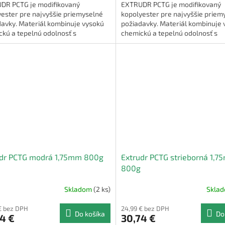
DR PCTG je modifikovaný
EXTRUDR PCTG je modifikovaný
ester pre najvyššie priemyselné
kopolyester pre najvyššie priem
davky. Materiál kombinuje vysokú
požiadavky. Materiál kombinuje 
kú a tepelnú odolnosť s
chemickú a tepelnú odolnosť s
ickými vlastnosťami, ako je
mechanickými vlastnosťami, ako 
...
vysoká...
udr PCTG modrá 1,75mm 800g
Extrudr PCTG strieborná 1,
800g
Skladom
(2 ks)
Skla
€ bez DPH
24,99 € bez DPH
Do košíka
Do
4 €
30,74 €