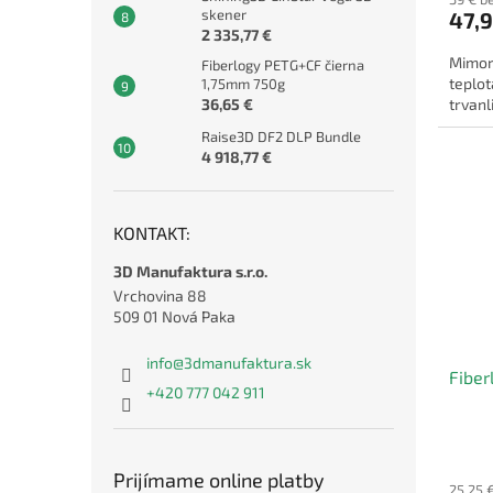
skener
47,9
2 335,77 €
Mimor
Fiberlogy PETG+CF čierna
teplo
1,75mm 750g
36,65 €
trvanl
Raise3D DF2 DLP Bundle
4 918,77 €
KONTAKT:
3D Manufaktura s.r.o.
Vrchovina 88
509 01 Nová Paka
info
@
3dmanufaktura.sk
Fiber
+420 777 042 911
Prijímame online platby
25,25 