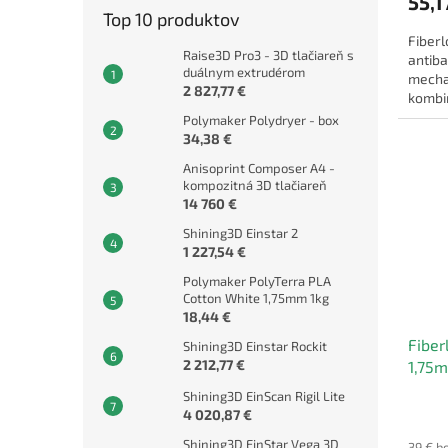
55,1
Top 10 produktov
Fiberl
Raise3D Pro3 - 3D tlačiareň s
antiba
duálnym extrudérom
mecha
2 827,77 €
kombin
vlastn
Polymaker Polydryer - box
34,38 €
Anisoprint Composer A4 -
kompozitná 3D tlačiareň
14 760 €
Shining3D Einstar 2
1 227,54 €
Polymaker PolyTerra PLA
Cotton White 1,75mm 1kg
18,44 €
Fiber
Shining3D Einstar Rockit
2 212,77 €
1,75
Shining3D EinScan Rigil Lite
4 020,87 €
Shining3D EinStar Vega 3D
39 € b