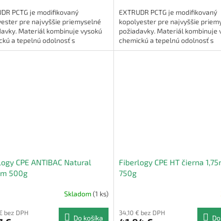
DR PCTG je modifikovaný
EXTRUDR PCTG je modifikovaný
ester pre najvyššie priemyselné
kopolyester pre najvyššie priem
davky. Materiál kombinuje vysokú
požiadavky. Materiál kombinuje 
kú a tepelnú odolnosť s
chemickú a tepelnú odolnosť s
ickými vlastnosťami, ako je
mechanickými vlastnosťami, ako 
...
vysoká...
logy CPE ANTIBAC Natural
Fiberlogy CPE HT čierna 1,7
mm 500g
750g
Skladom
(1 ks)
€ bez DPH
34,10 € bez DPH
Do košíka
Do