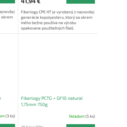
41,94 €
najnovšej
Fiberlogy CPE HT je vyrobený z najnovšej
a okrem
generácie kopolyesteru, ktorý sa okrem
iného bežne používa na výrobu
opakovane použiteľných fliaš.
a
Fiberlogy PCTG + GF10 natural
1,75mm 750g
dom
(3 ks)
Skladom
(5 ks)