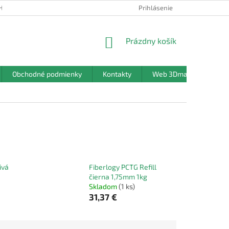
HRANY OSOBNÝCH ÚDAJOV
Prihlásenie
NÁKUPNÝ
Prázdny košík
KOŠÍK
Obchodné podmienky
Kontakty
Web 3Dmanufaktura.sk
ivá
Fiberlogy PCTG Refill
čierna 1,75mm 1kg
Skladom
(1 ks)
31,37 €