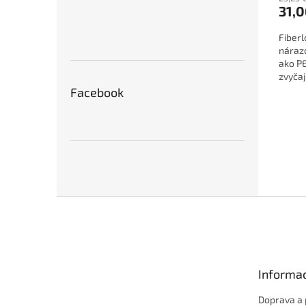
31,0
Fiberl
nárazo
ako PE
zvyčaj
teplot
Facebook
Z
á
p
ä
t
Informac
i
e
Doprava a 