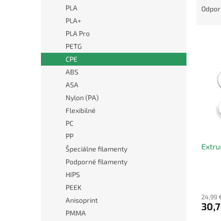
a
PLA
Odpo
d
PLA+
e
PLA Pro
V
n
PETG
ý
i
CPE
p
e
i
p
ABS
s
r
ASA
p
o
Nylon (PA)
r
d
Flexibilné
o
u
PC
d
k
u
PP
t
Extru
k
o
Špeciálne filamenty
t
v
Podporné filamenty
o
HIPS
v
PEEK
24,99 
Anisoprint
30,7
PMMA