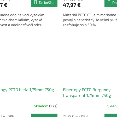
Do košíka
Do
7 €
47,97 €
iadne odolné voči vysokým
Materiál PCTG GF je mimoriadne 
tám a chemikáliám, vysoká
pevný a nerozbitný. Je veľmi pruž
ivosť a odolnosť voči oderu.
rozťahuje sa o 50 %.
logy PCTG biela 1,75mm 750g
Fiberlogy PCTG Burgundy
transparent 1,75mm 750g
Skladom
(1 ks)
Skla
€ bez DPH
25,25 € bez DPH