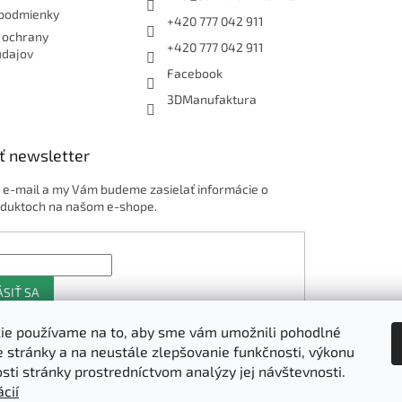
y
podmienky
+420 777 042 911
v
 ochrany
ý
+420 777 042 911
údajov
p
Facebook
i
s
3DManufaktura
u
ť newsletter
j e-mail a my Vám budeme zasielať informácie o
duktoch na našom e-shope.
ÁSIŤ SA
ie používame na to, aby sme vám umožnili pohodlné
e stránky a na neustále zlepšovanie funkčnosti, výkonu
Shoptet.sk
osti stránky prostredníctvom analýzy jej návštevnosti.
cií