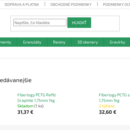
DOPRAVA A PLATBA
OBCHODNÉ PODMIENKY
PODMIENKY OC
HĽADAŤ
amenty
Granuláty
Resiny
3D skenery
Gravírky
edávanejšie
Fiberlogy PCTG Refill
Fiberlogy PCTG s
Graphite 1,75mm 1kg
1,75mm 1kg
Skladom
(1 ks)
2 týždne
31,37 €
32,60 €