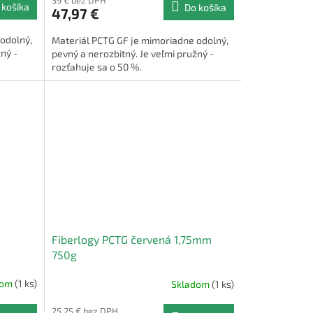
39 € bez DPH
 košíka
Do košíka
47,97 €
odolný,
Materiál PCTG GF je mimoriadne odolný,
ný -
pevný a nerozbitný. Je veľmi pružný -
rozťahuje sa o 50 %.
Fiberlogy PCTG červená 1,75mm
750g
dom
(1 ks)
Skladom
(1 ks)
25,25 € bez DPH