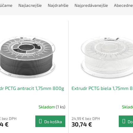
rúčame
Najlacnejšie
Najdrahšie
Najpredávanejšie
Abecedne
dr PCTG antracit 1,75mm 800g
Extrudr PCTG biela 1,75mm 
Skladom
(1 ks)
Skla
€ bez DPH
24,99 € bez DPH
Do košíka
Do
4 €
30,74 €