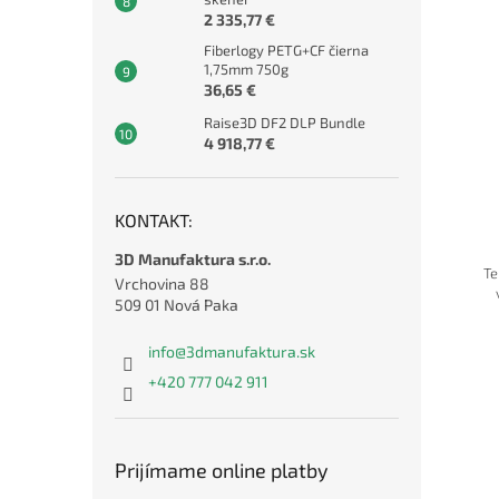
2 335,77 €
Fiberlogy PETG+CF čierna
1,75mm 750g
36,65 €
Raise3D DF2 DLP Bundle
4 918,77 €
KONTAKT:
3D Manufaktura s.r.o.
Te
Vrchovina 88
509 01 Nová Paka
info
@
3dmanufaktura.sk
+420 777 042 911
Prijímame online platby