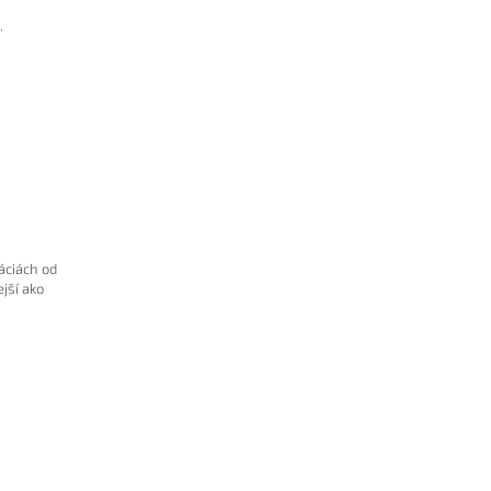
.
áciách od
jší ako