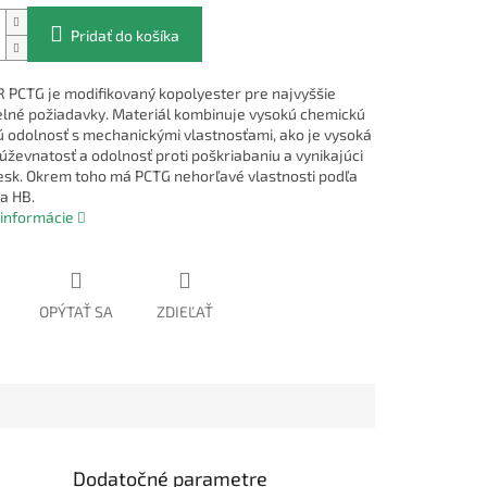
Pridať do košíka
PCTG je modifikovaný kopolyester pre najvyššie
lné požiadavky. Materiál kombinuje vysokú chemickú
ú odolnosť s mechanickými vlastnosťami, ako je vysoká
úževnatosť a odolnosť proti poškriabaniu a vynikajúci
lesk. Okrem toho má PCTG nehorľavé vlastnosti podľa
a HB.
 informácie
OPÝTAŤ SA
ZDIEĽAŤ
Dodatočné parametre