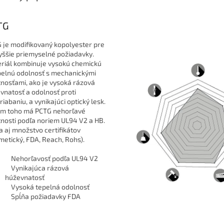
TG
 je modifikovaný kopolyester pre
yššie priemyselné požiadavky.
riál kombinuje vysokú chemickú
pelnú odolnosť s mechanickými
tnosťami, ako je vysoká rázová
vnatosť a odolnosť proti
riabaniu, a vynikajúci optický lesk.
m toho má PCTG nehorľavé
tnosti podľa noriem UL94 V2 a HB.
a aj množstvo certifikátov
metický, FDA, Reach, Rohs).
Nehorľavosť podľa UL94 V2
Vynikajúca rázová
húževnatosť
Vysoká tepelná odolnosť
Spĺňa požiadavky FDA