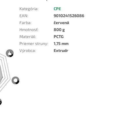
Kategória
:
CPE
EAN
:
9010241526086
Farba
:
červená
Hmotnosť
:
800 g
Materiál
:
PCTG
Priemer struny
:
1,75 mm
Výrobca
:
Extrudr