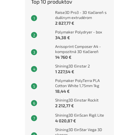
Top 10 produktov
Raise3D Pro3 - 3D tlačiareň s
duálnym extrudérom
2 827,77 €
Polymaker Polydryer - box
34,38 €
Anisoprint Composer A4 -
kompozitná 3D tlačiareň
14 760 €
Shining3D Einstar 2
1 227,54 €
Polymaker PolyTerra PLA
Cotton White 1,75mm 1kg
18,44 €
Shining3D Einstar Rockit
2 212,77 €
Shining3D EinScan Rigil Lite
4 020,87 €
Shining3D EinStar Vega 3D
skener