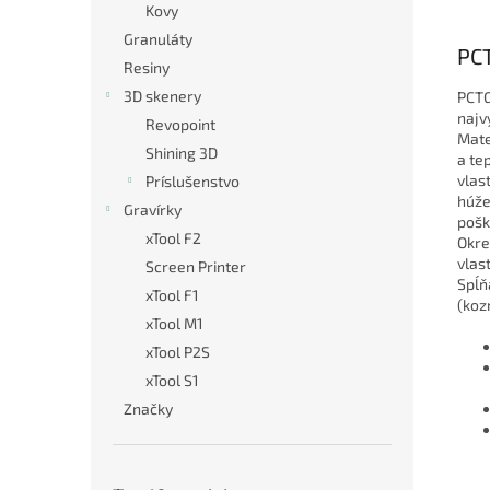
Kovy
Granuláty
PC
Resiny
3D skenery
PCTG
najv
Revopoint
Mate
Shining 3D
a te
vlas
Príslušenstvo
húže
Gravírky
pošk
xTool F2
Okre
vlas
Screen Printer
Spĺň
xTool F1
(koz
xTool M1
xTool P2S
xTool S1
Značky