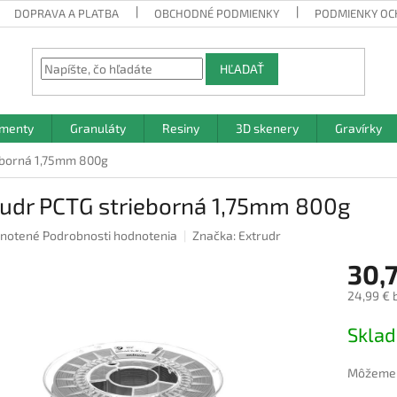
DOPRAVA A PLATBA
OBCHODNÉ PODMIENKY
PODMIENKY OC
HĽADAŤ
amenty
Granuláty
Resiny
3D skenery
Gravírky
eborná 1,75mm 800g
rudr PCTG strieborná 1,75mm 800g
rné
notené
Podrobnosti hodnotenia
Značka:
Extrudr
nie
30,
u
24,99 € 
Jednotk
Skla
cena:
iek.
Môžeme d