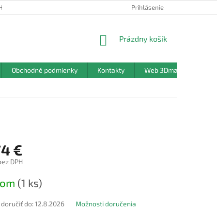
HRANY OSOBNÝCH ÚDAJOV
Prihlásenie
NÁKUPNÝ
Prázdny košík
KOŠÍK
Obchodné podmienky
Kontakty
Web 3Dmanufaktura.sk
74 €
bez DPH
ová
dom
(1 ks)
oručiť do:
12.8.2026
Možnosti doručenia