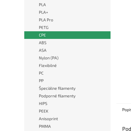
PLA
PLA+
PLA Pro
PETG
CPE
ABS
ASA
Nylon (PA)
Flexibilné
PC
PP
Špeciálne filamenty
Podporné filamenty
HIPS
Popi
PEEK
Anisoprint
PMMA
Pod