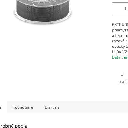
EXTRUDR 
priemyse
a tepeln
rázová h
optický 
UL94 V2 
Detailné
TLAČ
s
Hodnotenie
Diskusia
robný popis