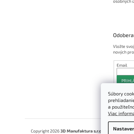
osobných 
Odobera
Vložte svo
nových pro
Email
PRIHL
Súbory cook
prehliadani
a použiteľn
Viac informá
Nastaven
Copyright 2026
3D Manufaktura s.r.o.
. Všetky práva 