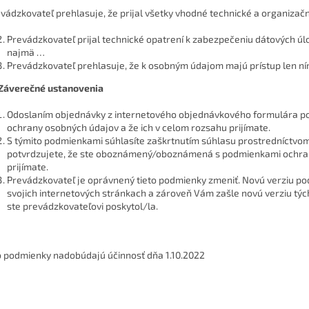
evádzkovateľ prehlasuje, že prijal všetky vhodné technické a organiza
Prevádzkovateľ prijal technické opatrení k zabezpečeniu dátových úlo
najmä …
Prevádzkovateľ prehlasuje, že k osobným údajom majú prístup len n
. Záverečné ustanovenia
Odoslaním objednávky z internetového objednávkového formulára p
ochrany osobných údajov a že ich v celom rozsahu prijímate.
S týmito podmienkami súhlasíte zaškrtnutím súhlasu prostredníctvo
potvrdzujete, že ste oboznámený/oboznámená s podmienkami ochran
prijímate.
Prevádzkovateľ je oprávnený tieto podmienky zmeniť. Novú verziu p
svojich internetových stránkach a zároveň Vám zašle novú verziu tý
ste prevádzkovateľovi poskytol/la.
o podmienky nadobúdajú účinnosť dňa 1.10.2022