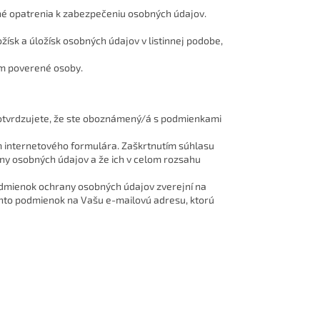
čné opatrenia k zabezpečeniu osobných údajov.
žísk a úložísk osobných údajov v listinnej podobe,
ím poverené osoby.
otvrdzujete, že ste oboznámený/á s podmienkami
m internetového formulára. Zaškrtnutím súhlasu
y osobných údajov a že ich v celom rozsahu
odmienok ochrany osobných údajov zverejní na
chto podmienok na Vašu e-mailovú adresu, ktorú