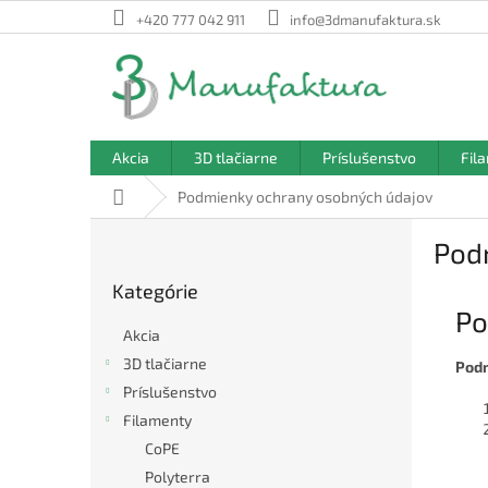
Prejsť
+420 777 042 911
info@3dmanufaktura.sk
na
obsah
Akcia
3D tlačiarne
Príslušenstvo
Fil
Domov
Podmienky ochrany osobných údajov
B
Pod
o
Preskočiť
č
Kategórie
kategórie
n
Po
ý
Akcia
p
3D tlačiarne
Podm
a
Príslušenstvo
n
e
Filamenty
l
CoPE
Polyterra