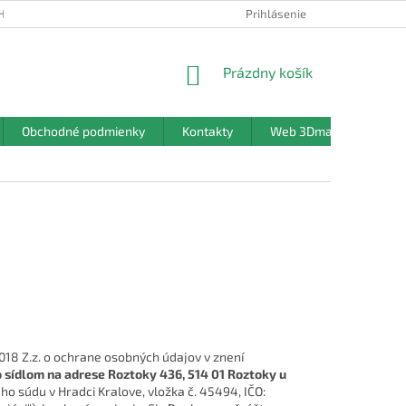
HRANY OSOBNÝCH ÚDAJOV
Prihlásenie
NÁKUPNÝ
Prázdny košík
KOŠÍK
Obchodné podmienky
Kontakty
Web 3Dmanufaktura.sk
018 Z.z. o ochrane osobných údajov v znení
so sídlom na adrese Roztoky 436, 514 01 Roztoky u
o súdu v Hradci Kralove, vložka č. 45494, IČO: