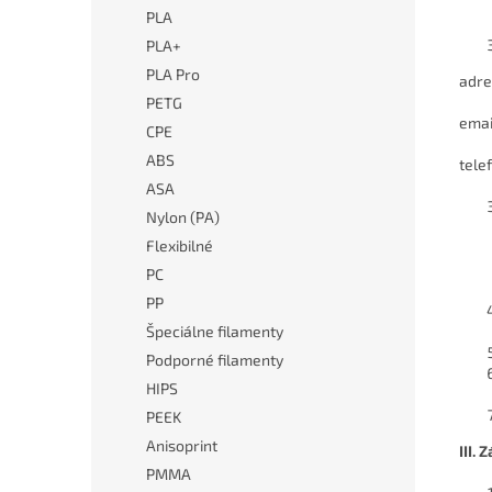
PLA
PLA+
PLA Pro
adre
PETG
emai
CPE
ABS
tele
ASA
Nylon (PA)
Flexibilné
PC
PP
Špeciálne filamenty
Podporné filamenty
HIPS
PEEK
Anisoprint
III.
PMMA