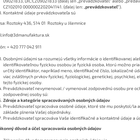
09021833, DIČ:CZ09021833 (ďalej len „prevádzkovateľ“ alebo „predávajú
CZ102010 0000002202041141. (ďalej len: „
prevádzkovateľ
“).
Kontaktné údaje prevádzkovateľa sú
sa: Roztoky 436, 514 01 Roztoky u Jilemnice
l:info@3dmanufaktura.sk
fón: + 420 777 042 911
Osobnými údajmi sa rozumejú všetky informácie o identifikovanej alebo
identifikovateľnou fyzickou osobou je fyzická osoba, ktorú možno pr
určitý identifikátor, napríklad meno, identifikačné číslo, lokalizačné ú
viac zvláštnych prvkov fyzickej, fyziologickej, genetickej, psychickej,
tejto fyzickej osoby.
Prevádzkovateľ nevymenoval / vymenoval zodpovednú osobu pre och
zodpovednej osoby sú:
Zdroje a kategórie spracovávaných osobných údajov
Prevádzkovateľ spracováva osobné údaje, ktoré ste mu poskytol/la a
základe plnenia Vašej objednávky.
Prevádzkovateľ spracováva Vaše identifikačné a kontaktné údaje a ú
 Zákonný dôvod a účel spracovania osobných údajov