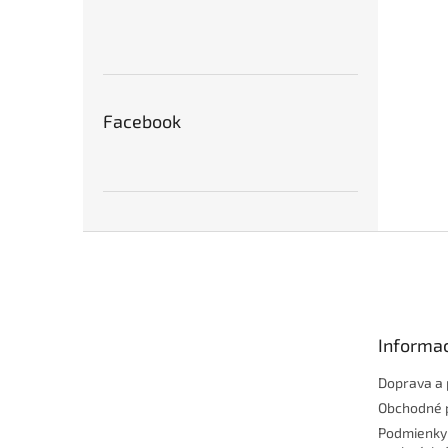
Facebook
Z
á
p
ä
t
Informac
i
e
Doprava a 
Obchodné 
Podmienky