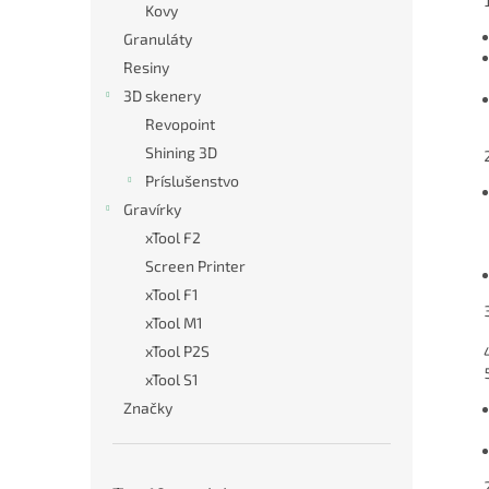
Kovy
Granuláty
Resiny
3D skenery
Revopoint
Shining 3D
Príslušenstvo
Gravírky
xTool F2
Screen Printer
xTool F1
xTool M1
xTool P2S
xTool S1
Značky