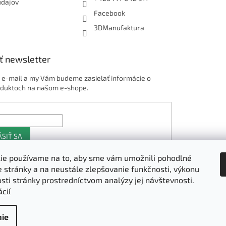
údajov
Facebook
3DManufaktura
ť newsletter
j e-mail a my Vám budeme zasielať informácie o
duktoch na našom e-shope.
ÁSIŤ SA
ie používame na to, aby sme vám umožnili pohodlné
e stránky a na neustále zlepšovanie funkčnosti, výkonu
Shoptet.sk
osti stránky prostredníctvom analýzy jej návštevnosti.
cií
ie
vyhradené.
Upraviť nastavenie cookies