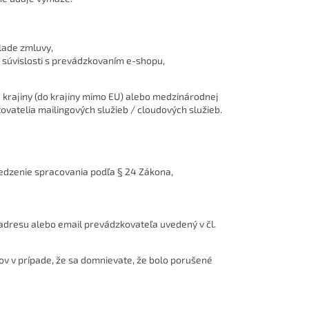
klade zmluvy,
v súvislosti s prevádzkovaním e-shopu,
krajiny (do krajiny mimo EU) alebo medzinárodnej
tovatelia mailingových služieb / cloudových služieb.
edzenie spracovania podľa § 24 Zákona,
adresu alebo email prevádzkovateľa uvedený v čl.
v v prípade, že sa domnievate, že bolo porušené