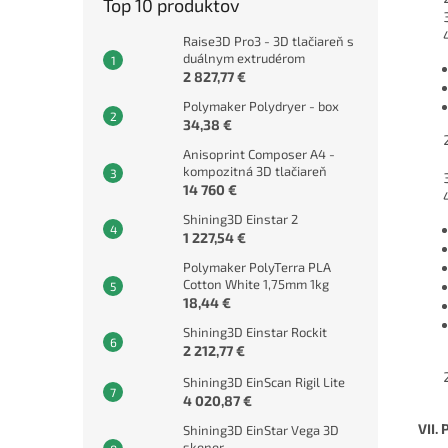
Top 10 produktov
Raise3D Pro3 - 3D tlačiareň s
duálnym extrudérom
2 827,77 €
Polymaker Polydryer - box
34,38 €
Anisoprint Composer A4 -
kompozitná 3D tlačiareň
14 760 €
Shining3D Einstar 2
1 227,54 €
Polymaker PolyTerra PLA
Cotton White 1,75mm 1kg
18,44 €
Shining3D Einstar Rockit
2 212,77 €
Shining3D EinScan Rigil Lite
4 020,87 €
VII.
Shining3D EinStar Vega 3D
skener