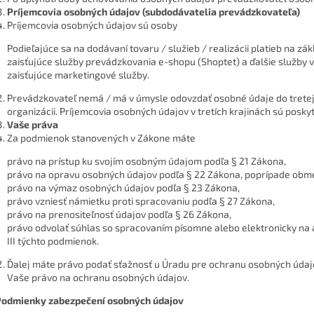
Príjemcovia osobných údajov (subdodávatelia prevádzkovateľa)
Príjemcovia osobných údajov sú osoby
Podieľajúce sa na dodávaní tovaru / služieb / realizácii platieb na zá
zaisťujúce služby prevádzkovania e-shopu (Shoptet) a ďalšie služby 
zaisťujúce marketingové služby.
Prevádzkovateľ nemá / má v úmysle odovzdať osobné údaje do tretej 
organizácii. Príjemcovia osobných údajov v tretích krajinách sú posky
Vaše práva
Za podmienok stanovených v Zákone máte
právo na prístup ku svojím osobným údajom podľa § 21 Zákona,
právo na opravu osobných údajov podľa § 22 Zákona, poprípade obm
právo na výmaz osobných údajov podľa § 23 Zákona,
právo vzniesť námietku proti spracovaniu podľa § 27 Zákona,
právo na prenositeľnosť údajov podľa § 26 Zákona,
právo odvolať súhlas so spracovaním písomne alebo elektronicky na 
III týchto podmienok.
Ďalej máte právo podať sťažnosť u Úradu pre ochranu osobných údajo
Vaše právo na ochranu osobných údajov.
 Podmienky zabezpečení osobných údajov