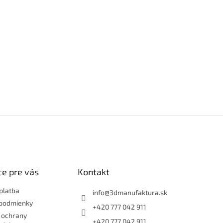
e pre vás
Kontakt
platba
info
@
3dmanufaktura.sk
podmienky
+420 777 042 911
 ochrany
+420 777 042 911