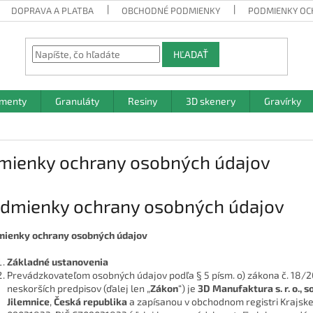
DOPRAVA A PLATBA
OBCHODNÉ PODMIENKY
PODMIENKY OC
HĽADAŤ
amenty
Granuláty
Resiny
3D skenery
Gravírky
mienky ochrany osobných údajov
dmienky ochrany osobných údajov
ienky ochrany osobných údajov
Základné ustanovenia
Prevádzkovateľom osobných údajov podľa § 5 písm. o) zákona č. 18/2
neskorších predpisov (ďalej len „
Zákon
“) je
3D Manufaktura s. r. o., 
Jilemnice
,
Česká republika
a zapísanou v obchodnom registri Krajskeh