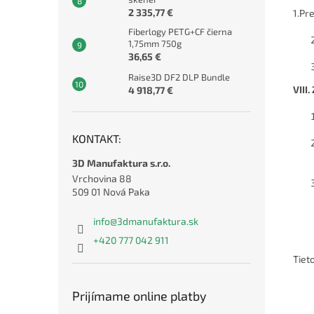
2 335,77 €
1.Pr
Fiberlogy PETG+CF čierna
1,75mm 750g
36,65 €
Raise3D DF2 DLP Bundle
VIII
4 918,77 €
KONTAKT:
3D Manufaktura s.r.o.
Vrchovina 88
509 01 Nová Paka
info
@
3dmanufaktura.sk
+420 777 042 911
Tiet
Prijímame online platby