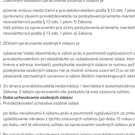
Zákonným dôvodom spracovania osobných údajov je
plnenie zmluvy medzi Vami a prevádzkovateľom podľa § 13 ods. 1 písm
oprávnený záujem prevádzkovateľa na poskytovaní priameho market
newsletterov) podľa § 13 ods. 1 písm. f) Zákona,
Váš súhlas so spracovaním pre účely poskytovania priameho market
newsletterov) podľa § 13 ods. 1 písm. a) Zákona
Účelom spracovania osobných údajov je
vybavenie Vašej objednávky a výkon práv a povinností vyplývajúcich
prevádzkovateľom; pri objednávke sú vyžadované osobné údaje, kto
(meno a adresa, kontakt), poskytnutie osobných údajov je nutnou pož
poskytnutia osobných údajov nie je možné zmluvu uzavrieť či ju zo st
zasielanie obchodných oznamov a výkon ďalších marketingových aktiv
Zo strany prevádzkovateľa nedochádza / dochádza k automatickému 
Zákona. S takým spracovaním ste poskytol/la svoj výslovný súhlas.
Doba uchovávania osobných údajov
Prevádzkovateľ uchováva osobné údaje
po dobu nevyhnutnú k výkonu práv a povinností vyplývajúcich zo zm
uplatňovanie nárokov z týchto zmluvných vzťahov (po dobu 15 rokov 
po dobu, než je odvolaný súhlas so spracovaním osobných údajov pre
Po uplynutí doby uchovávania osobných údajov prevádzkovateľ osob