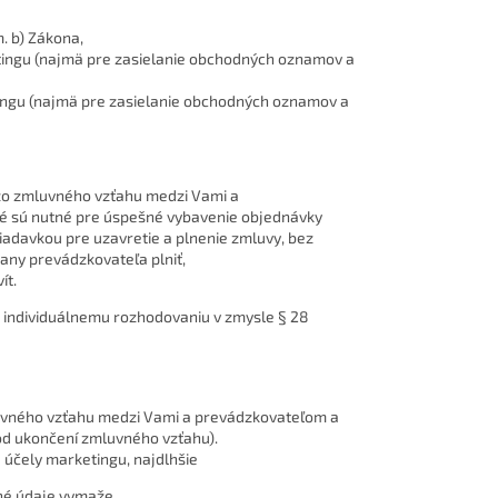
. b) Zákona,
ingu (najmä pre zasielanie obchodných oznamov a
ingu (najmä pre zasielanie obchodných oznamov a
 zo zmluvného vzťahu medzi Vami a
ré sú nutné pre úspešné vybavenie objednávky
iadavkou pre uzavretie a plnenie zmluvy, bez
rany prevádzkovateľa plniť,
ít.
individuálnemu rozhodovaniu v zmysle § 28
luvného vzťahu medzi Vami a prevádzkovateľom a
od ukončení zmluvného vzťahu).
 účely marketingu, najdlhšie
né údaje vymaže.