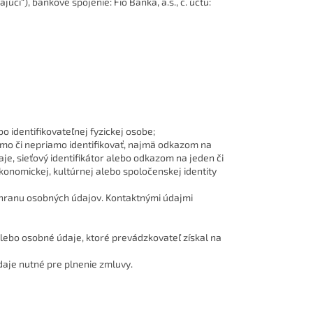
ci“), bankové spojenie: Fio Banka, a.s., č. účtu:
 identifikovateľnej fyzickej osobe;
iamo či nepriamo identifikovať, najmä odkazom na
daje, sieťový identifikátor alebo odkazom na jeden či
 ekonomickej, kultúrnej alebo spoločenskej identity
ranu osobných údajov. Kontaktnými údajmi
lebo osobné údaje, ktoré prevádzkovateľ získal na
daje nutné pre plnenie zmluvy.