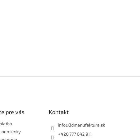
e pre vás
Kontakt
platba
info
@
3dmanufaktura.sk
podmienky
+420 777 042 911
 ochrany