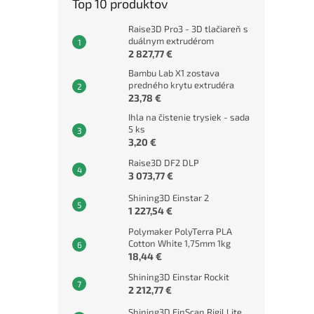
Top 10 produktov
Raise3D Pro3 - 3D tlačiareň s
duálnym extrudérom
2 827,77 €
Bambu Lab X1 zostava
predného krytu extrudéra
23,78 €
Ihla na čistenie trysiek - sada
5 ks
3,20 €
Raise3D DF2 DLP
3 073,77 €
Shining3D Einstar 2
1 227,54 €
Polymaker PolyTerra PLA
Cotton White 1,75mm 1kg
18,44 €
Shining3D Einstar Rockit
2 212,77 €
Shining3D EinScan Rigil Lite