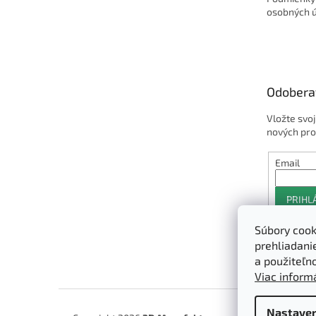
osobných 
Odobera
Vložte svo
nových pro
Email
PRIHL
Súbory cook
prehliadani
a použiteľn
Viac informá
Nastaven