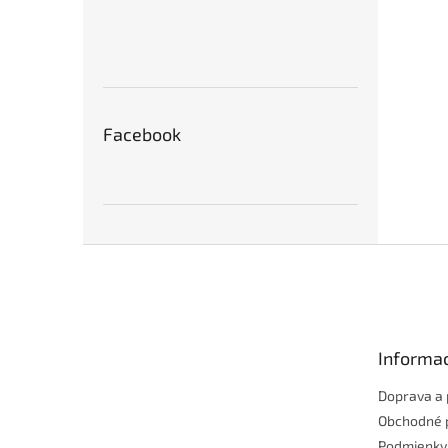
Facebook
Z
á
p
ä
t
Informac
i
e
Doprava a 
Obchodné 
Podmienky