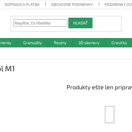
DOPRAVA A PLATBA
OBCHODNÉ PODMIENKY
PODMIENKY OC
HĽADAŤ
amenty
Granuláty
Resiny
3D skenery
Gravírky
l M1
Produkty ešte len pripr