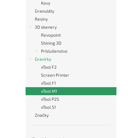
Kovy
Granuláty
Resiny
3D skenery
Revopoint
Shining 3D
Príslušenstvo
Gravírky
xTool F2
Screen Printer
xTool F1
xTool M1
xTool P2S
xTool S1
Značky