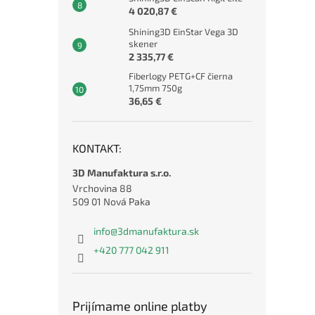
4 020,87 €
Shining3D EinStar Vega 3D
skener
2 335,77 €
Fiberlogy PETG+CF čierna
1,75mm 750g
36,65 €
KONTAKT:
3D Manufaktura s.r.o.
Vrchovina 88
509 01 Nová Paka
info
@
3dmanufaktura.sk
+420 777 042 911
Prijímame online platby