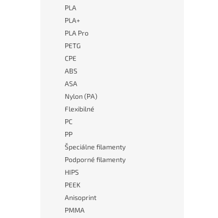
PLA
PLA+
PLA Pro
PETG
CPE
ABS
ASA
Nylon (PA)
Flexibilné
PC
PP
Špeciálne filamenty
Podporné filamenty
HIPS
PEEK
Anisoprint
PMMA