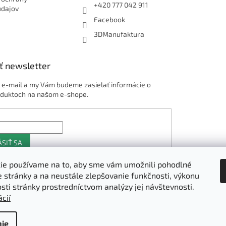
+420 777 042 911
údajov
Facebook
3DManufaktura
ť newsletter
j e-mail a my Vám budeme zasielať informácie o
duktoch na našom e-shope.
ÁSIŤ SA
ie používame na to, aby sme vám umožnili pohodlné
e stránky a na neustále zlepšovanie funkčnosti, výkonu
Shoptet.sk
osti stránky prostredníctvom analýzy jej návštevnosti.
cií
ie