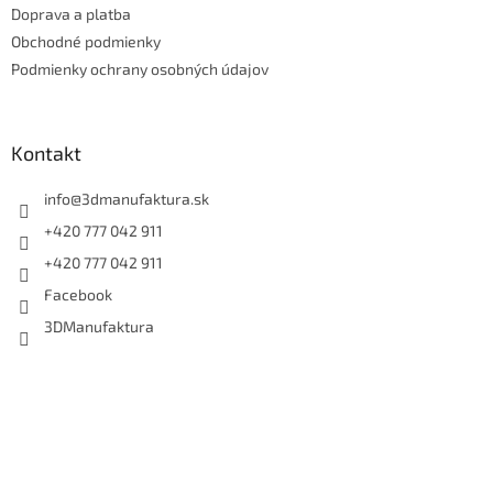
r
Doprava a platba
i
v
e
Obchodné podmienky
k
y
Podmienky ochrany osobných údajov
v
ý
p
i
Kontakt
s
u
info
@
3dmanufaktura.sk
+420 777 042 911
+420 777 042 911
Facebook
3DManufaktura