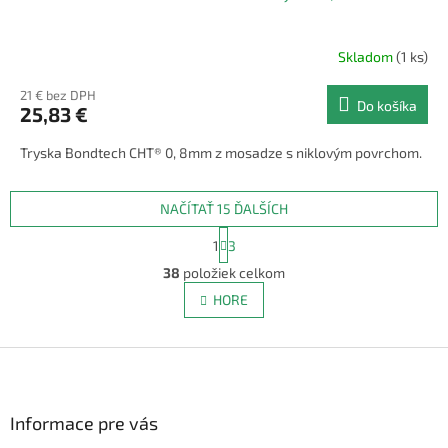
Skladom
(1 ks)
21 € bez DPH
Do košíka
25,83 €
Tryska Bondtech CHT® 0, 8mm z mosadze s niklovým povrchom.
NAČÍTAŤ 15 ĎALŠÍCH
S
1
3
t
O
r
38
položiek celkom
v
á
l
HORE
n
á
k
d
o
v
Z
a
a
c
á
n
i
p
i
e
ä
Informace pre vás
e
p
t