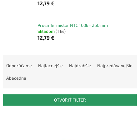
12,79 €
Prusa Termistor NTC 100k - 260 mm
Skladom
(1 ks)
12,79 €
R
a
Odporúčame
Najlacnejšie
Najdrahšie
Najpredávanejšie
d
e
Abecedne
n
i
e
OTVORIŤ FILTER
p
r
V
o
ý
d
p
u
i