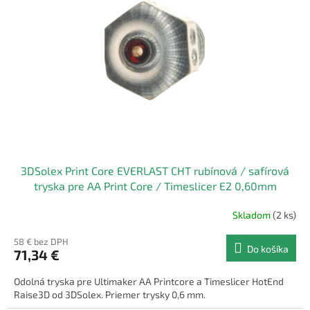
k
s
t
p
o
r
v
o
d
u
k
t
o
v
3DSolex Print Core EVERLAST CHT rubínová / safírová
tryska pre AA Print Core / Timeslicer E2 0,60mm
Skladom
(2 ks)
58 € bez DPH
Do košíka
71,34 €
Odolná tryska pre Ultimaker AA Printcore a Timeslicer HotEnd
Raise3D od 3DSolex. Priemer trysky 0,6 mm.