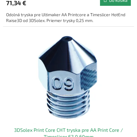
Do košíka
71,34 €
Odolná tryska pre Ultimaker AA Printcore a Timeslicer HotEnd
Raise3D od 3DSolex. Priemer trysky 0,25 mm.
3DSolex Print Core CHT tryska pre AA Print Core /
Timeslicer E2 0,60mm