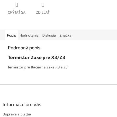
OPÝTAŤ SA
ZDIEĽAŤ
Popis
Hodnotenie
Diskusia
Značka
Podrobný popis
Termistor Zaxe pre X3/Z3
termistor pre tlačiarne Zaxe X3 a Z3
Z
á
p
ä
Informace pre vás
t
Doprava a platba
i