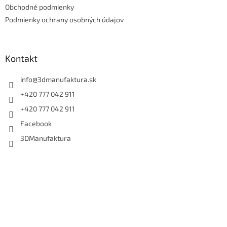
e
Obchodné podmienky
Podmienky ochrany osobných údajov
Kontakt
info
@
3dmanufaktura.sk
+420 777 042 911
+420 777 042 911
Facebook
3DManufaktura