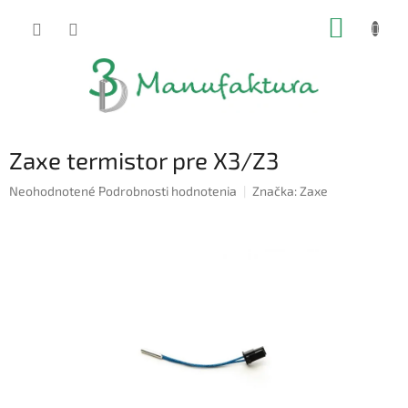
Prejsť
NÁKUP
na
obsah
KOŠÍK
Zaxe termistor pre X3/Z3
Priemerné
Neohodnotené
Podrobnosti hodnotenia
Značka:
Zaxe
hodnotenie
produktu
je
0,0
z
5
hviezdičiek.