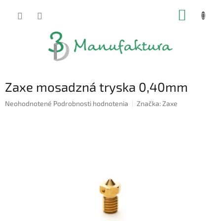
Prejsť
NÁKUP
na
obsah
KOŠÍK
Zaxe mosadzná tryska 0,40mm
Priemerné
Neohodnotené
Podrobnosti hodnotenia
Značka:
Zaxe
hodnotenie
produktu
je
0,0
z
5
hviezdičiek.