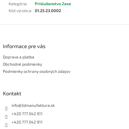
Kategória
:
Príslušenstvo Zaxe
Kód výrobca
:
01.25.23.0002
Z
á
p
ä
Informace pre vás
t
Doprava a platba
i
e
Obchodné podmienky
Podmienky ochrany osobných údajov
Kontakt
info
@
3dmanufaktura.sk
+420 777 042 911
+420 777 042 911