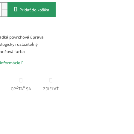
Pridať do košíka
adká povrchová úprava
ologicky rozložiteĺný
anžová farba
 informácie
OPÝTAŤ SA
ZDIEĽAŤ