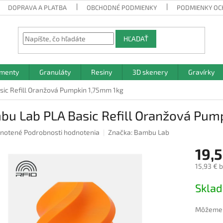
DOPRAVA A PLATBA
OBCHODNÉ PODMIENKY
PODMIENKY OC
HĽADAŤ
amenty
Granuláty
Resiny
3D skenery
Gravírky
ic Refill Oranžová Pumpkin 1,75mm 1kg
bu Lab PLA Basic Refill Oranžová Pum
rné
notené
Podrobnosti hodnotenia
Značka:
Bambu Lab
nie
19,5
u
15,93 € 
Jednotk
Skla
cena:
iek.
Môžeme d