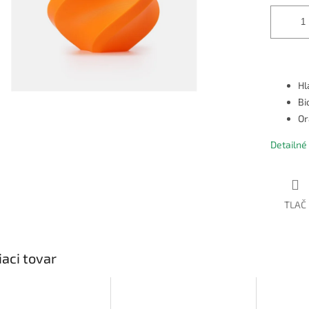
Hl
Bi
Or
Detailné
TLAČ
iaci tovar