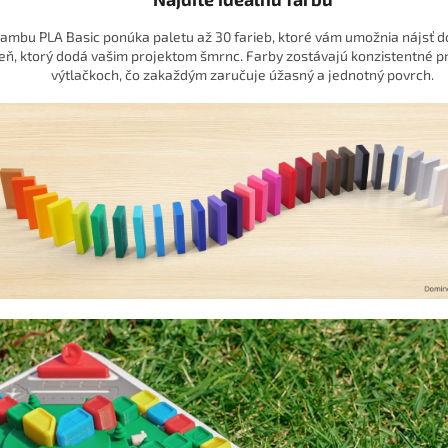
ambu PLA Basic ponúka paletu až 30 farieb, ktoré vám umožnia nájsť 
eň, ktorý dodá vašim projektom šmrnc. Farby zostávajú konzistentné pr
výtlačkoch, čo zakaždým zaručuje úžasný a jednotný povrch.