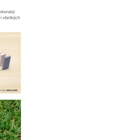
dokonalý
i všetkých