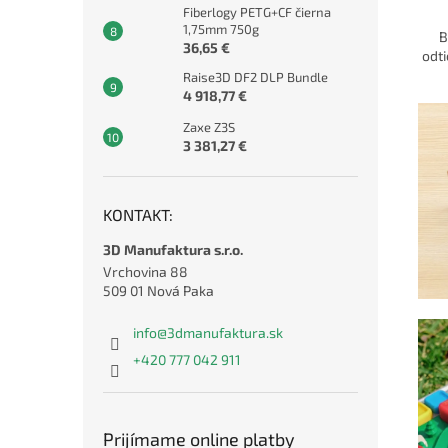
Fiberlogy PETG+CF čierna
1,75mm 750g
B
36,65 €
odti
Raise3D DF2 DLP Bundle
4 918,77 €
Zaxe Z3S
3 381,27 €
KONTAKT:
3D Manufaktura s.r.o.
Vrchovina 88
509 01 Nová Paka
info
@
3dmanufaktura.sk
+420 777 042 911
Prijímame online platby