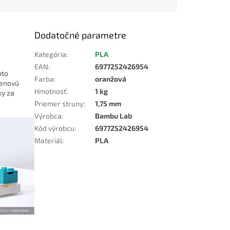
Dodatočné parametre
Kategória
:
PLA
EAN
:
6977252426954
nto
Farba
:
oranžová
cenovú
Hmotnosť
:
1 kg
ky za
Priemer struny
:
1,75 mm
Výrobca
:
Bambu Lab
Kód výrobcu
:
6977252426954
Materiál
:
PLA