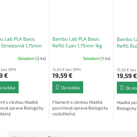
u Lab PLA Basic
Bambu Lab PLA Basic
Bambu La
l Strieborná 1,75mm
Refill Cyan 1,75mm 1kg
Refill R
1,75mm 1
Skladom
(2 ks)
Skladom
(1 ks)
€ bez DPH
15,93 € bez DPH
15,93 € be
9 €
19,59 €
19,59 €
o košíka
Do košíka
Do ko
nt s cievkou Hladká
Filament s cievkou Hladká
Hladká po
hová úprava Biologicky
povrchová úprava Biologicky
Biologicky
iteĺný
rozložiteĺný