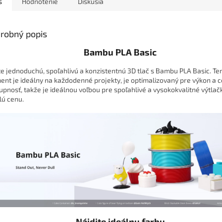
s
Hodnotenie
Diskusia
robný popis
Bambu PLA Basic
te jednoduchú, spoľahlivú a konzistentnú 3D tlač s Bambu PLA Basic. Te
ment je ideálny na každodenné projekty, je optimalizovaný pre výkon a 
upnosť, takže je ideálnou voľbou pre spoľahlivé a vysokokvalitné výtlač
lú cenu.
Nájdite ideálnu farbu