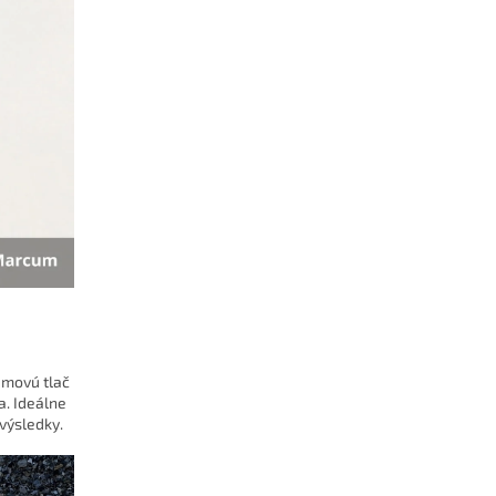
émovú tlač
a. Ideálne
výsledky.