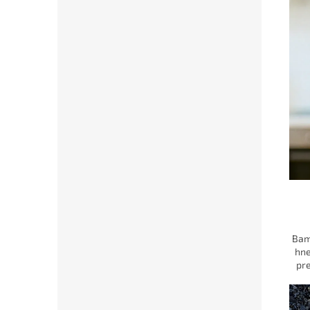
Bam
hne
pre