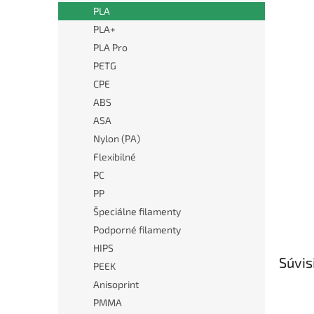
PLA
PLA+
PLA Pro
PETG
CPE
ABS
ASA
Nylon (PA)
Flexibilné
PC
PP
Špeciálne filamenty
Podporné filamenty
HIPS
Súvis
PEEK
Anisoprint
PMMA