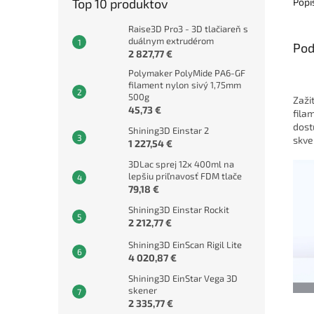
Top 10 produktov
Popi
Raise3D Pro3 - 3D tlačiareň s
duálnym extrudérom
Pod
2 827,77 €
Polymaker PolyMide PA6-GF
filament nylon sivý 1,75mm
500g
Zaži
45,73 €
fila
dost
Shining3D Einstar 2
skve
1 227,54 €
3DLac sprej 12x 400ml na
lepšiu priľnavosť FDM tlače
79,18 €
Shining3D Einstar Rockit
2 212,77 €
Shining3D EinScan Rigil Lite
4 020,87 €
Shining3D EinStar Vega 3D
skener
2 335,77 €