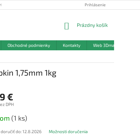
HRANY OSOBNÝCH ÚDAJOV
Prihlásenie
NÁKUPNÝ
Prázdny košík
KOŠÍK
Obchodné podmienky
Kontakty
Web 3Dmanufaktura.sk
pkin 1,75mm 1kg
9 €
bez DPH
ová
dom
(1 ks)
oručiť do:
12.8.2026
Možnosti doručenia