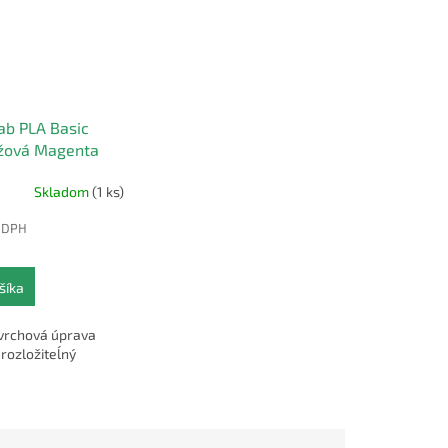
b PLA Basic
užová Magenta
kg
Skladom
(1 ks)
z DPH
šíka
vrchová úprava
 rozložiteĺný