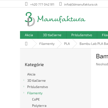
Prejsť
+420 777 042 911
info@3dmanufaktura.sk
na
obsah
Akcia
3D tlačiarne
Príslušenstvo
Fil
Domov
Filamenty
PLA
Bambu Lab PLA Bas
B
Bam
o
Preskočiť
č
Kategórie
Prieme
Neohod
kategórie
n
hodnote
ý
produkt
Akcia
p
je
3D tlačiarne
a
0,0
Príslušenstvo
z
n
5
e
Filamenty
hviezdič
l
CoPE
Polyterra