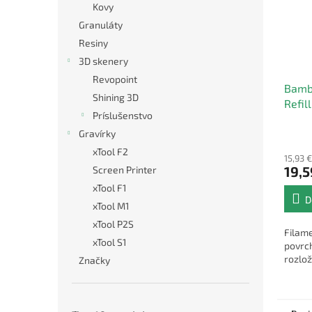
Kovy
Granuláty
Resiny
3D skenery
Revopoint
Bamb
Shining 3D
Refil
Príslušenstvo
1kg
Gravírky
xTool F2
15,93 
19,5
Screen Printer
xTool F1
D
xTool M1
xTool P2S
Filame
xTool S1
povrc
rozlož
Značky