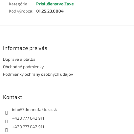
Kategória
:
Príslušenstvo Zaxe
Kód výrobca
:
01.25.23.0004
Z
á
p
ä
Informace pre vás
t
Doprava a platba
i
e
Obchodné podmienky
Podmienky ochrany osobných údajov
Kontakt
info
@
3dmanufaktura.sk
+420 777 042 911
+420 777 042 911