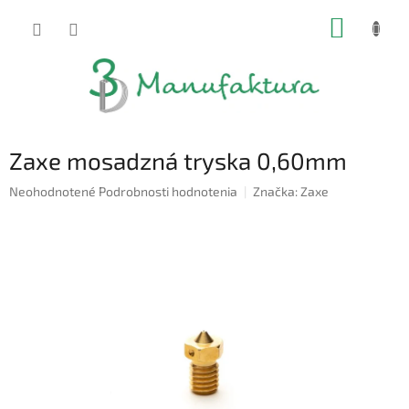
Prejsť
NÁKUP
na
obsah
KOŠÍK
Zaxe mosadzná tryska 0,60mm
Priemerné
Neohodnotené
Podrobnosti hodnotenia
Značka:
Zaxe
hodnotenie
produktu
je
0,0
z
5
hviezdičiek.