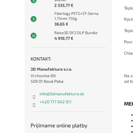
2 335,77 €
Teplo
Fiberlogy PETG+CF čierna
1,75mm 750g
Rých
36,65 €
Teplo
Raise3D DF2 DLP Bundle
4 918,77 €
Povr
Chla
KONTAKT:
3D Manufaktura s.r.o.
Na z
Vrchovina 88
od t
509 01 Nová Paka
info
@
3dmanufaktura.sk
+420 777 042 911
ME
Prijímame online platby