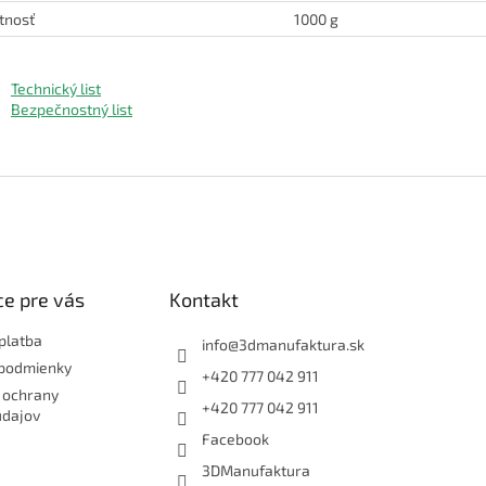
tnosť
1000 g
Technický list
Bezpečnostný list
e pre vás
Kontakt
platba
info
@
3dmanufaktura.sk
podmienky
+420 777 042 911
 ochrany
+420 777 042 911
údajov
Facebook
3DManufaktura