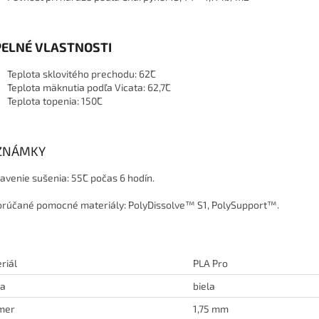
PELNÉ VLASTNOSTI
Teplota sklovitého prechodu: 62˚C
Teplota mäknutia podľa Vicata: 62,7˚C
Teplota topenia: 150˚C
ZNÁMKY
avenie sušenia: 55˚C počas 6 hodín.
rúčané pomocné materiály: PolyDissolve™ S1, PolySupport™.
riál
PLA Pro
ba
biela
mer
1,75 mm