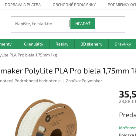
DOPRAVA A PLATBA
OBCHODNÉ PODMIENKY
PODMIENKY OC
HĽADAŤ
amenty
Granuláty
Resiny
3D skenery
Gravírky
Lite PLA Pro biela 1,75mm 1kg
maker PolyLite PLA Pro biela 1,75mm 1
rné
notené
Podrobnosti hodnotenia
Značka:
Polymaker
nie
35,
u
28,88 € 
Jednotk
Preda
cena:
iek.
Možnosti
Položka