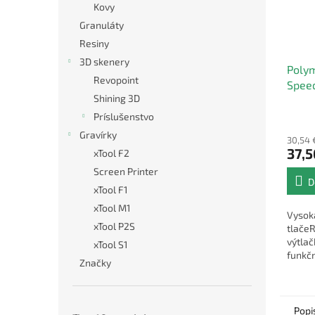
Kovy
Granuláty
Resiny
3D skenery
Polym
Revopoint
Speed
Shining 3D
1.75
Príslušenstvo
Gravírky
30,54 
37,5
xTool F2
Screen Printer
D
xTool F1
xTool M1
Vysok
xTool P2S
tlačeR
výtlač
xTool S1
funkčn
Značky
Popi