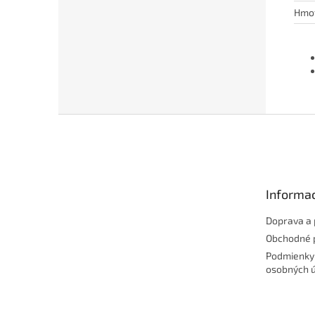
Hmo
Z
á
p
ä
t
Informac
i
e
Doprava a 
Obchodné 
Podmienky
osobných 