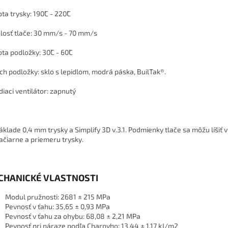
ta trysky: 190˚C - 220˚C
losť tlače: 30 mm/s - 70 mm/s
ta podložky: 30˚C - 60˚C
ch podložky: sklo s lepidlom, modrá páska, BuilTak®.
diaci ventilátor: zapnutý
áklade 0,4 mm trysky a Simplify 3D v.3.1. Podmienky tlače sa môžu líšiť v 
lačiarne a priemeru trysky.
CHANICKÉ VLASTNOSTI
Modul pružnosti: 2681 ± 215 MPa
Pevnosť v ťahu: 35,65 ± 0,93 MPa
Pevnosť v ťahu za ohybu: 68,08 ± 2,21 MPa
Pevnosť pri náraze podľa Charpyho: 13,44 ± 1,17 kJ/m2