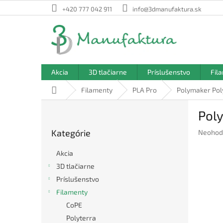
Prejsť
+420 777 042 911
info@3dmanufaktura.sk
na
obsah
Akcia
3D tlačiarne
Príslušenstvo
Fil
Domov
Filamenty
PLA Pro
Polymaker Poly
B
Poly
o
Preskočiť
č
Kategórie
Prieme
Neohod
kategórie
n
hodnote
ý
produkt
Akcia
p
je
3D tlačiarne
a
0,0
Príslušenstvo
z
n
5
e
Filamenty
hviezdič
l
CoPE
Polyterra