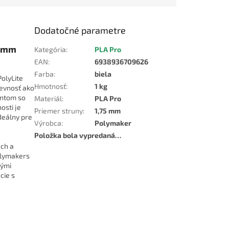
Dodatočné parametre
75mm
Kategória
:
PLA Pro
EAN
:
6938936709626
Farba
:
biela
olyLite
Hmotnosť
:
1 kg
pevnosť ako
entom so
Materiál
:
PLA Pro
osti je
Priemer struny
:
1,75 mm
deálny pre
Výrobca
:
Polymaker
Položka bola vypredaná…
ach a
olymakers
nými
cie s