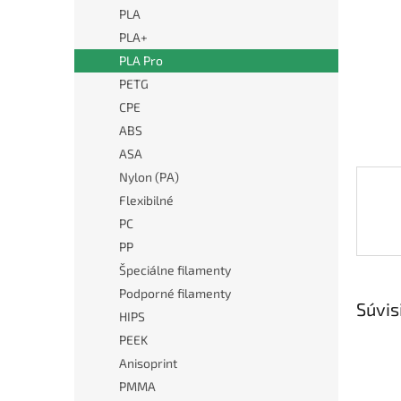
PLA
PLA+
PLA Pro
PETG
CPE
ABS
ASA
Nylon (PA)
Flexibilné
PC
PP
Špeciálne filamenty
Podporné filamenty
Súvis
HIPS
PEEK
Anisoprint
PMMA