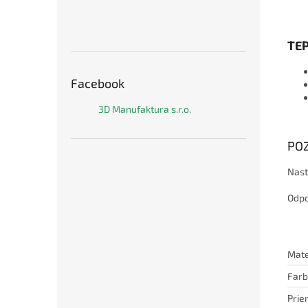
TE
Facebook
3D Manufaktura s.r.o.
PO
Nast
Odpo
Mate
Far
Prie