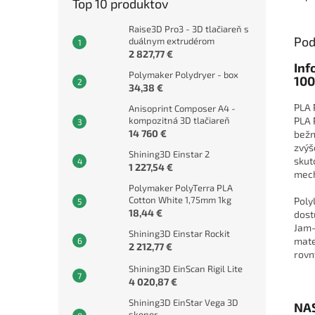
Top 10 produktov
Raise3D Pro3 - 3D tlačiareň s
Pod
duálnym extrudérom
2 827,77 €
Inf
Polymaker Polydryer - box
100
34,38 €
PLA 
Anisoprint Composer A4 -
PLA 
kompozitná 3D tlačiareň
14 760 €
bežn
zvýš
Shining3D Einstar 2
skut
1 227,54 €
mech
Polymaker PolyTerra PLA
Cotton White 1,75mm 1kg
Poly
18,44 €
dost
Jam-
Shining3D Einstar Rockit
mate
2 212,77 €
rovn
Shining3D EinScan Rigil Lite
4 020,87 €
Shining3D EinStar Vega 3D
NA
skener