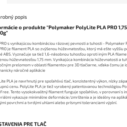
robný popis
ormácie o produkte "Polymaker PolyLite PLA PRO 1,
0g"
PRO s vynikajúcou kombináciou rázovej pevnosti a tuhosti - Polymaker P
PRO je filament PLA so zvýšenou húževnatosťou, ktorý má ešte vyššiu 
é ABS. Vyznačuje sa tiež 1,6-násobnou tuhosťou oproti iným PLA filam
enou húževnatosťou 1,75 mm. Vynikajúca kombinácia húževnatosti a tuh
očným prelomom v oblasti filamentov pre 3D tlačiarne, vďaka čomu je i
anicky náročné aplikácie
Lite PLA je navrhnutý pre spoľahlivú tlač, konzistentný výkon, nízky záp
upnú cenu. PolyLite PLA je tiež vyrobený patentovanou technológiou P
Free. Tento vysokokvalitný filament funguje spoľahlivo, v porovnaní s i
riálmi vykazuje minimálne deformácie/zmrštenia a je ideálny na apliká
ými povrchmi a tvrdými uhlami alebo prísnymi toleranciami výplní.
STAVENIA PRE TLAČ