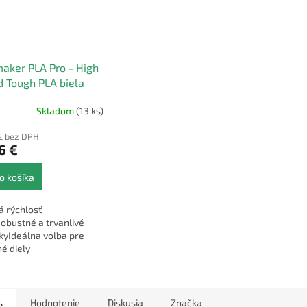
aker PLA Pro - High
 Tough PLA biela
mm 1kg
Skladom
(13 ks)
€ bez DPH
6 €
o košíka
á rýchlosť
obustné a trvanlivé
kyIdeálna voľba pre
é diely
s
Hodnotenie
Diskusia
Značka