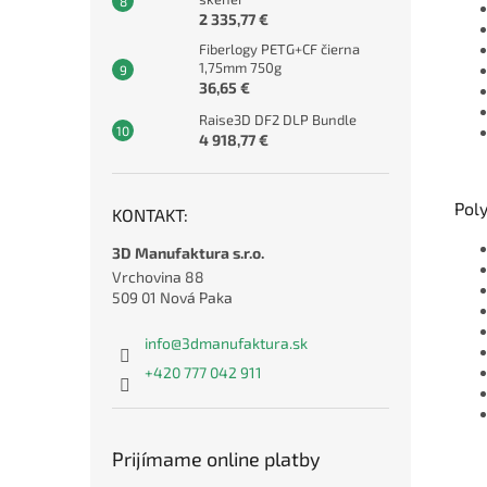
2 335,77 €
Fiberlogy PETG+CF čierna
1,75mm 750g
36,65 €
Raise3D DF2 DLP Bundle
4 918,77 €
Pol
KONTAKT:
3D Manufaktura s.r.o.
Vrchovina 88
509 01 Nová Paka
info
@
3dmanufaktura.sk
+420 777 042 911
Prijímame online platby