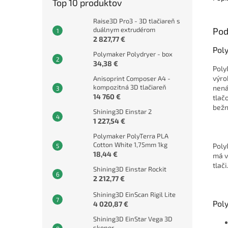
Top 10 produktov
Raise3D Pro3 - 3D tlačiareň s
duálnym extrudérom
Pod
2 827,77 €
Pol
Polymaker Polydryer - box
34,38 €
Poly
výro
Anisoprint Composer A4 -
kompozitná 3D tlačiareň
nená
14 760 €
tlač
bežn
Shining3D Einstar 2
1 227,54 €
Polymaker PolyTerra PLA
Cotton White 1,75mm 1kg
Poly
18,44 €
má v
tlači.
Shining3D Einstar Rockit
2 212,77 €
Shining3D EinScan Rigil Lite
Pol
4 020,87 €
Shining3D EinStar Vega 3D
skener