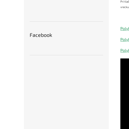
Pri tl
vrecku
Poly
Facebook
Poly
Poly