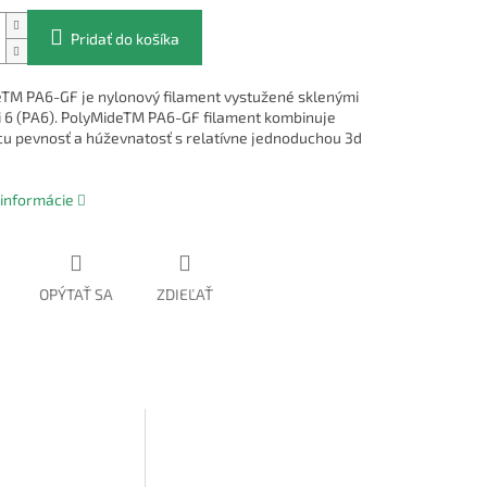
Pridať do košíka
TM PA6-GF je nylonový filament vystužené sklenými
 6 (PA6). PolyMideTM PA6-GF filament kombinuje
cu pevnosť a húževnatosť s relatívne jednoduchou 3d
 informácie
OPÝTAŤ SA
ZDIEĽAŤ