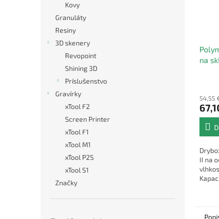
Kovy
Granuláty
Resiny
3D skenery
Polym
Revopoint
na sk
Shining 3D
filam
Príslušenstvo
Gravírky
54,55 
67,1
xTool F2
Screen Printer
D
xTool F1
xTool M1
Drybo
xTool P2S
II na 
vlhko
xTool S1
Kapaci
Značky
1 x 3 
Popi