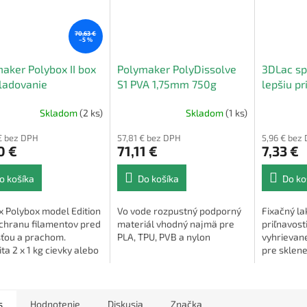
70,63 €
–5 %
aker Polybox II box
Polymaker PolyDissolve
3DLac sp
ladovanie
S1 PVA 1,75mm 750g
lepšiu p
entov
tlače
Skladom
(2 ks)
Skladom
(1 ks)
€ bez DPH
57,81 € bez DPH
5,96 € bez
0 €
71,11 €
7,33 €
o košíka
Do košíka
Do ko
x Polybox model Edition
Vo vode rozpustný podporný
Fixačný la
ochranu filamentov pred
materiál vhodný najmä pre
priľnavost
sťou a prachom.
PLA, TPU, PVB a nylon
vyhrievan
ta 2 x 1 kg cievky alebo
pre sklene
kg cievka
pláty, mag
atď.
s
Hodnotenie
Diskusia
Značka