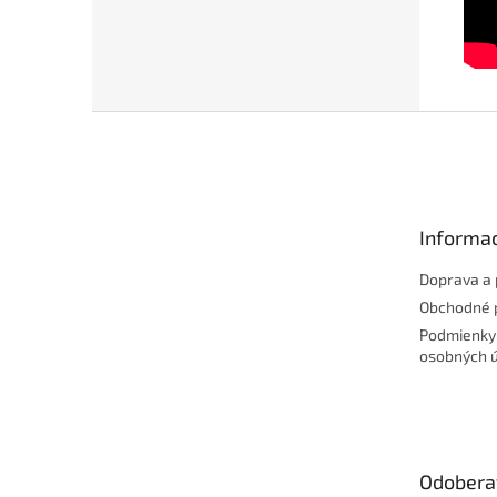
Z
á
p
ä
t
Informac
i
e
Doprava a 
Obchodné 
Podmienky
osobných 
Odobera