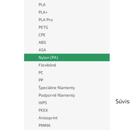
PLA
PLA+
PLA Pro
PETG
CPE
ABS
ASA
Nylon (PA)
Flexibilné
PC
PP
Špeciálne filamenty
Podporné filamenty
Súvis
HIPS
PEEK
Anisoprint
PMMA