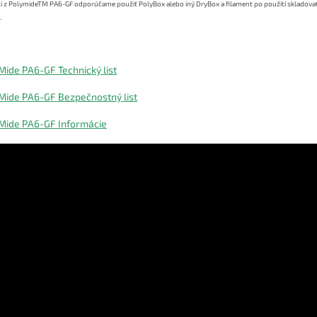
ači z PolymideTM PA6-GF odporúčame použiť PolyBox alebo iný DryBox a filament po použití skladova
.
Mide PA6-GF Technický list
Mide PA6-GF Bezpečnostný list
Mide PA6-GF Informácie