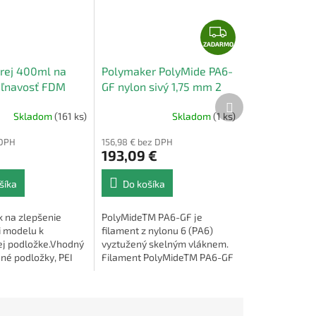
Z
A
ZADARMO
D
rej 400ml na
Polymaker PolyMide PA6-
A
riľnavosť FDM
GF nylon sivý 1,75 mm 2
R
Ďalší
kg
produkt
M
Skladom
(161 ks)
Skladom
(1 ks)
O
 DPH
156,98 € bez DPH
193,09 €
šíka
Do košíka
k na zlepšenie
PolyMideTM PA6-GF je
i modelu k
filament z nylonu 6 (PA6)
ej podložke.Vhodný
vyztužený skelným vláknem.
né podložky, PEI
Filament PolyMideTM PA6-GF
netické podložky
kombinuje vynikající pevnost
a houževnatost s relativně
snadným 3d...