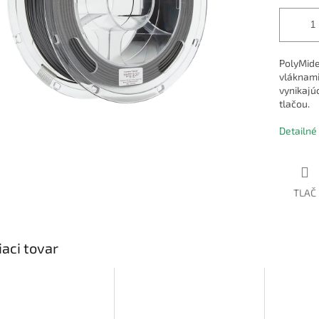
PolyMide
vláknami
vynikajú
tlačou.
Detailné
TLAČ
iaci tovar