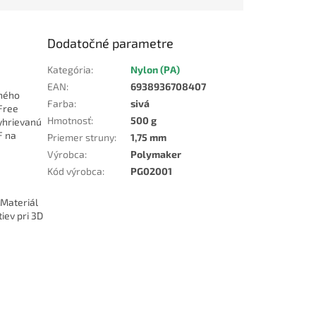
Dodatočné parametre
Kategória
:
Nylon (PA)
EAN
:
6938936708407
aného
Farba
:
sivá
Free
Hmotnosť
:
500 g
vyhrievanú
F na
Priemer struny
:
1,75 mm
Výrobca
:
Polymaker
Kód výrobca
:
PG02001
 Materiál
iev pri 3D