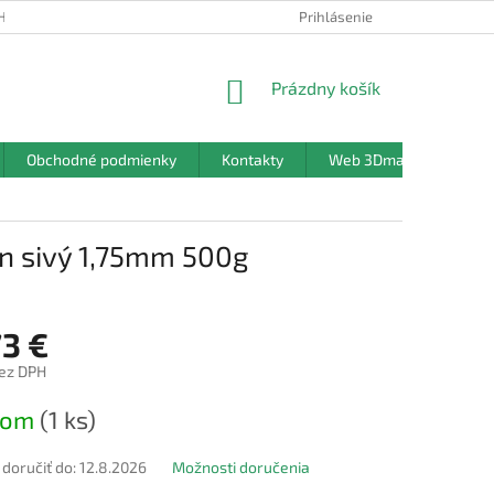
HRANY OSOBNÝCH ÚDAJOV
Prihlásenie
NÁKUPNÝ
Prázdny košík
KOŠÍK
Obchodné podmienky
Kontakty
Web 3Dmanufaktura.sk
n sivý 1,75mm 500g
73 €
bez DPH
ová
dom
(1 ks)
oručiť do:
12.8.2026
Možnosti doručenia