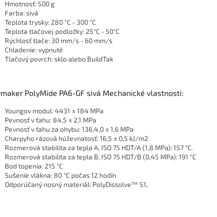
Hmotnosť: 500 g
Farba: sivá
Teplota trysky: 280 °C - 300 °C
Teplota tlačovej podložky: 25°C - 50°C
Rýchlosť tlače: 30 mm/s - 60 mm/s
Chladenie: vypnuté
Tlačový povrch: sklo alebo BuildTak
ymaker PolyMide PA6-GF sivá Mechanické vlastnosti:
Youngov modul: 4431 ± 184 MPa
Pevnosť v ťahu: 84,5 ± 2,1 MPa
Pevnosť v ťahu za ohybu: 136,4,0 ± 1,6 MPa
Charpyho rázová húževnatosť: 16,5 ± 0,5 kJ/m2
Rozmerová stabilita za tepla A, ISO 75 HDT/A (1,8 MPa): 157 °C.
Rozmerová stabilita za tepla B, ISO 75 HDT/B (0,45 MPa): 191 °C
Bod topenia: 215 °C
Sušenie vlákna: 80 °C počas 12 hodín
Odporúčaný nosný materiál: PolyDissolve™ S1,