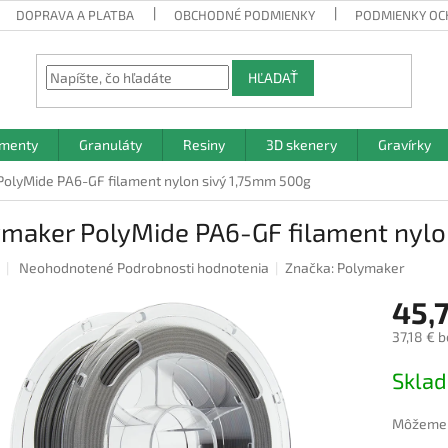
DOPRAVA A PLATBA
OBCHODNÉ PODMIENKY
PODMIENKY OC
HĽADAŤ
amenty
Granuláty
Resiny
3D skenery
Gravírky
olyMide PA6-GF filament nylon sivý 1,75mm 500g
ymaker PolyMide PA6-GF filament nylo
Priemerné
Neohodnotené
Podrobnosti hodnotenia
Značka:
Polymaker
hodnotenie
45,
produktu
je
37,18 € 
0,0
z
Jednotk
Skla
5
cena:
hviezdičiek.
Môžeme d