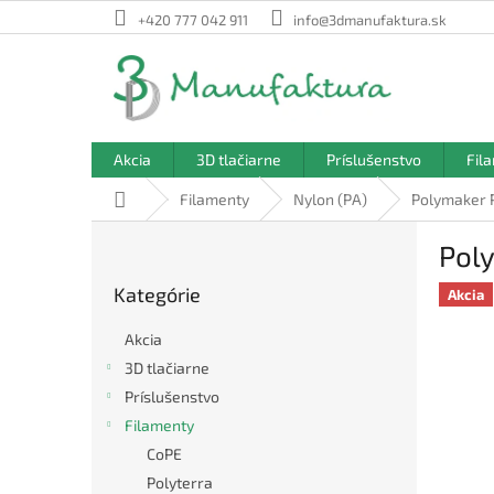
Prejsť
+420 777 042 911
info@3dmanufaktura.sk
na
obsah
Akcia
3D tlačiarne
Príslušenstvo
Fil
Domov
Filamenty
Nylon (PA)
Polymaker P
B
Pol
o
Preskočiť
č
Kategórie
kategórie
Akcia
n
ý
Akcia
p
3D tlačiarne
a
Príslušenstvo
n
e
Filamenty
l
CoPE
Polyterra