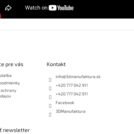
e pre vás
Kontakt
platba
info
@
3dmanufaktura.sk
podmienky
+420 777 042 911
 ochrany
+420 777 042 911
údajov
Facebook
3DManufaktura
ť newsletter