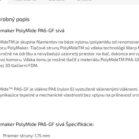
robný popis
ymaker PolyMide PA6-GF sivá
MideTM je skupina filamentov na báze nylonu/polyamidu od renomov
bcu PolyMaker. Tlačové struny PolyMideTM sú vďaka technológii Warp 
ročné na údržbu a nevyžadujú uzavretý priestor na tlač, dokonca ani 
ovú komoru. Vďaka tomu je možné tlačiť z materiálu PolyMideTM PA6-G
ej 3D tlačiarni FDM.
Mide™ PA6-GF je vlákno PA6 (nylon 6) vystužené sklenenými vláknami.
ynikajúce tepelné a mechanické vlastnosti bez vplyvu na priľnavosť vrst
ymaker PolyMide PA6-GF sivá Špecifikácie:
Priemer struny: 1,75 mm