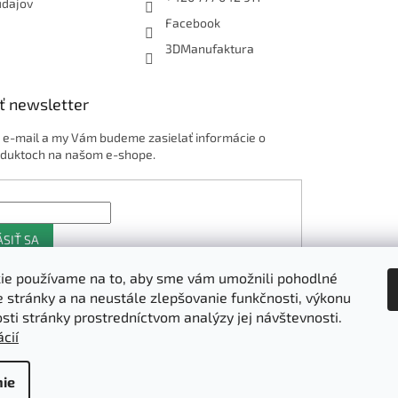
údajov
Facebook
3DManufaktura
ť newsletter
j e-mail a my Vám budeme zasielať informácie o
duktoch na našom e-shope.
ÁSIŤ SA
ie používame na to, aby sme vám umožnili pohodlné
e stránky a na neustále zlepšovanie funkčnosti, výkonu
Shoptet.sk
osti stránky prostredníctvom analýzy jej návštevnosti.
cií
ie
vyhradené.
Upraviť nastavenie cookies