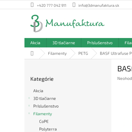
Prejsť
+420 777 042 911
info@3dmanufaktura.sk
na
obsah
Akcia
3D tlačiarne
Príslušenstvo
Fil
Domov
Filamenty
PETG
BASF Ultrafuse P
B
BASF
o
Preskočiť
č
Kategórie
Prieme
Neohod
kategórie
n
hodnote
ý
produkt
Akcia
p
je
3D tlačiarne
a
0,0
Príslušenstvo
z
n
5
e
Filamenty
hviezdič
l
CoPE
Polyterra