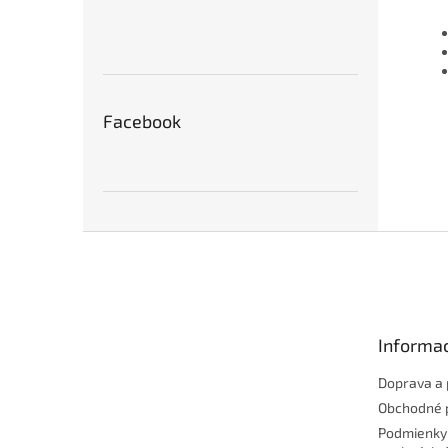
Facebook
Z
á
p
ä
t
Informac
i
e
Doprava a 
Obchodné 
Podmienky