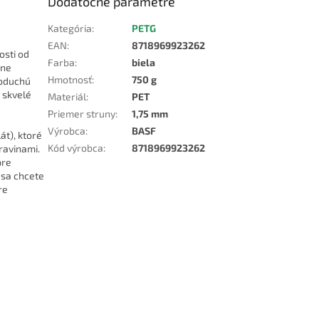
Dodatočné parametre
Kategória
:
PETG
EAN
:
8718969923262
osti od
Farba
:
biela
tne
Hmotnosť
:
750 g
noduchú
 skvelé
Materiál
:
PET
Priemer struny
:
1,75 mm
Výrobca
:
BASF
át), ktoré
Kód výrobca
:
8718969923262
ravinami.
pre
 sa chcete
re