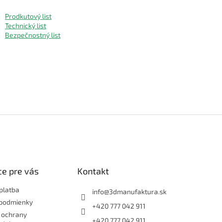
Prodkutový list
Technický list
Bezpečnostný list
e pre vás
Kontakt
platba
info
@
3dmanufaktura.sk
podmienky
+420 777 042 911
 ochrany
+420 777 042 911