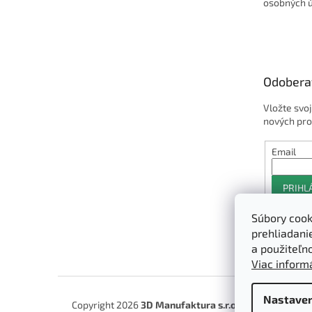
osobných 
Odobera
Vložte svo
nových pro
Email
PRIHL
Súbory cook
prehliadani
a použiteľn
Viac informá
Nastaven
Copyright 2026
3D Manufaktura s.r.o.
. Všetky práva 