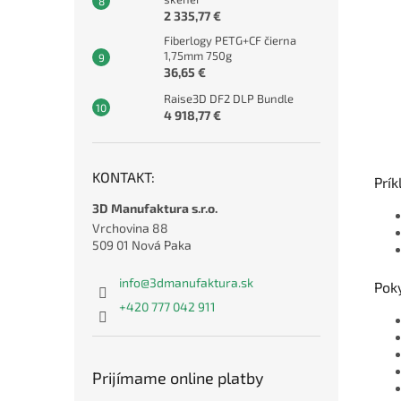
2 335,77 €
Fiberlogy PETG+CF čierna
1,75mm 750g
36,65 €
Raise3D DF2 DLP Bundle
4 918,77 €
KONTAKT:
Prík
3D Manufaktura s.r.o.
Vrchovina 88
509 01 Nová Paka
info
@
3dmanufaktura.sk
Poky
+420 777 042 911
Prijímame online platby