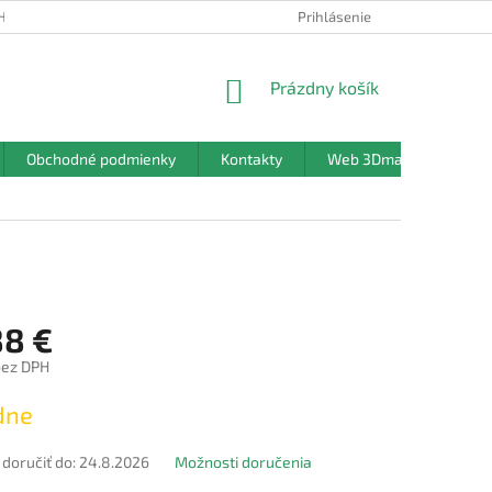
HRANY OSOBNÝCH ÚDAJOV
Prihlásenie
NÁKUPNÝ
Prázdny košík
KOŠÍK
Obchodné podmienky
Kontakty
Web 3Dmanufaktura.sk
88 €
bez DPH
ová
dne
oručiť do:
24.8.2026
Možnosti doručenia