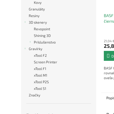
Kovy
Granuláty
BASF 
Resiny
čiern
3D skenery
Revopoint
Shining 3D
21,04 
Príslušenstvo
25,8
Gravírky
xTool F2
D
Screen Printer
BASF U
xTool F1
rovnak
xTool M1
oveľa 
xTool P2S
xTool S1
Značky
Popi