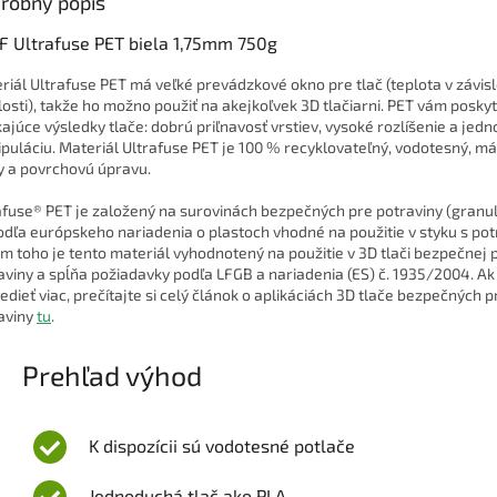
robný popis
F Ultrafuse PET biela 1,75mm 750g
riál Ultrafuse PET má veľké prevádzkové okno pre tlač (teplota v závisl
losti), takže ho možno použiť na akejkoľvek 3D tlačiarni. PET vám posky
kajúce výsledky tlače: dobrú priľnavosť vrstiev, vysoké rozlíšenie a jed
puláciu. Materiál Ultrafuse PET je 100 % recyklovateľný, vodotesný, má
y a povrchovú úpravu.
afuse® PET je založený na surovinách bezpečných pre potraviny (granul
odľa európskeho nariadenia o plastoch vhodné na použitie v styku s pot
m toho je tento materiál vyhodnotený na použitie v 3D tlači bezpečnej 
aviny a spĺňa požiadavky podľa LFGB a nariadenia (ES) č. 1935/2004. Ak
edieť viac, prečítajte si celý článok o aplikáciách 3D tlače bezpečných p
aviny
tu
.
Prehľad výhod
K dispozícii sú vodotesné potlače
Jednoduchá tlač ako PLA