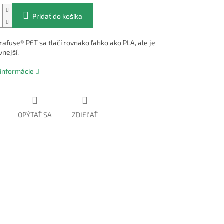
Pridať do košíka
rafuse® PET sa tlačí rovnako ľahko ako PLA, ale je
nejší.
 informácie
OPÝTAŤ SA
ZDIEĽAŤ