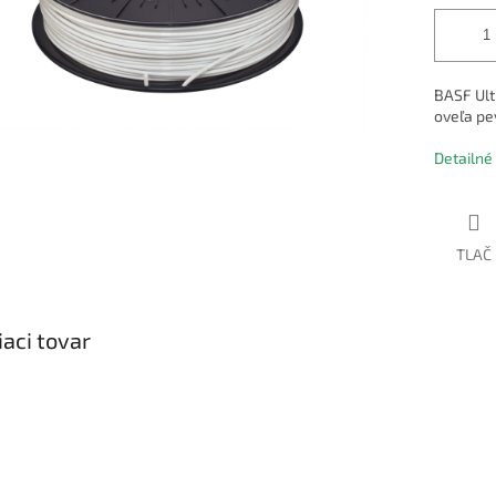
BASF Ult
oveľa pev
Detailné
TLAČ
iaci tovar