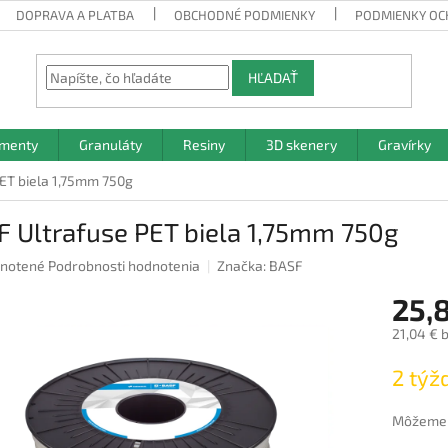
DOPRAVA A PLATBA
OBCHODNÉ PODMIENKY
PODMIENKY OC
HĽADAŤ
amenty
Granuláty
Resiny
3D skenery
Gravírky
ET biela 1,75mm 750g
 Ultrafuse PET biela 1,75mm 750g
rné
notené
Podrobnosti hodnotenia
Značka:
BASF
nie
25,
u
21,04 € 
Jednotk
2 týž
cena:
iek.
Môžeme d