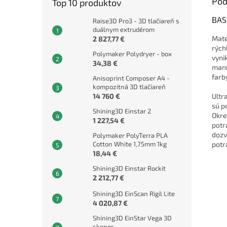
Pod
Top 10 produktov
BAS
Raise3D Pro3 - 3D tlačiareň s
duálnym extrudérom
Mate
2 827,77 €
rých
Polymaker Polydryer - box
vyni
34,38 €
mani
farb
Anisoprint Composer A4 -
kompozitná 3D tlačiareň
14 760 €
Ultr
sú p
Shining3D Einstar 2
Okre
1 227,54 €
potr
dozv
Polymaker PolyTerra PLA
Cotton White 1,75mm 1kg
potr
18,44 €
Shining3D Einstar Rockit
2 212,77 €
Shining3D EinScan Rigil Lite
4 020,87 €
Shining3D EinStar Vega 3D
skener