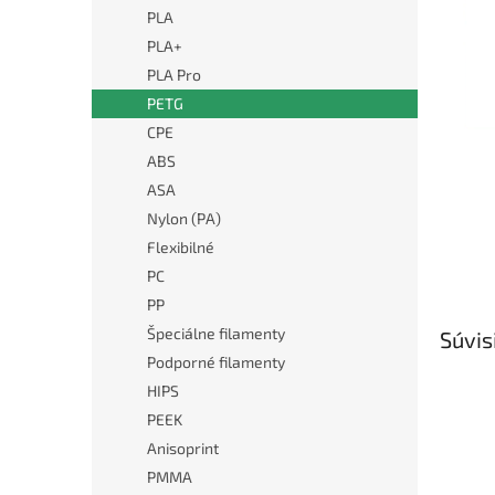
PLA
PLA+
PLA Pro
PETG
CPE
ABS
ASA
Nylon (PA)
Flexibilné
PC
PP
Špeciálne filamenty
Súvis
Podporné filamenty
HIPS
PEEK
Anisoprint
PMMA