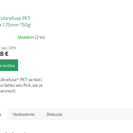
Ultrafuse PET
a 1,75mm 750g
Skladom
(2 ks)
€ bez DPH
8 €
o košíka
ltrafuse® PET sa tlačí
o ľahko ako PLA, ale je
pevnejší.
s
Hodnotenie
Diskusia