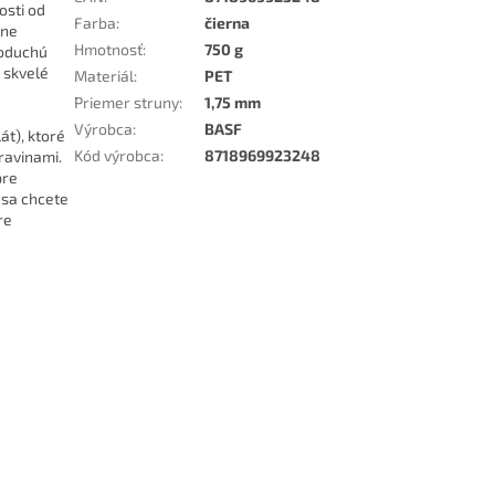
osti od
Farba
:
čierna
tne
Hmotnosť
:
750 g
noduchú
 skvelé
Materiál
:
PET
Priemer struny
:
1,75 mm
Výrobca
:
BASF
át), ktoré
Kód výrobca
:
8718969923248
ravinami.
pre
 sa chcete
re