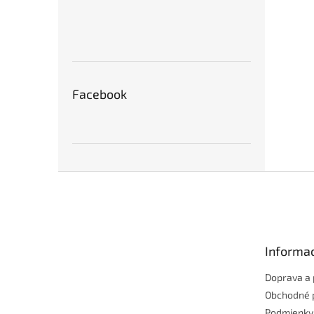
Facebook
Z
á
p
ä
t
Informac
i
e
Doprava a 
Obchodné 
Podmienky