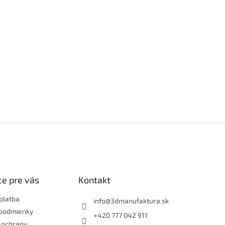
e pre vás
Kontakt
platba
info
@
3dmanufaktura.sk
podmienky
+420 777 042 911
 ochrany