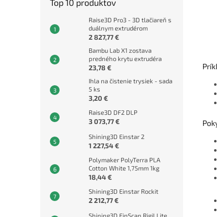
Top 10 produktov
Raise3D Pro3 - 3D tlačiareň s
duálnym extrudérom
2 827,77 €
Bambu Lab X1 zostava
predného krytu extrudéra
Prík
23,78 €
Ihla na čistenie trysiek - sada
5 ks
3,20 €
Raise3D DF2 DLP
3 073,77 €
Poky
Shining3D Einstar 2
1 227,54 €
Polymaker PolyTerra PLA
Cotton White 1,75mm 1kg
18,44 €
Shining3D Einstar Rockit
2 212,77 €
Shining3D EinScan Rigil Lite