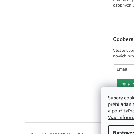
osobných 
Odobera
Vložte svo
nových pro
Email
PRIHL
Súbory cook
prehliadani
a použiteľn
Viac informá
Nastaven