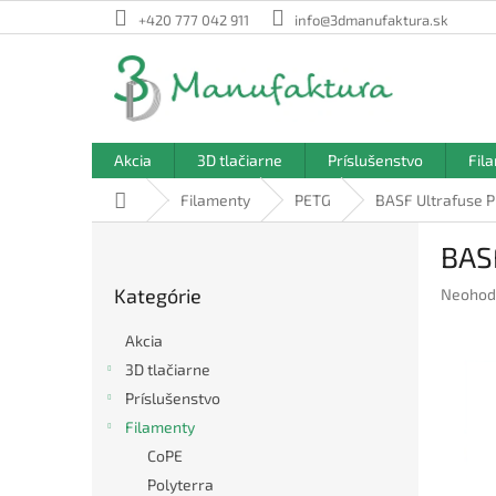
Prejsť
+420 777 042 911
info@3dmanufaktura.sk
na
obsah
Akcia
3D tlačiarne
Príslušenstvo
Fil
Domov
Filamenty
PETG
BASF Ultrafuse P
B
BAS
o
Preskočiť
č
Kategórie
Prieme
Neohod
kategórie
n
hodnote
ý
produkt
Akcia
p
je
3D tlačiarne
a
0,0
Príslušenstvo
z
n
5
e
Filamenty
hviezdič
l
CoPE
Polyterra