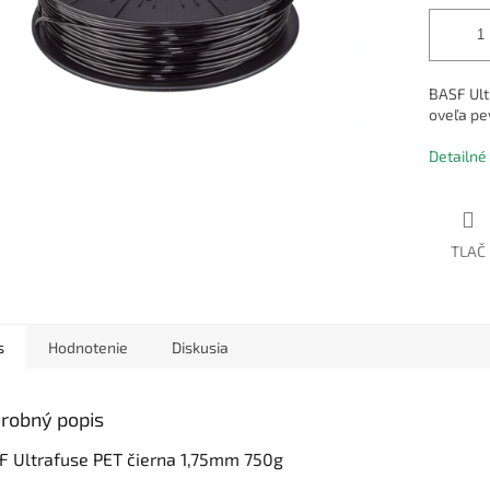
BASF Ult
oveľa pev
Detailné
TLAČ
s
Hodnotenie
Diskusia
robný popis
F Ultrafuse PET čierna 1,75mm 750g