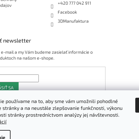
+420 777 042 911
údajov
Facebook
3DManufaktura
ť newsletter
j e-mail a my Vám budeme zasielať informácie o
duktoch na našom e-shope.
ÁSIŤ SA
ie používame na to, aby sme vám umožnili pohodlné
e stránky a na neustále zlepšovanie funkčnosti, výkonu
Shoptet.sk
osti stránky prostredníctvom analýzy jej návštevnosti.
cií
ie