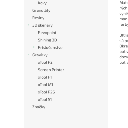
Mate
Kovy
rých
Granuláty
vyni
Resiny
mani
farb
3D skenery
Revopoint
Ultr
Shining 3D
sú p
Okre
Príslušenstvo
potr
Gravírky
dozv
xTool F2
potr
Screen Printer
xTool F1
xTool M1
xTool P2S
xTool S1
Značky