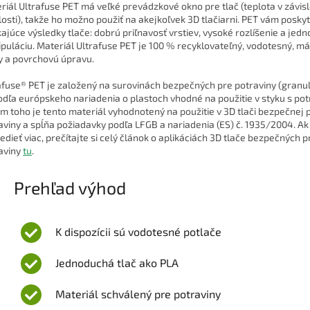
riál Ultrafuse PET má veľké prevádzkové okno pre tlač (teplota v závisl
losti), takže ho možno použiť na akejkoľvek 3D tlačiarni. PET vám posky
kajúce výsledky tlače: dobrú priľnavosť vrstiev, vysoké rozlíšenie a jed
puláciu. Materiál Ultrafuse PET je 100 % recyklovateľný, vodotesný, má
y a povrchovú úpravu.
afuse® PET je založený na surovinách bezpečných pre potraviny (granul
odľa európskeho nariadenia o plastoch vhodné na použitie v styku s pot
m toho je tento materiál vyhodnotený na použitie v 3D tlači bezpečnej 
aviny a spĺňa požiadavky podľa LFGB a nariadenia (ES) č. 1935/2004. Ak
edieť viac, prečítajte si celý článok o aplikáciách 3D tlače bezpečných p
aviny
tu
.
Prehľad výhod
K dispozícii sú vodotesné potlače
Jednoduchá tlač ako PLA
Materiál schválený pre potraviny