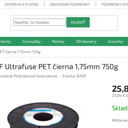
DOPRAVA A PLATBA
OBCHODNÉ PODMIENKY
PODMIENKY OC
HĽADAŤ
amenty
Granuláty
Resiny
3D skenery
Gravírky
ET čierna 1,75mm 750g
F Ultrafuse PET čierna 1,75mm 750g
rné
notené
Podrobnosti hodnotenia
Značka:
BASF
nie
25,
u
21,04 € 
Jednotk
Skla
cena:
iek.
Môžeme d