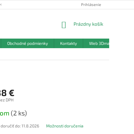
HRANY OSOBNÝCH ÚDAJOV
Prihlásenie
NÁKUPNÝ
Prázdny košík
KOŠÍK
Obchodné podmienky
Kontakty
Web 3Dmanufaktura.sk
88 €
bez DPH
ová
dom
(2 ks)
oručiť do:
11.8.2026
Možnosti doručenia