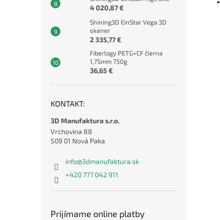
4 020,87 €
Shining3D EinStar Vega 3D
skener
2 335,77 €
Fiberlogy PETG+CF čierna
1,75mm 750g
36,65 €
KONTAKT:
3D Manufaktura s.r.o.
Vrchovina 88
509 01 Nová Paka
info
@
3dmanufaktura.sk
+420 777 042 911
Prijímame online platby