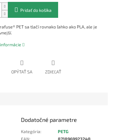
Pridať do košíka
rafuse® PET sa tlačí rovnako ľahko ako PLA, ale je
nejší.
 informácie
OPÝTAŤ SA
ZDIEĽAŤ
Dodatočné parametre
Kategória
:
PETG
EAN
:
8718969923248