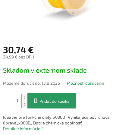
30,74 €
24,99 € bez DPH
Jednotková
Skladom v externom sklade
cena:
Môžeme doručiť do:
13.8.2026
Možnosti doručenia
Pridať do košíka
Ideálne pre funkčné diely_x000D_ Vynikajúca povrchová
úprava_x000D_ Dobrá chemická odolnosť
Detailné informácie