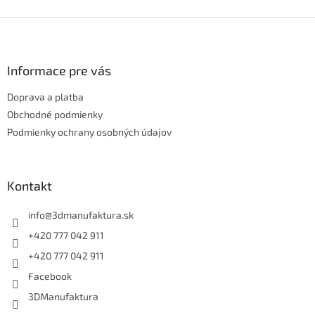
Z
á
p
ä
Informace pre vás
t
Doprava a platba
i
e
Obchodné podmienky
Podmienky ochrany osobných údajov
Kontakt
info
@
3dmanufaktura.sk
+420 777 042 911
+420 777 042 911
Facebook
3DManufaktura