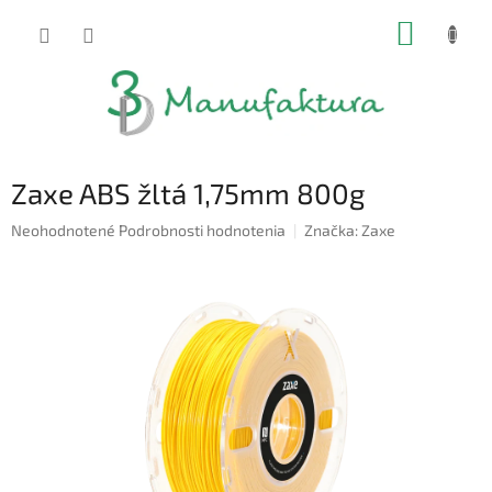
Prejsť
NÁKUP
na
obsah
KOŠÍK
Zaxe ABS žltá 1,75mm 800g
Priemerné
Neohodnotené
Podrobnosti hodnotenia
Značka:
Zaxe
hodnotenie
produktu
je
0,0
z
5
hviezdičiek.