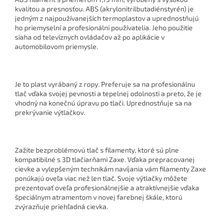
kvalitou a presnosťou. ABS (akrylonitrilbutadiénstyrén) je
jedným z najpoužívanejších termoplastov a uprednostňujú
ho priemyselní a profesionálni používatelia. Jeho použitie
siaha od televíznych ovládačov až po aplikácie v
automobilovom priemysle.
Je to plast vyrábaný z ropy. Preferuje sa na profesionálnu
tlač vďaka svojej pevnosti a tepelnej odolnosti a preto, že je
vhodný na konečnú úpravu po tlači. Uprednostňuje sa na
prekrývanie výtlačkov.
Zažite bezproblémovú tlač s filamenty, ktoré sú plne
kompatibilné s 3D tlačiarňami Zaxe. Vďaka prepracovanej
cievke a vylepšeným technikám navíjania vám filamenty Zaxe
ponúkajú oveľa viac než len tlač. Svoje výtlačky môžete
prezentovať oveľa profesionálnejšie a atraktívnejšie vďaka
špeciálnym atramentom v novej farebnej škále, ktorú
zvýrazňuje priehľadná cievka.