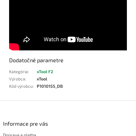
Dodatočné parametre
Kategória
:
xTool F2
Výrobca
:
xTool
Kód výrobcu
:
P1010155_DB
Z
á
p
ä
Informace pre vás
t
Doprava a platba