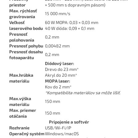
priestor
× 500 mm s dopravným pásom)
Max. rýchlosť
15 000 mm/s
gravírovania
Veľkosť
60 W MOPA: 0,03 × 0,03 mm
laserového bodu
40 W dióda: 0,09 × 0,1 mm
Presnosť
0,2 mm
polohovania
Presnosť pohybu
0,00482 mm
Presnosť dosahu
0,2 mm
fotoaparátu
Diódový laser:
Drevo do 23 mm*
Max.hrúbka
Akryl do 20 mm*
materiálu
MOPA laser:
Kov do 2 mm*
*Kompatibilita materiálov sa môže líšiť.
Max.výška
150 mm
materiálu
Max. priemer
150 mm
otáčania
Pripojenie a softvér
Rozhranie
USB/Wi-Fi/IP
Operačný systém
Windows/macOS