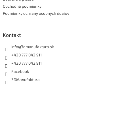
i
e
Obchodné podmienky
Podmienky ochrany osobných údajov
Kontakt
info
@
3dmanufaktura.sk
+420 777 042 911
+420 777 042 911
Facebook
3DManufaktura