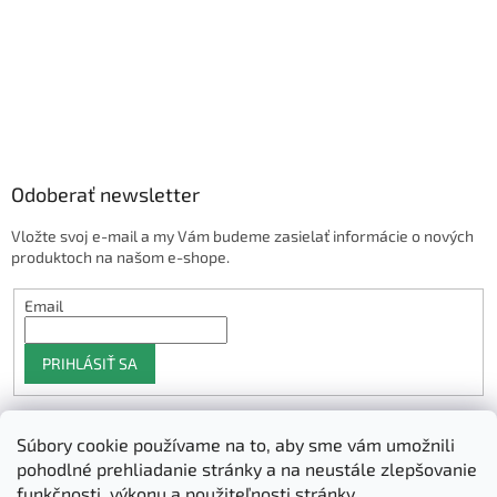
Odoberať newsletter
Vložte svoj e-mail a my Vám budeme zasielať informácie o nových
produktoch na našom e-shope.
Email
PRIHLÁSIŤ SA
Súbory cookie používame na to, aby sme vám umožnili
Shoptet.sk
pohodlné prehliadanie stránky a na neustále zlepšovanie
funkčnosti, výkonu a použiteľnosti stránky