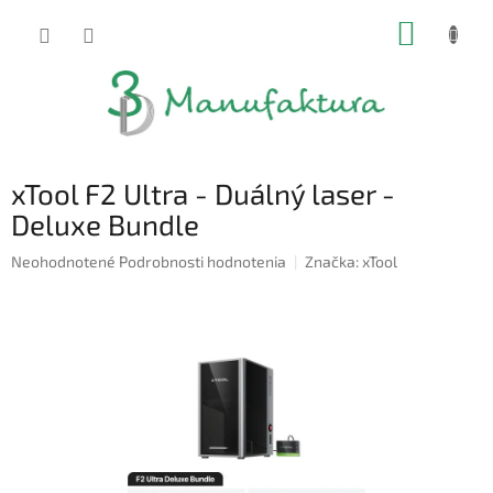
Prejsť
NÁKUP
na
obsah
KOŠÍK
xTool F2 Ultra - Duálný laser -
Deluxe Bundle
Priemerné
Neohodnotené
Podrobnosti hodnotenia
Značka:
xTool
hodnotenie
produktu
je
0,0
z
5
hviezdičiek.