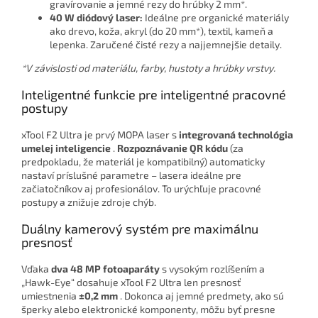
gravírovanie a jemné rezy do hrúbky 2 mm*.
40 W diódový laser:
Ideálne pre organické materiály
ako drevo, koža, akryl (do 20 mm*), textil, kameň a
lepenka. Zaručené čisté rezy a najjemnejšie detaily.
*V závislosti od materiálu, farby, hustoty a hrúbky vrstvy.
Inteligentné funkcie pre inteligentné pracovné
postupy
xTool F2 Ultra je prvý MOPA laser s
integrovaná technológia
umelej inteligencie
.
Rozpoznávanie QR kódu
(za
predpokladu, že materiál je kompatibilný) automaticky
nastaví príslušné parametre – lasera ideálne pre
začiatočníkov aj profesionálov. To urýchľuje pracovné
postupy a znižuje zdroje chýb.
Duálny kamerový systém pre maximálnu
presnosť
Vďaka
dva 48 MP fotoaparáty
s vysokým rozlíšením a
„Hawk-Eye“ dosahuje xTool F2 Ultra len presnosť
umiestnenia
±0,2 mm
. Dokonca aj jemné predmety, ako sú
šperky alebo elektronické komponenty, môžu byť presne