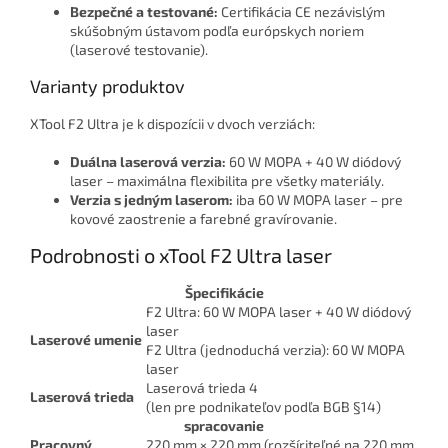
Bezpečné a testované:
Certifikácia CE nezávislým
skúšobným ústavom podľa európskych noriem
(laserové testovanie).
Varianty produktov
XTool F2 Ultra je k dispozícii v dvoch verziách:
Duálna laserová verzia:
60 W MOPA + 40 W diódový
laser – maximálna flexibilita pre všetky materiály.
Verzia s jedným laserom:
iba 60 W MOPA laser – pre
kovové zaostrenie a farebné gravírovanie.
Podrobnosti o xTool F2 Ultra laser
Špecifikácie
F2 Ultra: 60 W MOPA laser + 40 W diódový
laser
Laserové umenie
F2 Ultra (jednoduchá verzia): 60 W MOPA
laser
Laserová trieda 4
Laserová trieda
(len pre podnikateľov podľa BGB §14)
spracovanie
Pracovný
220 mm × 220 mm (rozšíriteľné na 220 mm