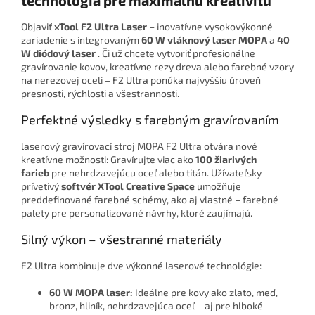
technológia pre maximálnu kreativitu
Objaviť
xTool F2 Ultra Laser
– inovatívne vysokovýkonné
zariadenie s integrovaným
60 W vláknový laser MOPA
a
40
W diódový laser
. Či už chcete vytvoriť profesionálne
gravírovanie kovov, kreatívne rezy dreva alebo farebné vzory
na nerezovej oceli – F2 Ultra ponúka najvyššiu úroveň
presnosti, rýchlosti a všestrannosti.
Perfektné výsledky s farebným gravírovaním
laserový gravírovací stroj MOPA F2 Ultra otvára nové
kreatívne možnosti: Gravírujte viac ako
100 žiarivých
farieb
pre nehrdzavejúcu oceľ alebo titán. Užívateľsky
prívetivý
softvér XTool Creative Space
umožňuje
preddefinované farebné schémy, ako aj vlastné – farebné
palety pre personalizované návrhy, ktoré zaujímajú.
Silný výkon – všestranné materiály
F2 Ultra kombinuje dve výkonné laserové technológie:
60 W MOPA laser:
Ideálne pre kovy ako zlato, meď,
bronz, hliník, nehrdzavejúca oceľ – aj pre hlboké