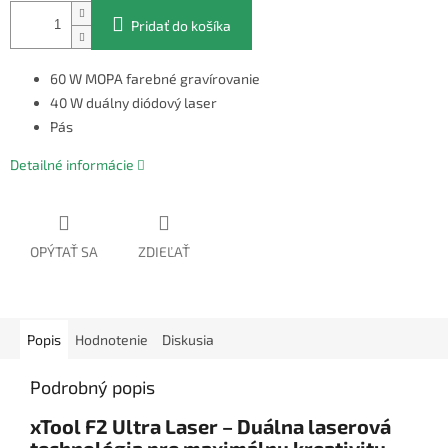
Pridať do košíka
60 W MOPA farebné gravírovanie
40 W duálny diódový laser
Pás
Detailné informácie
OPÝTAŤ SA
ZDIEĽAŤ
Popis
Hodnotenie
Diskusia
Podrobný popis
xTool F2 Ultra Laser – Duálna laserová