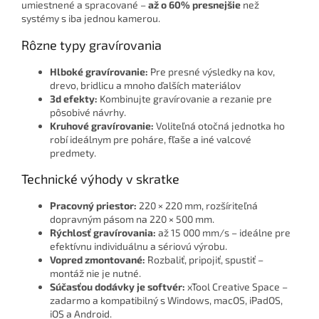
umiestnené a spracované –
až o 60% presnejšie
než
systémy s iba jednou kamerou.
Rôzne typy gravírovania
Hlboké gravírovanie:
Pre presné výsledky na kov,
drevo, bridlicu a mnoho ďalších materiálov
3d efekty:
Kombinujte gravírovanie a rezanie pre
pôsobivé návrhy.
Kruhové gravírovanie:
Voliteľná otočná jednotka ho
robí ideálnym pre poháre, fľaše a iné valcové
predmety.
Technické výhody v skratke
Pracovný priestor:
220 × 220 mm, rozšíriteľná
dopravným pásom na 220 × 500 mm.
Rýchlosť gravírovania:
až 15 000 mm/s – ideálne pre
efektívnu individuálnu a sériovú výrobu.
Vopred zmontované:
Rozbaliť, pripojiť, spustiť –
montáž nie je nutné.
Súčasťou dodávky je softvér:
xTool Creative Space –
zadarmo a kompatibilný s Windows, macOS, iPadOS,
iOS a Android.