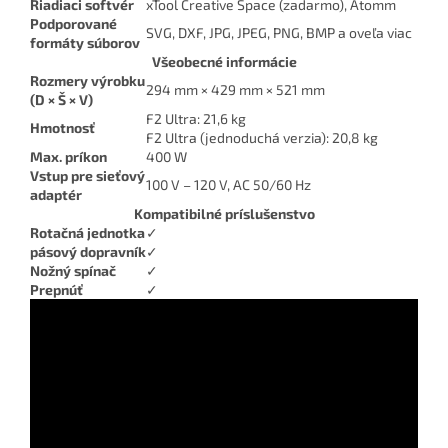
Riadiaci softvér
xTool Creative Space (zadarmo), Atomm
Podporované
SVG, DXF, JPG, JPEG, PNG, BMP a oveľa viac
formáty súborov
Všeobecné informácie
Rozmery výrobku
294 mm × 429 mm × 521 mm
(D × Š × V)
F2 Ultra: 21,6 kg
Hmotnosť
F2 Ultra (jednoduchá verzia): 20,8 kg
Max. príkon
400 W
Vstup pre sieťový
100 V – 120 V, AC 50/60 Hz
adaptér
Kompatibilné príslušenstvo
Rotačná jednotka
✓
pásový dopravník
✓
Nožný spínač
✓
Prepnúť
✓