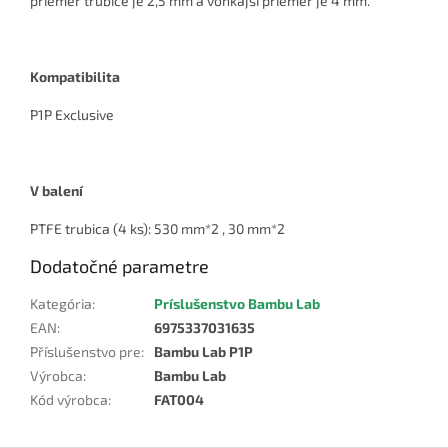
priemer trubice je 2,5 mm a vonkajší priemer je 4 mm.
Kompatibilita
P1P Exclusive
V balení
PTFE trubica (4 ks): 530 mm*2 , 30 mm*2
Dodatočné parametre
Kategória
:
Príslušenstvo Bambu Lab
EAN
:
6975337031635
Příslušenstvo pre
:
Bambu Lab P1P
Výrobca
:
Bambu Lab
Kód výrobca
:
FAT004