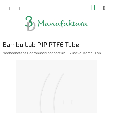
Prejsť
NÁKUP
na
obsah
KOŠÍK
Bambu Lab P1P PTFE Tube
Priemerné
Neohodnotené
Podrobnosti hodnotenia
Značka:
Bambu Lab
hodnotenie
produktu
je
0,0
z
5
hviezdičiek.