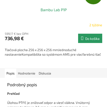
A
Bambu Lab P1P
D
A
2 týždne
R
599,17 € bez DPH
736,98 €
Do košíka
M
Tlačová plocha 256 x 256 x 256 mmJednoduché
O
nastavenieKompatibilita so systémom AMS pre viacfarebnú tlač
Popis
Hodnotenie
Diskusia
Podrobný popis
Prehľad
Úlohou PTFE je znižovať odpor a viesť vlákna. Vnútorný