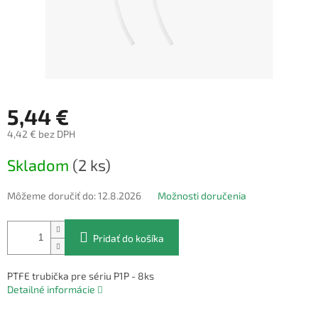
5,44 €
4,42 € bez DPH
Jednotková
Skladom
(2 ks)
cena:
Môžeme doručiť do:
12.8.2026
Možnosti doručenia
Pridať do košíka
PTFE trubička pre sériu P1P - 8ks
Detailné informácie