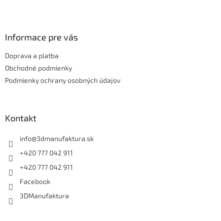
Z
á
p
ä
Informace pre vás
t
Doprava a platba
i
e
Obchodné podmienky
Podmienky ochrany osobných údajov
Kontakt
info
@
3dmanufaktura.sk
+420 777 042 911
+420 777 042 911
Facebook
3DManufaktura