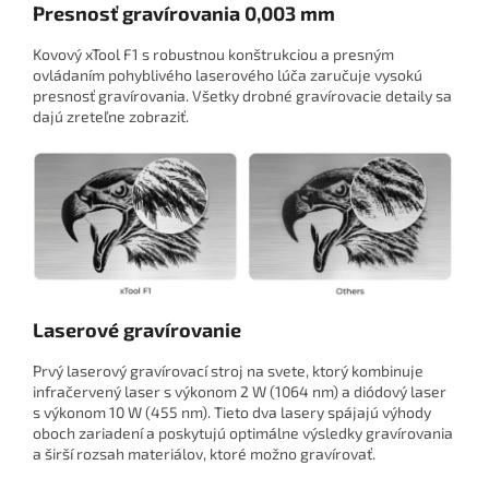
Presnosť gravírovania 0,003 mm
Kovový xTool F1 s robustnou konštrukciou a presným
ovládaním pohyblivého laserového lúča zaručuje vysokú
presnosť gravírovania. Všetky drobné gravírovacie detaily sa
dajú zreteľne zobraziť.
Laserové gravírovanie
Prvý laserový gravírovací stroj na svete, ktorý kombinuje
infračervený laser s výkonom 2 W (1064 nm) a diódový laser
s výkonom 10 W (455 nm). Tieto dva lasery spájajú výhody
oboch zariadení a poskytujú optimálne výsledky gravírovania
a širší rozsah materiálov, ktoré možno gravírovať.