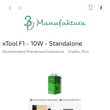
Prejsť
NÁKUP
na
obsah
KOŠÍK
xTool F1 - 10W - Standalone
Priemerné
Neohodnotené
Podrobnosti hodnotenia
Značka:
xTool
hodnotenie
produktu
je
0,0
z
5
hviezdičiek.