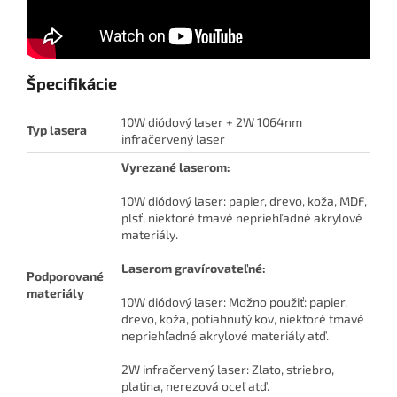
Špecifikácie
10W diódový laser + 2W 1064nm
Typ lasera
infračervený laser
Vyrezané laserom:
10W diódový laser: papier, drevo, koža, MDF,
plsť, niektoré tmavé nepriehľadné akrylové
materiály.
Laserom gravírovateľné:
Podporované
materiály
10W diódový laser: Možno použiť: papier,
drevo, koža, potiahnutý kov, niektoré tmavé
nepriehľadné akrylové materiály atď.
2W infračervený laser: Zlato, striebro,
platina, nerezová oceľ atď.