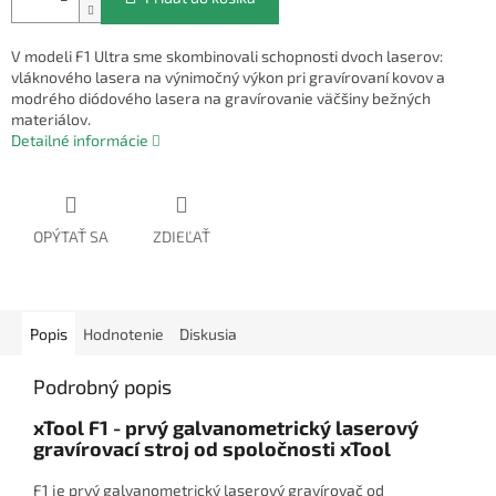
V modeli F1 Ultra sme skombinovali schopnosti dvoch laserov:
vláknového lasera na výnimočný výkon pri gravírovaní kovov a
modrého diódového lasera na gravírovanie väčšiny bežných
materiálov.
Detailné informácie
OPÝTAŤ SA
ZDIEĽAŤ
Popis
Hodnotenie
Diskusia
Podrobný popis
xTool F1 - prvý galvanometrický laserový
gravírovací stroj od spoločnosti xTool
F1 je prvý galvanometrický laserový gravírovač od