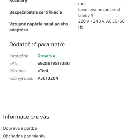
Rozmery
mm
Laserová bezpečnosť
Bezpečnostná certifikácia
triedy 4
220 V - 240 V, AC 50/60
Vstupné napätie napájacieho
Hz
adaptéra
Dodatočné parametre
Kategória
:
Gravírky
EAN
:
6928819517080
Výrobca
:
xTool
Kód výrobcu
:
P5010204
Z
á
p
ä
Informace pre vás
t
Doprava a platba
i
e
Obchodné podmienky