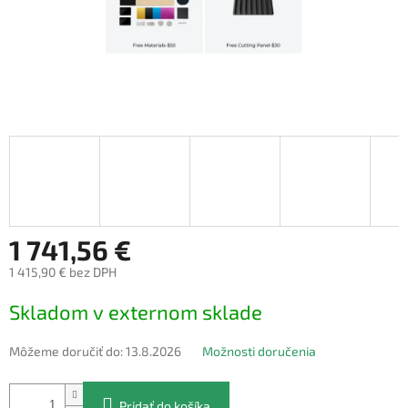
1 741,56 €
1 415,90 € bez DPH
Jednotková
Skladom v externom sklade
cena:
Môžeme doručiť do:
13.8.2026
Možnosti doručenia
Pridať do košíka