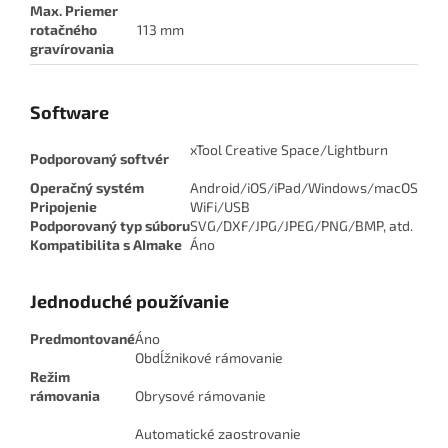
Max. Priemer
rotačného
113 mm
gravírovania
Software
xTool Creative Space/Lightburn
Podporovaný softvér
Operačný systém
Android/iOS/iPad/Windows/macOS
Pripojenie
WiFi/USB
Podporovaný typ súboru
SVG/DXF/JPG/JPEG/PNG/BMP, atd.
Kompatibilita s AImake
Áno
Jednoduché používanie
Predmontované
Áno
Obdĺžnikové rámovanie
Režim
rámovania
Obrysové rámovanie
Automatické zaostrovanie