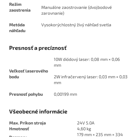
Režim
Manuálne zaostrovanie (dvojbodové
zaostrenia
zarovnanie)
Metóda
Vysokorýchlostný živý náhľad svetla
náhľadu
Presnosť a precíznosť
10W diódový laser: 0,08 mm × 0,06
mm
Veľkosť laserového
bodu
2W infračervený laser: 0,03 mm × 0,03
mm
Presnosť pohybu
0,00199 mm
Všeobecné informácie
Max. Príkon stroja
24V 5.0A
Hmotnosť
4,60 kg
179 mm × 235 mm × 334