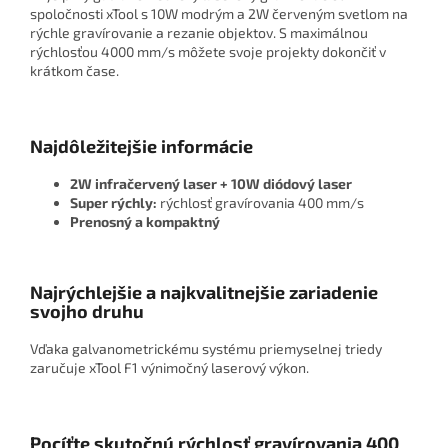
spoločnosti xTool s 10W modrým a 2W červeným svetlom na
rýchle gravírovanie a rezanie objektov. S maximálnou
rýchlosťou 4000 mm/s môžete svoje projekty dokončiť v
krátkom čase.
Najdôležitejšie informácie
2W infračervený laser + 10W diódový laser
Super rýchly:
rýchlosť gravírovania 400 mm/s
Prenosný a kompaktný
Najrýchlejšie a najkvalitnejšie zariadenie
svojho druhu
Vďaka galvanometrickému systému priemyselnej triedy
zaručuje xTool F1 výnimočný laserový výkon.
Pocíťte skutočnú rýchlosť gravírovania 400