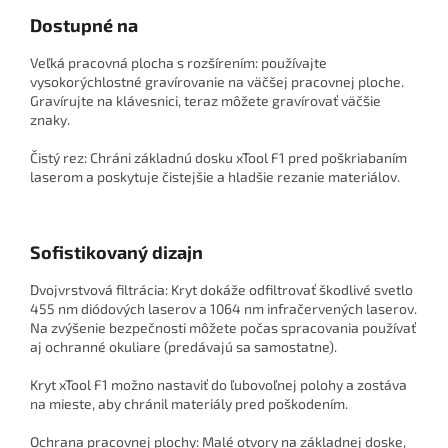
Dostupné na
Veľká pracovná plocha s rozšírením: používajte
vysokorýchlostné gravírovanie na väčšej pracovnej ploche.
Gravírujte na klávesnici, teraz môžete gravírovať väčšie
znaky.
Čistý rez: Chráni základnú dosku xTool F1 pred poškriabaním
laserom a poskytuje čistejšie a hladšie rezanie materiálov.
Sofistikovaný dizajn
Dvojvrstvová filtrácia: Kryt dokáže odfiltrovať škodlivé svetlo
455 nm diódových laserov a 1064 nm infračervených laserov.
Na zvýšenie bezpečnosti môžete počas spracovania používať
aj ochranné okuliare (predávajú sa samostatne).
Kryt xTool F1 možno nastaviť do ľubovoľnej polohy a zostáva
na mieste, aby chránil materiály pred poškodením.
Ochrana pracovnej plochy: Malé otvory na základnej doske,