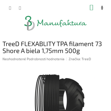
Prejsť
NÁKUP
na
obsah
KOŠÍK
TreeD FLEXABLITY TPA filament 73
Shore A biela 1,75mm 500g
Priemerné
Neohodnotené
Podrobnosti hodnotenia
Značka:
TreeD
hodnotenie
produktu
je
0,0
z
5
hviezdičiek.