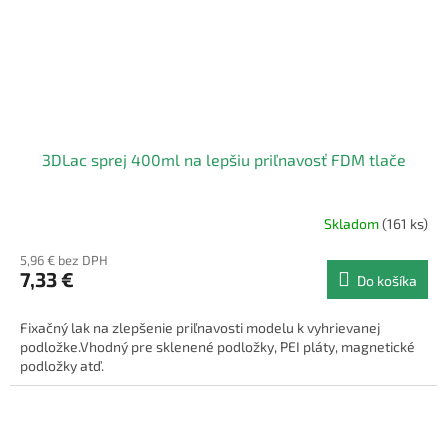
3DLac sprej 400ml na lepšiu priľnavosť FDM tlače
Skladom
(161 ks)
5,96 € bez DPH
7,33 €
Do košíka
Fixačný lak na zlepšenie priľnavosti modelu k vyhrievanej
podložke.Vhodný pre sklenené podložky, PEI pláty, magnetické
podložky atď.