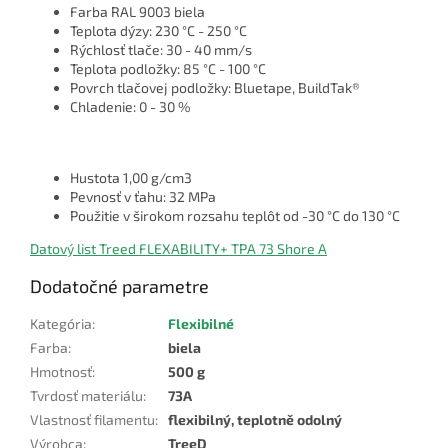
Farba RAL 9003 biela
Teplota dýzy: 230 °C - 250 °C
Rýchlosť tlače: 30 - 40 mm/s
Teplota podložky: 85 °C - 100 °C
Povrch tlačovej podložky: Bluetape, BuildTak®
Chladenie: 0 - 30 %
Hustota 1,00 g/cm3
Pevnosť v ťahu: 32 MPa
Použitie v širokom rozsahu teplôt od -30 °C do 130 °C
Datový list Treed FLEXABILITY+ TPA 73 Shore A
Dodatočné parametre
Kategória
:
Flexibilné
Farba
:
biela
Hmotnosť
:
500 g
Tvrdosť materiálu
:
73A
Vlastnosť filamentu
:
flexibilný, teplotně odolný
Výrobca
:
TreeD