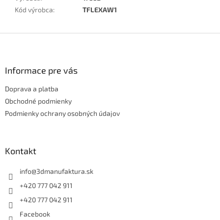
Kód výrobca
:
TFLEXAW1
Z
á
p
ä
Informace pre vás
t
Doprava a platba
i
e
Obchodné podmienky
Podmienky ochrany osobných údajov
Kontakt
info
@
3dmanufaktura.sk
+420 777 042 911
+420 777 042 911
Facebook