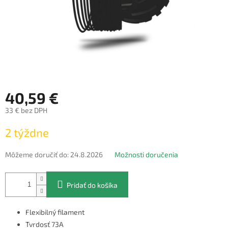
40,59 €
33 € bez DPH
Jednotková
2 týždne
cena:
Môžeme doručiť do:
24.8.2026
Možnosti doručenia
Pridať do košíka
Flexibilný filament
Tvrdosť 73A