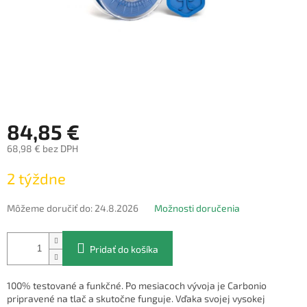
84,85 €
68,98 € bez DPH
Jednotková
2 týždne
cena:
Môžeme doručiť do:
24.8.2026
Možnosti doručenia
Pridať do košíka
100% testované a funkčné. Po mesiacoch vývoja je Carbonio
pripravené na tlač a skutočne funguje. Vďaka svojej vysokej