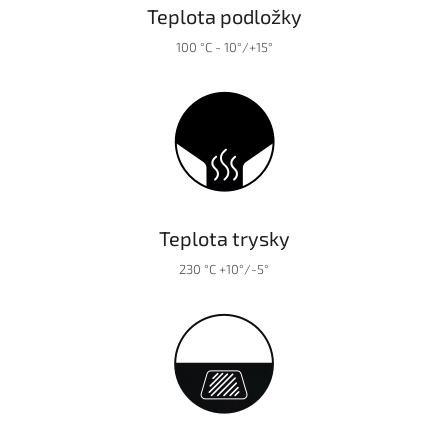
Teplota podložky
100 °C - 10°/+15°
Teplota trysky
230 °C +10°/-5°