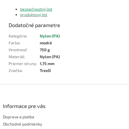
bezpečnostný list
produktový list
Dodatočné parametre
Kategória
:
Nylon (PA)
Farba
:
modrá
Hmotnosť
:
750 g
Materiál
:
Nylon (PA)
Priemer struny
:
1,75 mm
Značka
:
TreeD
Z
á
p
ä
Informace pre vás
t
Doprava a platba
i
e
Obchodné podmienky