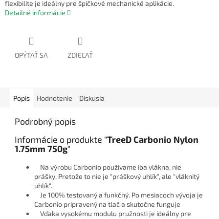
flexibilite je ideálny pre špičkové mechanické aplikácie.
Detailné informácie
OPÝTAŤ SA
ZDIEĽAŤ
Popis
Hodnotenie
Diskusia
Podrobný popis
Informácie o produkte "
TreeD Carbonio Nylon
1.75mm 750g
"
Na výrobu Carbonio používame iba vlákna, nie
prášky. Pretože to nie je "práškový uhlík", ale "vláknitý
uhlík".
Je 100% testovaný a funkčný. Po mesiacoch vývoja je
Carbonio pripravený na tlač a skutočne funguje
Vďaka vysokému modulu pružnosti je ideálny pre