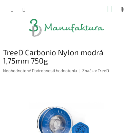
Prejsť
NÁKUP
na
obsah
KOŠÍK
TreeD Carbonio Nylon modrá
1,75mm 750g
Priemerné
Neohodnotené
Podrobnosti hodnotenia
Značka:
TreeD
hodnotenie
produktu
je
0,0
z
5
hviezdičiek.