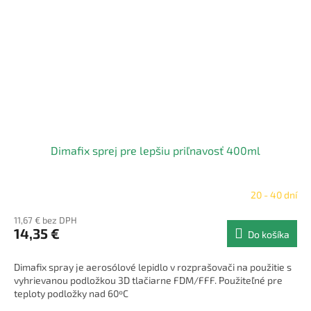
Dimafix sprej pre lepšiu priľnavosť 400ml
20 - 40 dní
11,67 € bez DPH
14,35 €
Do košíka
Dimafix spray je aerosólové lepidlo v rozprašovači na použitie s
vyhrievanou podložkou 3D tlačiarne FDM/FFF. Použiteľné pre
teploty podložky nad 60ºC