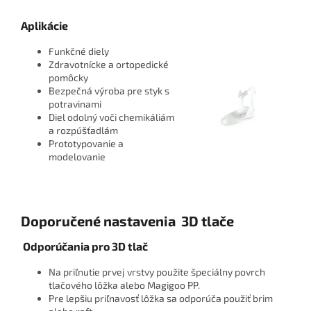
Aplikácie
Funkčné diely
Zdravotnícke a ortopedické
pomôcky
Bezpečná výroba pre styk s
potravinami
Diel odolný voči chemikáliám
a rozpúšťadlám
Prototypovanie a
modelovanie
Doporučené nastavenia 3D tlače
Odporúčania pro 3D tlač
Na priľnutie prvej vrstvy použite špeciálny povrch
tlačového lôžka alebo Magigoo PP.
Pre lepšiu priľnavosť lôžka sa odporúča použiť brim