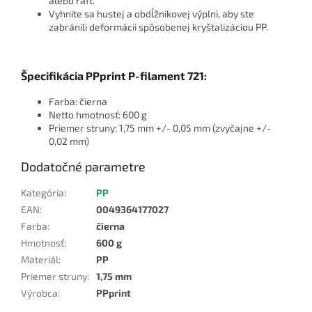
alebo raft.
Vyhnite sa hustej a obdĺžnikovej výplni, aby ste
zabránili deformácii spôsobenej kryštalizáciou PP.
Špecifikácia PPprint P-filament 721:
Farba: čierna
Netto hmotnosť: 600 g
Priemer struny: 1,75 mm +/- 0,05 mm (zvyčajne +/-
0,02 mm)
Dodatočné parametre
Kategória
:
PP
EAN
:
0049364177027
Farba
:
čierna
Hmotnosť
:
600 g
Materiál
:
PP
Priemer struny
:
1,75 mm
Výrobca
:
PPprint