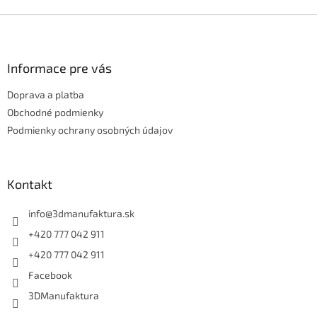
Z
á
p
ä
Informace pre vás
t
Doprava a platba
i
e
Obchodné podmienky
Podmienky ochrany osobných údajov
Kontakt
info
@
3dmanufaktura.sk
+420 777 042 911
+420 777 042 911
Facebook
3DManufaktura