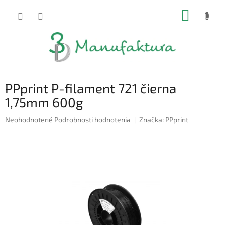
Prejsť
NÁKUP
na
obsah
KOŠÍK
PPprint P-filament 721 čierna
1,75mm 600g
Priemerné
Neohodnotené
Podrobnosti hodnotenia
Značka:
PPprint
hodnotenie
produktu
je
0,0
z
5
hviezdičiek.