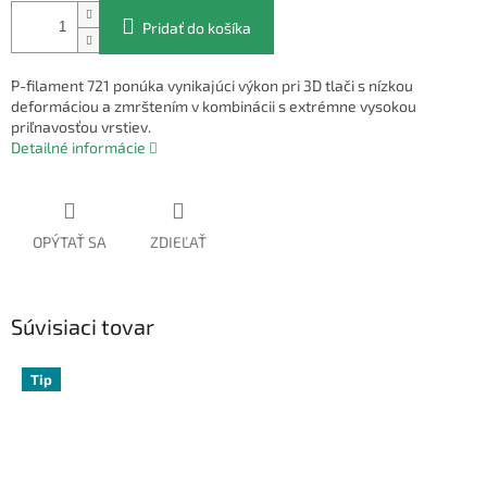
Pridať do košíka
P-filament 721 ponúka vynikajúci výkon pri 3D tlači s nízkou
deformáciou a zmrštením v kombinácii s extrémne vysokou
priľnavosťou vrstiev.
Detailné informácie
OPÝTAŤ SA
ZDIEĽAŤ
Súvisiaci tovar
Tip