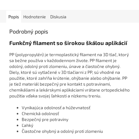
Popis
Hodnotenie
Diskusia
Podrobný popis
Funkčný filament so širokou škálou aplikácií
PP (polypropylén) je termoplastický filament na 3D tlač, ktorý
sa bežne používa v každodennom živote. PP filament je
odolný, odolný proti zlomeniu, únave a čiastočne ohybný.
Diely, ktoré sú vytlačené v 3D tlačiarni z PP, sú vhodné na
použitie, ktoré zahŕňa krútenie, ohýbanie alebo ohýbanie. PP
je tiež materiál bezpečný pre kontakt s potravinami,
chemikáliami a lekárskymi aplikáciami vrátane ortopedického
použitia vďaka svojej ľahkosti a nízkemu treniu.
Vynikajúca odolnosť a húževnatosť
Chemická odolnosť
Bezpečný pre potraviny
Ľahký
Čiastočne ohybný a odolný proti zlomeniu