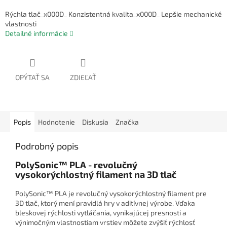
Rýchla tlač_x000D_ Konzistentná kvalita_x000D_ Lepšie mechanické
vlastnosti
Detailné informácie
OPÝTAŤ SA
ZDIEĽAŤ
Popis
Hodnotenie
Diskusia
Značka
Podrobný popis
PolySonic™ PLA - revolučný
vysokorýchlostný filament na 3D tlač
PolySonic™ PLA je revolučný vysokorýchlostný filament pre
3D tlač, ktorý mení pravidlá hry v aditívnej výrobe. Vďaka
bleskovej rýchlosti vytláčania, vynikajúcej presnosti a
výnimočným vlastnostiam vrstiev môžete zvýšiť rýchlosť