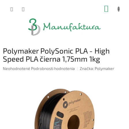
Prejsť
NÁKUP
na
obsah
KOŠÍK
Polymaker PolySonic PLA - High
Speed PLA čierna 1,75mm 1kg
Priemerné
Neohodnotené
Podrobnosti hodnotenia
Značka:
Polymaker
hodnotenie
produktu
je
0,0
z
5
hviezdičiek.