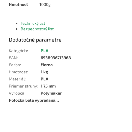
Hmotnosť
1000g
Technický list
Bezpečnostný list
Dodatočné parametre
Kategória
:
PLA
EAN
:
6938936713968
Farba
:
čierna
Hmotnosť
:
1 kg
Materiál
:
PLA
Priemer struny
:
1,75 mm
Výrobca
:
Polymaker
Položka bola vypredaná…
Z
á
p