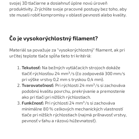
svojej 3D tlačiarne a dosiahnuť úplne novú úroveň
produktivity. Zrýchlite svoje pracovné postupy bez toho, aby
ste museli robiť kompromisy v oblasti pevnosti alebo kvality.
Čo je vysokorýchlostný filament?
Materiál sa považuje za "vysokorýchlostný" filament, ak pri
určitej teplote tlače spĺňa tieto tri kritériá:
Tekutosť:
Na bežných vytláčacích strojoch dokáže
tlačiť rýchlosťou 24 mm³/s (čo zodpovedá 300 mm/s
pri výške vrstvy 0,2 mm s tryskou 0,4 mm).
Tvarovateľnosť:
Pri rýchlosti 24 mm³/s si zachováva
podobnú kvalitu povrchu, prekrývanie a premostenie
ako pri tlači pri nižších rýchlostiach.
Funkčnosť:
Pri rýchlosti 24 mm³/s si zachováva
minimálne 80 % celkových mechanických vlastností
tlače pri nižších rýchlostiach (najmä priľnavosť vrstvy,
pevnosť v ťahu a rázovú húževnatosť).