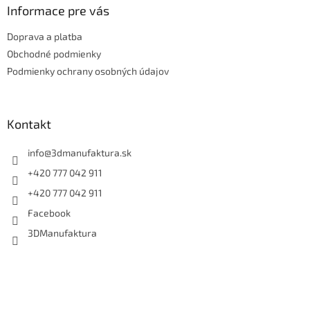
ä
Informace pre vás
t
Doprava a platba
i
e
Obchodné podmienky
Podmienky ochrany osobných údajov
Kontakt
info
@
3dmanufaktura.sk
+420 777 042 911
+420 777 042 911
Facebook
3DManufaktura