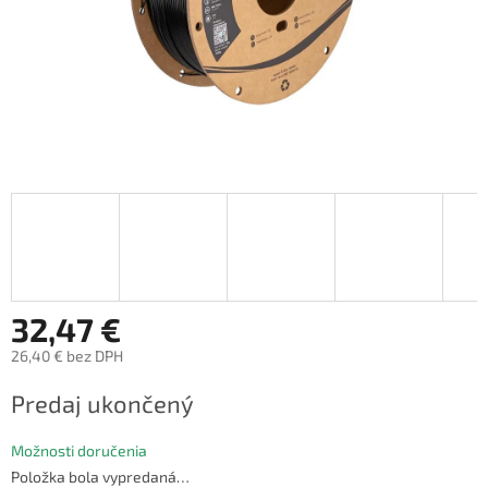
32,47 €
26,40 € bez DPH
Jednotková
Predaj ukončený
cena:
Možnosti doručenia
Položka bola vypredaná…