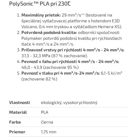
PolySonic™ PLA pri 230˚C
Maximálny prietok:
29 mm³/s** (testované na
špeciálnej vytlačovacej platforme s hotendom E3D
Volcano, 0,4 mm tryskou a vytláčadlom Hemera XS).
Potvrdená podobná kvalita:
odborníci spoločnosti
Polymaker potvrdili podobnú kvalitu pri rýchlostiach
tlače 4 mm³/s a 24 mm³/s.
Priľnavosť vrstvy pri rýchlosti 4 mm³/s - 24 mm³/s:
37,3 - 32,3 MPa (87 % zachovanie).
Pevnosť v ťahu pri rýchlosti 4 mm³/s - 24 mm³/s:
46,0 - 43,9 (zachovanie 95 %)
Pevnosť v tlaku pri 4 mm³/s-24 mm³/s:
6,1-5 kJ/m²
(zachovanie 82 %)
Vlastnosti
ekologický, vysokorychlostný
Materiál
PLA
Farba
čierna
Priemer
1,75 mm