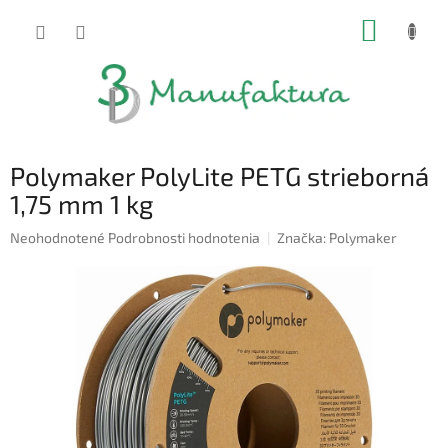
Prejsť
NÁKUP
na
obsah
KOŠÍK
Polymaker PolyLite PETG strieborná
1,75 mm 1 kg
Priemerné
Neohodnotené
Podrobnosti hodnotenia
Značka:
Polymaker
hodnotenie
produktu
je
0,0
z
5
hviezdičiek.