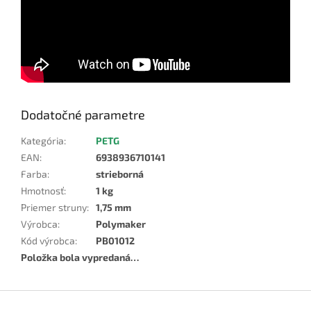
Dodatočné parametre
Kategória
:
PETG
EAN
:
6938936710141
Farba
:
strieborná
Hmotnosť
:
1 kg
Priemer struny
:
1,75 mm
Výrobca
:
Polymaker
Kód výrobca
:
PB01012
Položka bola vypredaná…
Z