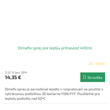
Dimafix sprej pre lepšiu priľnavosť 400ml
20 - 40 dní
11,67 € bez DPH
14,35 €
Do košíka
Dimafix spray je aerosólové lepidlo v rozprašovači na použitie s
vyhrievanou podložkou 3D tlačiarne FDM/FFF. Použiteľné pre
teploty podložky nad 60ºC