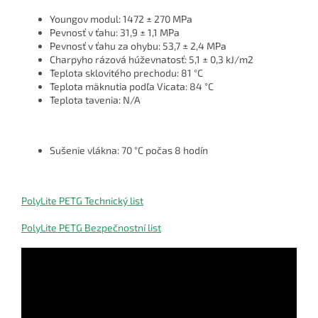
Youngov modul: 1472 ± 270 MPa
Pevnosť v ťahu: 31,9 ± 1,1 MPa
Pevnosť v ťahu za ohybu: 53,7 ± 2,4 MPa
Charpyho rázová húževnatosť: 5,1 ± 0,3 kJ/m2
Teplota sklovitého prechodu: 81 °C
Teplota mäknutia podľa Vicata: 84 °C
Teplota tavenia: N/A
Sušenie vlákna: 70 °C počas 8 hodín
PolyLite PETG Technický list
PolyLite PETG Bezpečnostní list