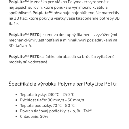
PolyLite™
je značka pre vlákna Polymaker vyrobené z
najlepších surovín, ktoré ponúkajú výnimočnú kvalitu a
spoľahlivosť.
PolyLite™
obsahuje najobľúbenejšie materiály
na 3D tlač, ktoré pokryjú všetky vaše každodenné potreby 3D
tlače.
PolyLite™ PETG
je cenovo dostupný filament s vyváženými
mechanickými vlastnosťami a minimálnymi požiadavkami na
3D tlačiareň.
PolyLite™ PETG
sa ľahko obrába, dá sa brúsiť a vytlačené
modely sú vodotesné.
Špecifikácie výrobku Polymaker PolyLite PETG:
Teplota trysky: 230 °C - 240 °C
Rýchlosť tlače: 30 mm/s - 50 mm/s
Teplota podložky: 70 °C - 80 °C
Povrch tlačovej podložky: sklo, BuilTak®
Chladenie: 50%