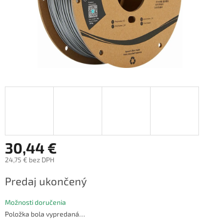
30,44 €
24,75 € bez DPH
Jednotková
Predaj ukončený
cena:
Možnosti doručenia
Položka bola vypredaná…