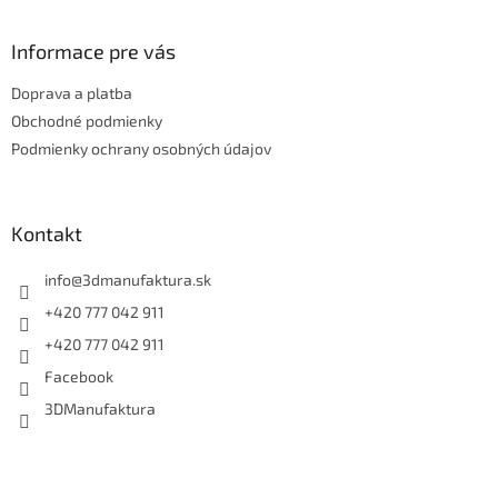
á
p
ä
Informace pre vás
t
Doprava a platba
i
e
Obchodné podmienky
Podmienky ochrany osobných údajov
Kontakt
info
@
3dmanufaktura.sk
+420 777 042 911
+420 777 042 911
Facebook
3DManufaktura