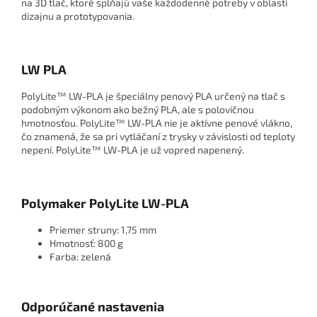
na 3D tlač, ktoré spĺňajú vaše každodenné potreby v oblasti
dizajnu a prototypovania.
LW PLA
PolyLite™ LW-PLA je špeciálny penový PLA určený na tlač s
podobným výkonom ako bežný PLA, ale s polovičnou
hmotnosťou. PolyLite™ LW-PLA nie je aktívne penové vlákno,
čo znamená, že sa pri vytláčaní z trysky v závislosti od teploty
nepení. PolyLite™ LW-PLA je už vopred napenený.
Polymaker PolyLite LW-PLA
Priemer struny: 1,75 mm
Hmotnosť: 800 g
Farba: zelená
Odporúčané nastavenia