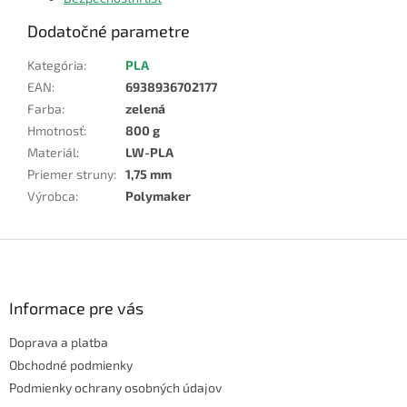
Dodatočné parametre
Kategória
:
PLA
EAN
:
6938936702177
Farba
:
zelená
Hmotnosť
:
800 g
Materiál
:
LW-PLA
Priemer struny
:
1,75 mm
Výrobca
:
Polymaker
Z
á
p
ä
Informace pre vás
t
Doprava a platba
i
e
Obchodné podmienky
Podmienky ochrany osobných údajov