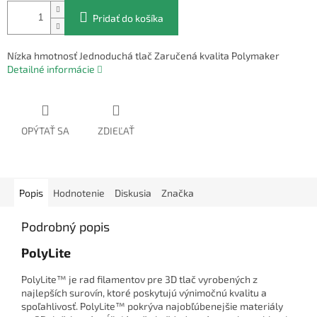
Pridať do košíka
Nízka hmotnosť Jednoduchá tlač Zaručená kvalita Polymaker
Detailné informácie
OPÝTAŤ SA
ZDIEĽAŤ
Popis
Hodnotenie
Diskusia
Značka
Podrobný popis
PolyLite
PolyLite™ je rad filamentov pre 3D tlač vyrobených z
najlepších surovín, ktoré poskytujú výnimočnú kvalitu a
spoľahlivosť. PolyLite™ pokrýva najobľúbenejšie materiály