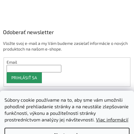
Odoberať newsletter
Vložte svoj e-mail a my Vám budeme zasielať informácie o nových
produktoch na našom e-shope.
Email
PRIHLÁSIŤ SA
Súbory cookie používame na to, aby sme vám umožnili
Shoptet.sk
pohodlné prehliadanie stránky a na neustále zlepšovanie
funkčnosti, výkonu a použiteľnosti stránky
prostredníctvom analýzy jej návštevnosti.
Viac informácií
Vytvoril Shoptet