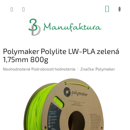
Prejsť
NÁKUP
na
obsah
KOŠÍK
Polymaker Polylite LW-PLA zelená
1,75mm 800g
Priemerné
Neohodnotené
Podrobnosti hodnotenia
Značka:
Polymaker
hodnotenie
produktu
je
0,0
z
5
hviezdičiek.