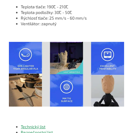
Teplota tlače: 190˚C - 210˚C
Teplota podložky: 30˚C - 50˚C
Rýchlosť tlače: 25 mm/s - 60 mm/s
Ventilátor: zapnutý
Technický list
Bezpečnostní list