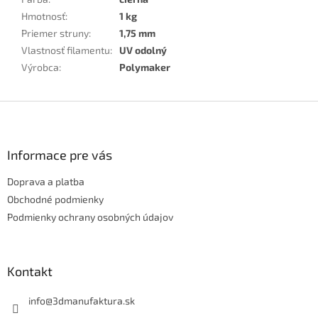
Hmotnosť
:
1 kg
Priemer struny
:
1,75 mm
Vlastnosť filamentu
:
UV odolný
Výrobca
:
Polymaker
Z
á
p
ä
Informace pre vás
t
Doprava a platba
i
e
Obchodné podmienky
Podmienky ochrany osobných údajov
Kontakt
info
@
3dmanufaktura.sk