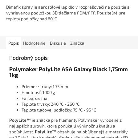
Dimafix spray je aerosólové lepidlo v rozprašovači na použitie s
vyhrievanou podložkou 3D tlačiarne FDM/FFF. Použiteľné pre
teploty podložky nad 60ºC
Popis
Hodnotenie
Diskusia
Značka
Podrobný popis
Polymaker PolyLite ASA Galaxy Black 1,75mm
1kg
Priemer struny: 1,75 mm
Hmotnosť: 1000 g
Farba: čierna
Teplota trysky: 240 °C - 260 °C
Teplota tlačovej podložky: 75 °C - 95 °C
PolyLite™
je značka pre filamenty Polymaker vyrobené z
najlepších surovín, ktoré ponúkajú výnimočnú kvalitu a
spoľahlivosť.
PolyLite™
obsahuje najobľúbenejšie materiály
na 3D tlač, ktoré pokryjú všetky vaše každodenné potreby 3D