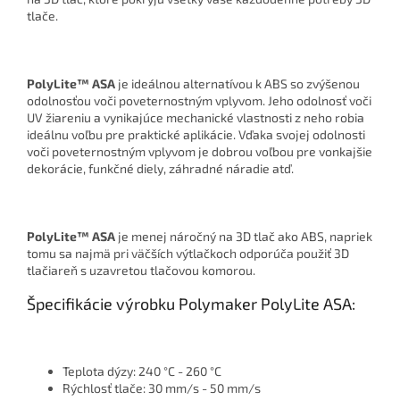
tlače.
PolyLite™ ASA
je ideálnou alternatívou k ABS so zvýšenou
odolnosťou voči poveternostným vplyvom. Jeho odolnosť voči
UV žiareniu a vynikajúce mechanické vlastnosti z neho robia
ideálnu voľbu pre praktické aplikácie. Vďaka svojej odolnosti
voči poveternostným vplyvom je dobrou voľbou pre vonkajšie
dekorácie, funkčné diely, záhradné náradie atď.
PolyLite™ ASA
je menej náročný na 3D tlač ako ABS, napriek
tomu sa najmä pri väčších výtlačkoch odporúča použiť 3D
tlačiareň s uzavretou tlačovou komorou.
Špecifikácie výrobku Polymaker PolyLite ASA:
Teplota dýzy: 240 °C - 260 °C
Rýchlosť tlače: 30 mm/s - 50 mm/s