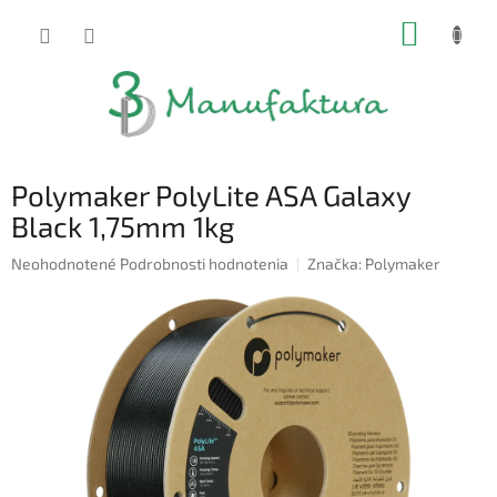
Prejsť
NÁKUP
na
obsah
KOŠÍK
Polymaker PolyLite ASA Galaxy
Black 1,75mm 1kg
Priemerné
Neohodnotené
Podrobnosti hodnotenia
Značka:
Polymaker
hodnotenie
produktu
je
0,0
z
5
hviezdičiek.