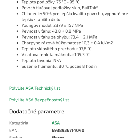
Teplota podložky: 75 °C - 95 °C
Povrch tlačovej podložky: sklo, BuilTak®
Chladenie: 50% pre lepšiu kvalitu povrchu, vypnuté pre
lepšiu stabilitu dielu
Youngov modul: 2379 ± 157 MPa
Pevnosť v ťahu: 43,8 ± 0,8 MPa
Pevnosť v ťahu za ohybu: 73,4 ± 2,1 MPa
Charpyho rázová húževnatosť: 10,3 ± 0,4 kJ/m2
Teplota sklovitého prechodu: 97,8 °C
Vicatova teplota mäknutia: 105,3 °C
Teplota tavenia: N/A
Sušenie filamentu: 80 °C počas 8 hodín
PolyLite ASA Technický list
PolyLite ASA Bezpečnostný list
Dodatočné parametre
Kategória
:
ASA
EAN
:
6938936714040
Farba
:
čierna