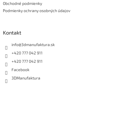
e
Obchodné podmienky
Podmienky ochrany osobných údajov
Kontakt
info
@
3dmanufaktura.sk
+420 777 042 911
+420 777 042 911
Facebook
3DManufaktura