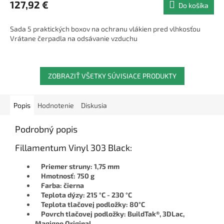
127,92 €
Do košíka
Sada 5 praktických boxov na ochranu vlákien pred vlhkosťou
Vrátane čerpadla na odsávanie vzduchu
ZOBRAZIŤ VŠETKY SÚVISIACE PRODUKTY
Popis
Hodnotenie
Diskusia
Podrobný popis
Fillamentum Vinyl 303 Black:
Priemer struny: 1,75 mm
Hmotnosť: 750 g
Farba: čierna
Teplota dýzy: 215 °C - 230 °C
Teplota tlačovej podložky: 80°C
Povrch tlačovej podložky: BuildTak®, 3DLac,
Magigoo Original