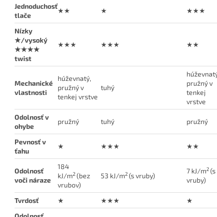
Jednoduchosť
★★
★
★★★
tlače
Nízky
★/vysoký
★★★
★★★
★★
★★★★
twist
húževnatý
húževnatý,
Mechanické
pružný v
pružný v
tuhý
vlastnosti
tenkej
tenkej vrstve
vrstve
Odolnosť v
pružný
tuhý
pružný
ohybe
Pevnosť v
★
★★★
★★
ťahu
184
2
Odolnosť
7 kJ/m
(s
2
2
kJ/m
(bez
53 kJ/m
(s vruby)
voči náraze
vruby)
vrubov)
Tvrdosť
★
★★★
★
Odolnosť