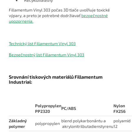
Recyklovateľný
Fillamentum Vinyl 303 počas 3D tlače uvoľňuje toxické
výpary, a preto je potrebné dodržiavať
bezpečnostné
upozornenia.
Technický list Fillamentum Vinyl 303
Bezpečnostný list Fillamentum Vinyl 303
Srovnání tiskových materiálů Fillamentum
Industrial:
Polypropylen
Nylon
PC/ABS
PP2320
FX256
Základný
blend polykarbonántu a
polyamid
polypropylen
polymer
akrylonitrilbutadienstyrenu
12