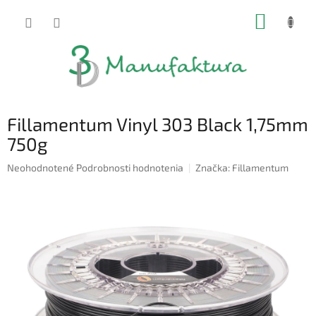
Prejsť
NÁKUP
na
obsah
KOŠÍK
Fillamentum Vinyl 303 Black 1,75mm
750g
Priemerné
Neohodnotené
Podrobnosti hodnotenia
Značka:
Fillamentum
hodnotenie
produktu
je
0,0
z
5
hviezdičiek.