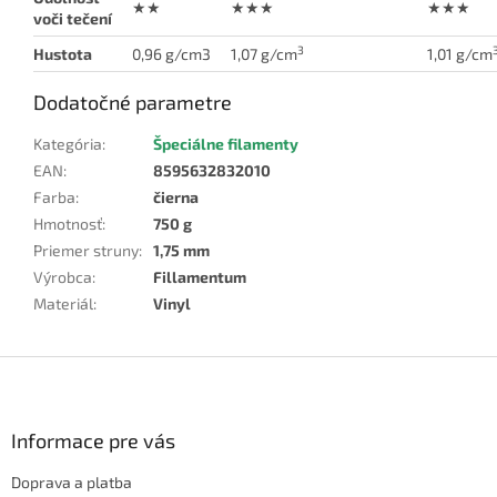
★★
★★★
★★★
voči tečení
3
Hustota
0,96 g/cm3
1,07 g/cm
1,01 g/cm
Dodatočné parametre
Kategória
:
Špeciálne filamenty
EAN
:
8595632832010
Farba
:
čierna
Hmotnosť
:
750 g
Priemer struny
:
1,75 mm
Výrobca
:
Fillamentum
Materiál
:
Vinyl
Z
á
p
ä
Informace pre vás
t
Doprava a platba
i