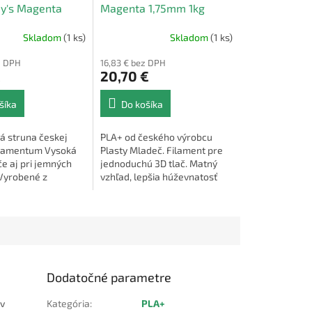
y's Magenta
Magenta 1,75mm 1kg
750g
Skladom
(1 ks)
Skladom
(1 ks)
z DPH
16,83 € bez DPH
€
20,70 €
šíka
Do košíka
á struna českej
PLA+ od českého výrobcu
llamentum Vysoká
Plasty Mladeč. Filament pre
če aj pri jemných
jednoduchú 3D tlač. Matný
 Vyrobené z
vzhľad, lepšia húževnatosť
 zložiek
ako PLA. Odtieň Pantone 7635
C.
Dodatočné parametre
 v
Kategória
:
PLA+