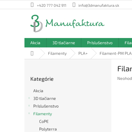
Prejsť
+420 777 042 911
info@3dmanufaktura.sk
na
obsah
Akcia
3D tlačiarne
Príslušenstvo
Fil
Domov
Filamenty
PLA+
Filament-PM PLA
B
Fil
o
Preskočiť
č
Kategórie
Prieme
Neohod
kategórie
n
hodnote
ý
produkt
Akcia
p
je
3D tlačiarne
a
0,0
Príslušenstvo
z
n
5
e
Filamenty
hviezdič
l
CoPE
Polyterra