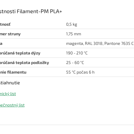
stnosti Filament-PM PLA+
tnosť
0,5 kg
mer struny
1,75 mm
ba
magenta, RAL 3018, Pantone 7635 C
rúčaná teplota dýzy
190 - 210 °C
rúčaná teplota podložky
25 - 60 °C
nie filamentu
55 °C počas 6 h
tiahnutie
ický list
ečnostný list