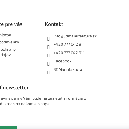
e pre vás
Kontakt
platba
info
@
3dmanufaktura.sk
podmienky
+420 777 042 911
 ochrany
+420 777 042 911
údajov
Facebook
3DManufaktura
ť newsletter
j e-mail a my Vám budeme zasielať informácie o
duktoch na našom e-shope.