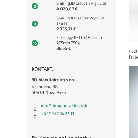
Shining3D EinScan Rigil Lite
4 020,87 €
Shining3D EinStar Vega 3D
skener
2 335,77 €
Fiberlogy PETG+CF čierna
1,75mm 750g
36,65 €
Pod
farb
KONTAKT:
3D Manufaktura s.r.o.
Vrchovina 88
509 01 Nová Paka
info
@
3dmanufaktura.sk
+420 777 042 911