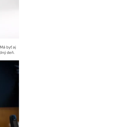
Má byť aj
edný deň.