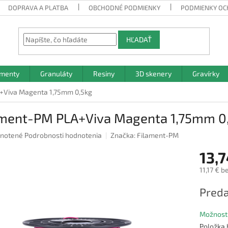
DOPRAVA A PLATBA
OBCHODNÉ PODMIENKY
PODMIENKY OC
HĽADAŤ
amenty
Granuláty
Resiny
3D skenery
Gravírky
+Viva Magenta 1,75mm 0,5kg
ament-PM PLA+Viva Magenta 1,75mm 0
rné
notené
Podrobnosti hodnotenia
Značka:
Filament-PM
nie
13,7
u
11,17 € b
Jednotk
Preda
cena:
iek.
Možnosti
Položka