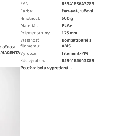
EAN
:
8594185643289
Farba
:
červená, ružová
Hmotnosť
:
500 g
Materiál
:
PLA+
Priemer struny
:
1,75 mm
Vlastnosť
Kompatibilné s
filamentu
:
AMS
poločnosť
A MAGENTA
Výrobca
:
Filament-PM
Kód výrobca
:
8594185643289
Položka bola vypredaná…