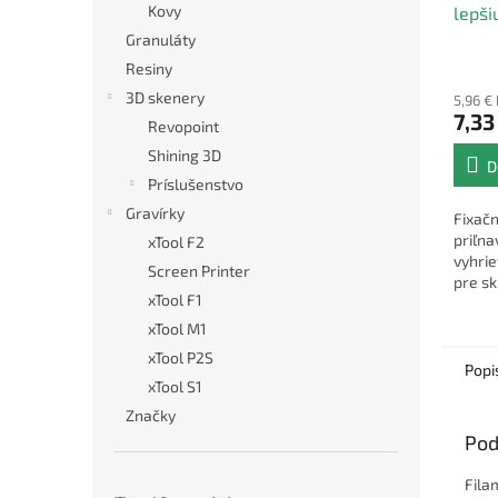
Kovy
lepši
tlače
Granuláty
Resiny
3D skenery
5,96 €
7,33
Revopoint
Shining 3D
D
Príslušenstvo
Gravírky
Fixačn
priľna
xTool F2
vyhri
Screen Printer
pre sk
xTool F1
pláty,
atď.
xTool M1
xTool P2S
Popi
xTool S1
Značky
Pod
Fila