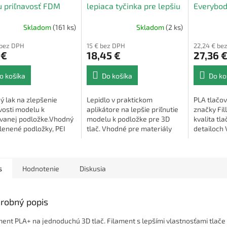
u priľnavosť FDM
lepiaca tyčinka pre lepšiu
Everybod
priľnavosť FDM 3D tlače
1,75mm 
Skladom
(161 ks)
Skladom
(2 ks)
 bez DPH
15 € bez DPH
22,24 € be
 €
18,45 €
27,36 
o košíka
Do košíka
Do ko
ý lak na zlepšenie
Lepidlo v praktickom
PLA tlačov
vosti modelu k
aplikátore na lepšie priľnutie
značky Fi
evanej podložke.Vhodný
modelu k podložke pre 3D
kvalita tla
lenené podložky, PEI
tlač. Vhodné pre materiály
detailoch
 magnetické podložky
PLA, ABS, ASA.
prírodných
s
Hodnotenie
Diskusia
robný popis
ment PLA+ na jednoduchú 3D tlač. Filament s lepšími vlastnosťami tlače