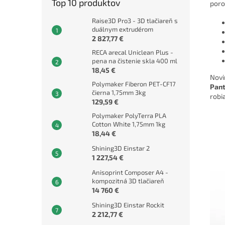
Top 10 produktov
poro
Raise3D Pro3 - 3D tlačiareň s
duálnym extrudérom
2 827,77 €
RECA arecal Uniclean Plus -
pena na čistenie skla 400 ml
18,45 €
Novi
Polymaker Fiberon PET-CF17
Pan
čierna 1,75mm 3kg
robi
129,59 €
Polymaker PolyTerra PLA
Cotton White 1,75mm 1kg
18,44 €
Shining3D Einstar 2
1 227,54 €
Anisoprint Composer A4 -
kompozitná 3D tlačiareň
14 760 €
Shining3D Einstar Rockit
2 212,77 €