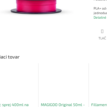
PLA+ od 
jednoduc
Detailné
TLAČ
iaci tovar
 sprej 400ml na
MAGIGOO Original 50ml -
Fillamen