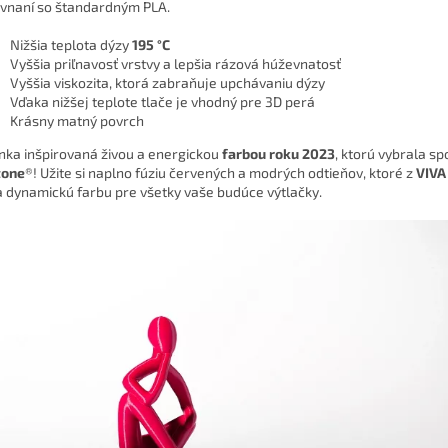
vnaní so štandardným PLA.
Nižšia teplota dýzy
195 °C
Vyššia priľnavosť vrstvy a lepšia rázová húževnatosť
Vyššia viskozita, ktorá zabraňuje upchávaniu dýzy
Vďaka nižšej teplote tlače je vhodný pre 3D perá
Krásny matný povrch
nka inšpirovaná živou a energickou
farbou roku 2023
, ktorú vybrala s
tone
®! Užite si naplno fúziu červených a modrých odtieňov, ktoré z
VIV
a dynamickú farbu pre všetky vaše budúce výtlačky.