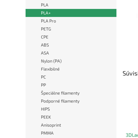
PLA
PLA+
PLA Pro
PETG
CPE
ABS
ASA
Nylon (PA)
Flexibilné
Súvis
PC
PP
Špeciálne filamenty
Podporné filamenty
HIPS
PEEK
Anisoprint
PMMA
3DLac