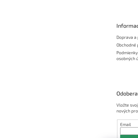
á
p
ä
t
Informac
i
e
Doprava a 
Obchodné 
Podmienky
osobných 
Odobera
Vložte svo
nových pro
Email