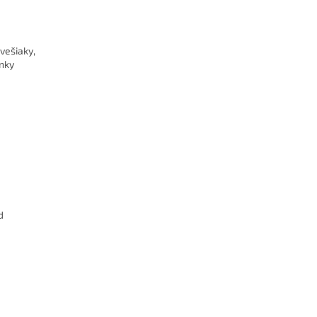
vešiaky,
inky
d