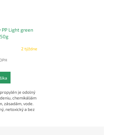
 PP Light green
750g
2 týždne
 DPH
šíka
propylén je odolný
odeniu, chemikáliám
m, zásadám, vode.
ný, netoxický a bez