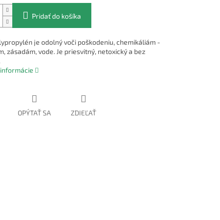
Pridať do košíka
lypropylén je odolný voči poškodeniu, chemikáliám -
m, zásadám, vode. Je priesvitný, netoxický a bez
.
 informácie
OPÝTAŤ SA
ZDIEĽAŤ