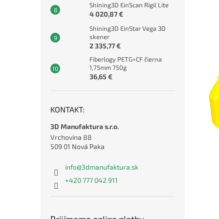
Shining3D EinScan Rigil Lite
4 020,87 €
Shining3D EinStar Vega 3D
skener
2 335,77 €
Fiberlogy PETG+CF čierna
1,75mm 750g
36,65 €
KONTAKT:
3D Manufaktura s.r.o.
Vrchovina 88
509 01 Nová Paka
info
@
3dmanufaktura.sk
+420 777 042 911