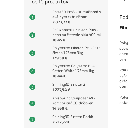
Top 10 produktov
Raise3D Pro3 - 3D tlačiareň s
Pod
duálnym extrudérom
2 827,77 €
Fib
RECA arecal Uniclean Plus -
pena na čistenie skla 400 ml
18,45 €
Poly
Polymaker Fiberon PET-CF17
svoj
čierna 1,75mm 3kg
chem
129,59 €
prie
Polymaker PolyTerra PLA
Vďak
Cotton White 1,75mm 1kg
vyža
18,44 €
drža
Shining3D Einstar 2
domá
1 227,54 €
Poly
Anisoprint Composer A4 -
osta
kompozitná 3D tlačiareň
14 760 €
Shining3D Einstar Rockit
2 212,77 €