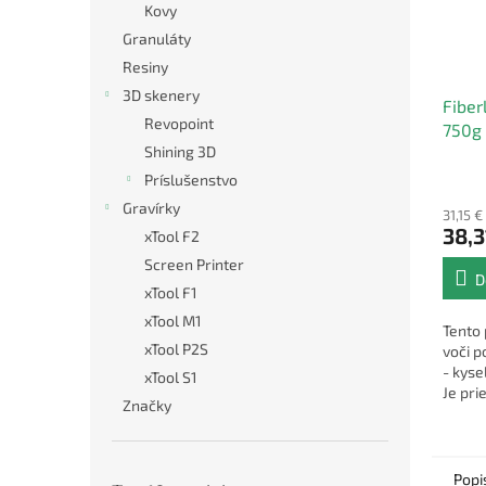
Kovy
Granuláty
Resiny
3D skenery
Fiber
Revopoint
750g
Shining 3D
Príslušenstvo
Gravírky
31,15 
38,3
xTool F2
Screen Printer
D
xTool F1
xTool M1
Tento 
xTool P2S
voči 
- kyse
xTool S1
Je pri
Značky
zápac
Popi