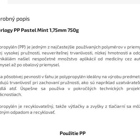
robný popis
erlogy PP Pastel Mint 1,75mm 750g
propylén (PP) je jedným z najčastejšie používaných polymérov v priem
ej vysokej pružnosti, neuveriteľnej trvanlivosti, nízkej hmotnosti a odo
ikáliám našiel nespočetné množstvo aplikácií od medicíny cez au
mysel až po obalový priemysel.
a pôsobivej pevnosti v ťahu je polypropylén ideálny na výrobu predmeto
dujú trvanlivosť pri zachovaní pružnosti, ako sú napríklad uzatvárate
dlá atď. Úspešne sa používa v pokročilých technických proje
cnostiach.
propylén je recyklovateľný, takže výtlačky a zvyšky z tlačiarní sa môž
tným odpadom a recyklovať.
Použitie PP