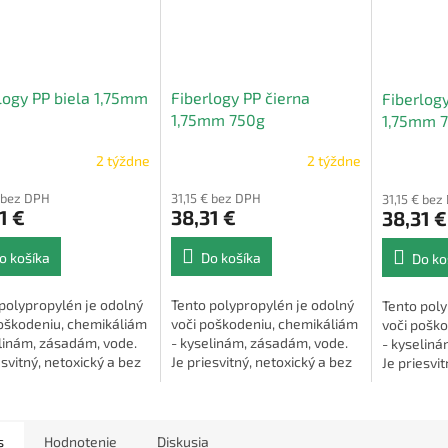
logy PP biela 1,75mm
Fiberlogy PP čierna
Fiberlogy
1,75mm 750g
1,75mm 
2 týždne
2 týždne
€ bez DPH
31,15 € bez DPH
31,15 € bez
1 €
38,31 €
38,31 €
o košíka
Do košíka
Do ko
polypropylén je odolný
Tento polypropylén je odolný
Tento poly
poškodeniu, chemikáliám
voči poškodeniu, chemikáliám
voči pošk
linám, zásadám, vode.
- kyselinám, zásadám, vode.
- kyseliná
esvitný, netoxický a bez
Je priesvitný, netoxický a bez
Je priesvit
hu.
zápachu.
zápachu.
s
Hodnotenie
Diskusia