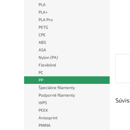
PLA
PLA+
PLA Pro
PETG
CPE
ABS
ASA
Nylon (PA)
Flexibilné
PC
PP
Špeciálne filamenty
Podporné filamenty
Súvis
HIPS
PEEK
Anisoprint
PMMA