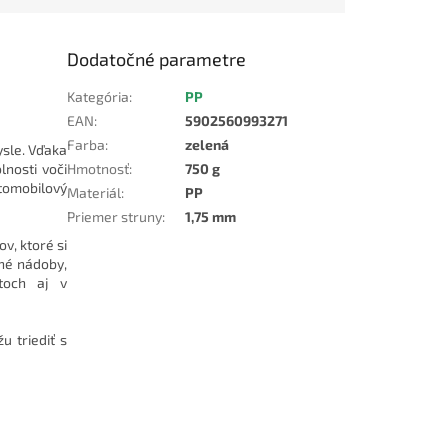
Dodatočné parametre
Kategória
:
PP
EAN
:
5902560993271
Farba
:
zelená
ysle. Vďaka
lnosti voči
Hmotnosť
:
750 g
tomobilový
Materiál
:
PP
Priemer struny
:
1,75 mm
v, ktoré si
ľné nádoby,
ktoch aj v
u triediť s