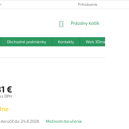
HRANY OSOBNÝCH ÚDAJOV
Prihlásenie
NÁKUPNÝ
Prázdny košík
KOŠÍK
Obchodné podmienky
Kontakty
Web 3Dmanufaktura.sk
1 €
bez DPH
ová
dne
oručiť do:
24.8.2026
Možnosti doručenia