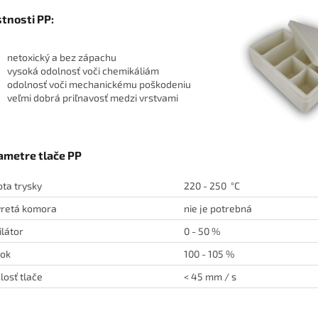
stnosti PP:
netoxický a bez zápachu
vysoká odolnosť voči chemikáliám
odolnosť voči mechanickému poškodeniu
veľmi dobrá priľnavosť medzi vrstvami
ametre tlače PP
ota trysky
220 - 250 °C
retá komora
nie je potrebná
ilátor
0 - 50 %
tok
100 - 105 %
losť tlače
< 45 mm / s