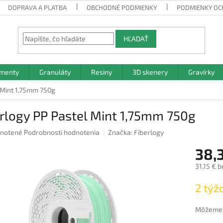
DOPRAVA A PLATBA
OBCHODNÉ PODMIENKY
PODMIENKY OC
HĽADAŤ
amenty
Granuláty
Resiny
3D skenery
Gravírky
 Mint 1,75mm 750g
rlogy PP Pastel Mint 1,75mm 750g
rné
notené
Podrobnosti hodnotenia
Značka:
Fiberlogy
nie
38,3
u
31,15 € 
Jednotk
2 týž
cena:
iek.
Môžeme d