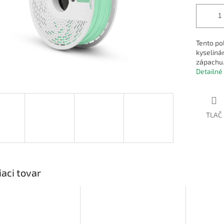
Tento po
kyseliná
zápachu
Detailné
TLAČ
iaci tovar