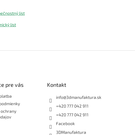
ečnostný list
ický list
e pre vás
Kontakt
platba
info
@
3dmanufaktura.sk
podmienky
+420 777 042 911
 ochrany
+420 777 042 911
údajov
Facebook
3DManufaktura