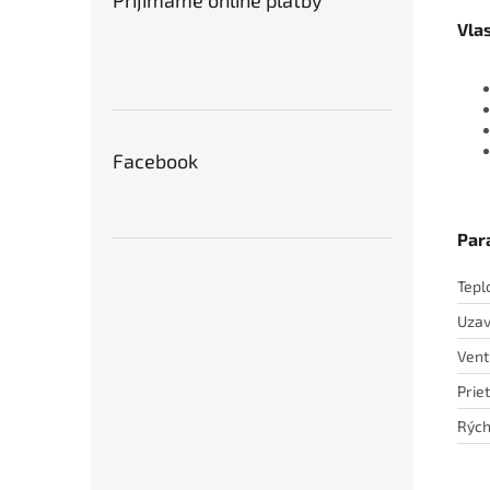
Prijímame online platby
Vla
Facebook
Par
Tepl
Uzav
Vent
Prie
Rých