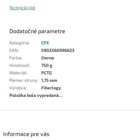
Technický list
Dodatočné parametre
Kategória
:
CPE
EAN
:
5902560996623
Farba
:
čierna
Hmotnosť
:
750 g
Materiál
:
PCTG
Piemer struny
:
1,75 mm
Výrobca
:
Fiberlogy
Položka bola vypredaná…
Z
á
p
ä
Informace pre vás