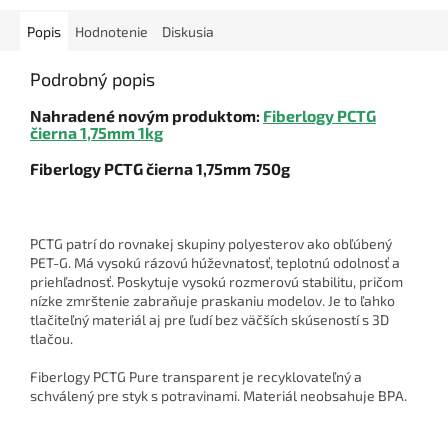
Popis
Hodnotenie
Diskusia
Podrobný popis
Nahradené novým produktom:
Fiberlogy PCTG
čierna 1,75mm 1kg
Fiberlogy PCTG čierna 1,75mm 750g
PCTG patrí do rovnakej skupiny polyesterov ako obľúbený
PET-G. Má vysokú rázovú húževnatosť, teplotnú odolnosť a
priehľadnosť. Poskytuje vysokú rozmerovú stabilitu, pričom
nízke zmrštenie zabraňuje praskaniu modelov. Je to ľahko
tlačiteľný materiál aj pre ľudí bez väčších skúseností s 3D
tlačou.
Fiberlogy PCTG Pure transparent je recyklovateľný a
schválený pre styk s potravinami. Materiál neobsahuje BPA.