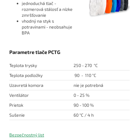
jednoduchá tlač -
rozmerová stálosť a nízke
zmršťovanie
vhodný na styk s
potravinami - neobsahuje
BPA
Parametre tlače PCTG
Teplota trysky
250 - 270 °C
Teplota podložky
90 - 110 °C
Uzavretá komora
nie je potrebná
Ventilátor
0 - 25 %
Prietok
90 - 100 %
Sušenie
60 °C / 4 h
Bezpečnostný list