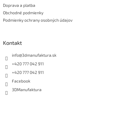
t
Doprava a platba
i
e
Obchodné podmienky
Podmienky ochrany osobných údajov
Kontakt
info
@
3dmanufaktura.sk
+420 777 042 911
+420 777 042 911
Facebook
3DManufaktura