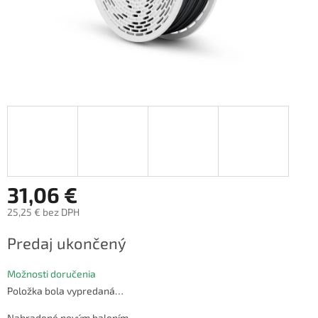
31,06 €
25,25 € bez DPH
Jednotková
Predaj ukončený
cena:
Možnosti doručenia
Položka bola vypredaná…
Nahradené novým balením.