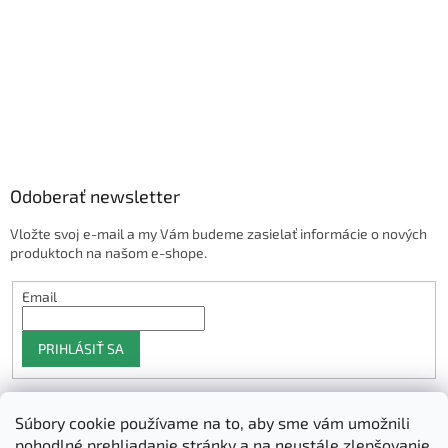
Odoberať newsletter
Vložte svoj e-mail a my Vám budeme zasielať informácie o nových
produktoch na našom e-shope.
Email
PRIHLÁSIŤ SA
Súbory cookie používame na to, aby sme vám umožnili
Shoptet.sk
pohodlné prehliadanie stránky a na neustále zlepšovanie