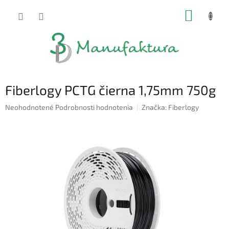
Prejsť
NÁKUP
na
obsah
KOŠÍK
Fiberlogy PCTG čierna 1,75mm 750g
Priemerné
Neohodnotené
Podrobnosti hodnotenia
Značka:
Fiberlogy
hodnotenie
produktu
je
0,0
z
5
hviezdičiek.