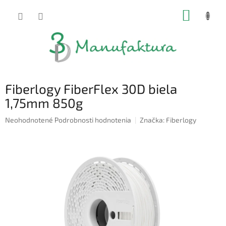
Prejsť
NÁKUP
na
obsah
KOŠÍK
Fiberlogy FiberFlex 30D biela
1,75mm 850g
Priemerné
Neohodnotené
Podrobnosti hodnotenia
Značka:
Fiberlogy
hodnotenie
produktu
je
0,0
z
5
hviezdičiek.