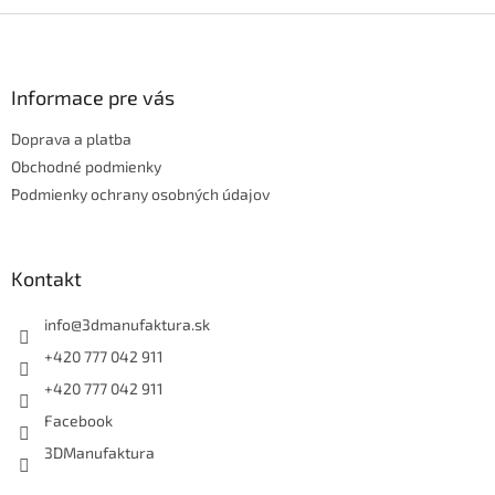
Z
á
p
ä
Informace pre vás
t
Doprava a platba
i
e
Obchodné podmienky
Podmienky ochrany osobných údajov
Kontakt
info
@
3dmanufaktura.sk
+420 777 042 911
+420 777 042 911
Facebook
3DManufaktura