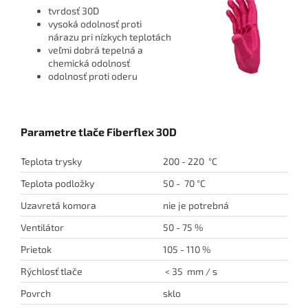
tvrdosť 30D
vysoká odolnosť proti
nárazu pri nízkych teplotách
veľmi dobrá tepelná a
chemická odolnosť
odolnosť proti oderu
Parametre tlače Fiberflex 30D
Teplota trysky
200 - 220 °C
Teplota podložky
50 - 70 °C
Uzavretá komora
nie je potrebná
Ventilátor
50 - 75 %
Prietok
105 - 110 %
Rýchlosť tlače
< 35 mm / s
Povrch
sklo