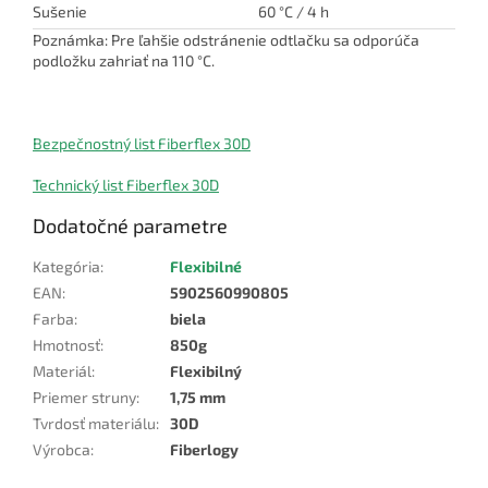
Sušenie
60 °C / 4 h
Poznámka: Pre ľahšie odstránenie odtlačku sa odporúča
podložku zahriať na 110 °C.
Bezpečnostný list Fiberflex 30D
Technický list Fiberflex 30D
Dodatočné parametre
Kategória
:
Flexibilné
EAN
:
5902560990805
Farba
:
biela
Hmotnosť
:
850g
Materiál
:
Flexibilný
Priemer struny
:
1,75 mm
Tvrdosť materiálu
:
30D
Výrobca
:
Fiberlogy