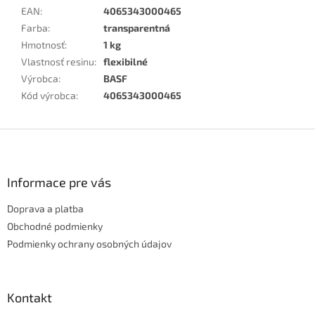
EAN
:
4065343000465
Farba
:
transparentná
Hmotnosť
:
1 kg
Vlastnosť resinu
:
flexibilné
Výrobca
:
BASF
Kód výrobca
:
4065343000465
Z
á
p
ä
Informace pre vás
t
Doprava a platba
i
e
Obchodné podmienky
Podmienky ochrany osobných údajov
Kontakt