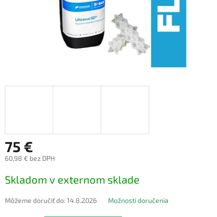
75 €
60,98 € bez DPH
Jednotková
Skladom v externom sklade
cena:
Môžeme doručiť do:
14.8.2026
Možnosti doručenia