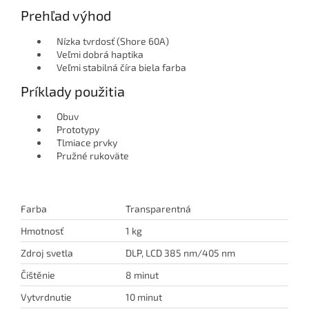
Prehľad výhod
Nízka tvrdosť (Shore 60A)
Veľmi dobrá haptika
Veľmi stabilná číra biela farba
Príklady použitia
Obuv
Prototypy
Tlmiace prvky
Pružné rukoväte
Farba
Transparentná
Hmotnosť
1 kg
Zdroj svetla
DLP, LCD 385 nm/405 nm
Čištěnie
8 minut
Vytvrdnutie
10 minut