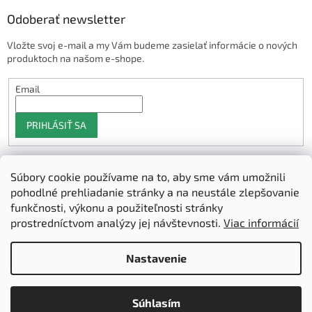
Odoberať newsletter
Vložte svoj e-mail a my Vám budeme zasielať informácie o nových
produktoch na našom e-shope.
Email
PRIHLÁSIŤ SA
Súbory cookie používame na to, aby sme vám umožnili
Shoptet.sk
pohodlné prehliadanie stránky a na neustále zlepšovanie
funkčnosti, výkonu a použiteľnosti stránky
prostredníctvom analýzy jej návštevnosti.
Viac informácií
Vytvoril Shoptet
Nastavenie
Copyright 2026
3D Manufaktura s.r.o.
. Všetky práva vyhradené.
Súhlasím
Upraviť nastavenie cookies