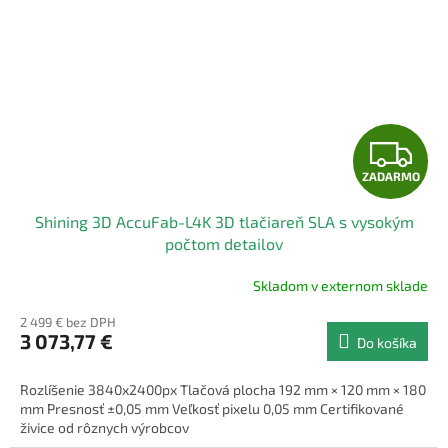
Z
ZADARMO
A
Shining 3D AccuFab-L4K 3D tlačiareň SLA s vysokým
D
počtom detailov
A
Skladom v externom sklade
R
2 499 € bez DPH
3 073,77 €
Do košíka
M
Rozlíšenie 3840x2400px Tlačová plocha 192 mm × 120 mm × 180
O
mm Presnosť ±0,05 mm Veľkosť pixelu 0,05 mm Certifikované
živice od rôznych výrobcov