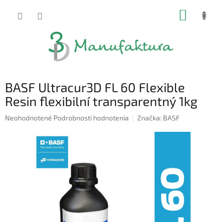
Prejsť
NÁKUP
na
obsah
KOŠÍK
BASF Ultracur3D FL 60 Flexible
Resin flexibilní transparentný 1kg
Priemerné
Neohodnotené
Podrobnosti hodnotenia
Značka:
BASF
hodnotenie
produktu
je
0,0
z
5
hviezdičiek.