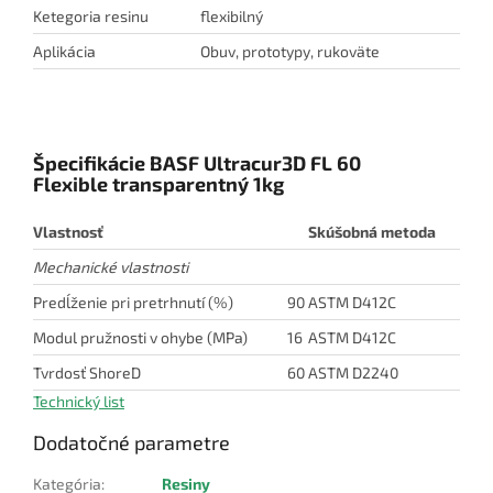
Ketegoria resinu
flexibilný
Aplikácia
Obuv, prototypy, rukoväte
Špecifikácie BASF Ultracur3D FL 60
Flexible transparentný 1kg
Vlastnosť
Skúšobná metoda
Mechanické vlastnosti
Predĺženie pri pretrhnutí (%)
90
ASTM D412C
Modul pružnosti v ohybe (MPa)
16
ASTM D412C
Tvrdosť ShoreD
60
ASTM D2240
Technický list
Dodatočné parametre
Kategória
:
Resiny