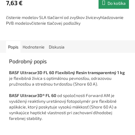
7,63 €
Do košíka
čistenie modelov SLA tlačiarní od zvyškov živicevyhladzovanie
PVB modelovčistenie tlačovej podložky
Popis
Hodnotenie
Diskusia
Podrobný popis
BASF Ultracur3D FL 60 Flexibilný Resin transparentný 1 kg
je flexibilná živica s optimálnou pevnosťou, odrazovou
pružnosťou a strednou tvrdosťou (Shore 60 A).
BASF Ultracur3D® FL 60
od spoločnosti Forward AM je
vyvážený reaktívny uretánový fotopolymér pre flexibilné
aplikácie, ktorý poskytuje vysokú mäkkosť (Shore 60 A) a
vynikajúce haptické vlastnosti pri zachovaní dlhodobej
farebnej stability.