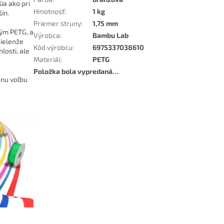
ia ako pri
Hmotnosť
:
1 kg
in.
Priemer struny
:
1,75 mm
ným PETG, a
Výrobca
:
Bambu Lab
nielenže
Kód výrobcu
:
6975337038610
losti, ale
Materiál
:
PETG
Položka bola vypredaná…
lnu voľbu
a