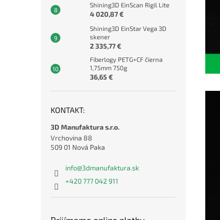
Shining3D EinScan Rigil Lite
4 020,87 €
Shining3D EinStar Vega 3D
skener
2 335,77 €
Fiberlogy PETG+CF čierna
1,75mm 750g
36,65 €
KONTAKT:
3D Manufaktura s.r.o.
Vrchovina 88
509 01 Nová Paka
info
@
3dmanufaktura.sk
+420 777 042 911