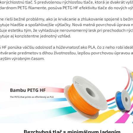
korýchlostnú tlač. S predvolenou rýchlosťou tlače, ktorá je dvakrát vyšš
dardnom PETG filamente, posúva PETG HF efektivitu tlače do nových výš
ne rieši bežné problémy, ako je krvácanie a zhlukovanie spojené s bež
ytuje hladšie a spoľahlivejšie výtlačky. Nová matná povrchová úprava 
šuje estetiku tým, že vyhladzuje nerovnomerný lesk pri prechodoch rých
ytuje aj konzistentne jednotný vzhľad.
 HF ponúka väčšiu odolnosť a húževnatosť ako PLA, čo z neho robí ideá
ytváranie predmetov s dlhou životnosťou, lepšou povrchovou úpravou 
lejším výrobným časom.
Bezchybná tlač s minimálnym ladením