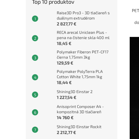
Top 10 produktov
PET
Raise3D Pro3 - 3D tlačiareň s
duálnym extrudérom
do
2 827,77 €
RECA arecal Uniclean Plus -
pena na čistenie skla 400 ml
18,45 €
Polymaker Fiberon PET-CF17
čierna 1,75mm 3kg
129,59 €
Polymaker PolyTerra PLA
Cotton White 1,75mm 1kg
18,44 €
Shining3D Einstar 2
1 227,54 €
Anisoprint Composer A4 -
kompozitná 3D tlačiareň
14 760 €
Shining3D Einstar Rockit
2 212,77 €