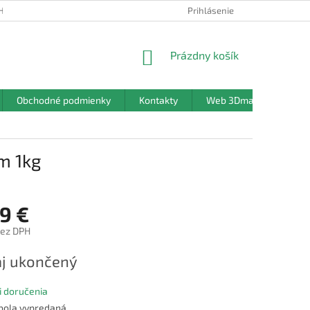
HRANY OSOBNÝCH ÚDAJOV
Prihlásenie
NÁKUPNÝ
Prázdny košík
KOŠÍK
Obchodné podmienky
Kontakty
Web 3Dmanufaktura.sk
m 1kg
9 €
bez DPH
ová
j ukončený
 doručenia
 bola vypredaná…