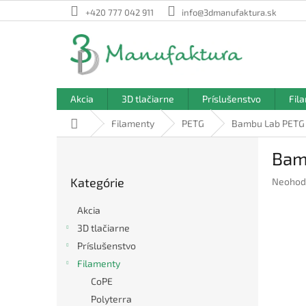
Prejsť
+420 777 042 911
info@3dmanufaktura.sk
na
obsah
Akcia
3D tlačiarne
Príslušenstvo
Fil
Domov
Filamenty
PETG
Bambu Lab PETG 
B
Bam
o
Preskočiť
č
Kategórie
Prieme
Neohod
kategórie
n
hodnote
ý
produkt
Akcia
p
je
3D tlačiarne
a
0,0
Príslušenstvo
z
n
5
e
Filamenty
hviezdič
l
CoPE
Polyterra