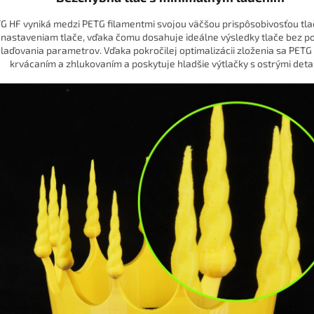
G HF vyniká medzi PETG filamentmi svojou väčšou prispôsobivosťou tl
nastaveniam tlače, vďaka čomu dosahuje ideálne výsledky tlače bez p
laďovania parametrov. Vďaka pokročilej optimalizácii zloženia sa PETG 
krvácaním a zhlukovaním a poskytuje hladšie výtlačky s ostrými detai