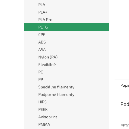
PLA
PLA+
PLA Pro
PETG
CPE
ABS
ASA
Nylon (PA)
Flexibilné
PC
PP
Popi
Špeciálne filamenty
Podporné filamenty
HIPS
Pod
PEEK
Anisoprint
PMMA
PETG