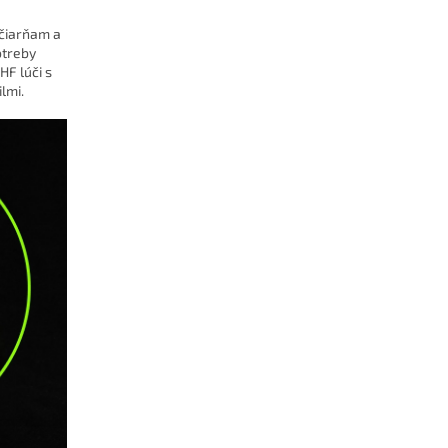
ačiarňam a
otreby
HF lúči s
lmi.