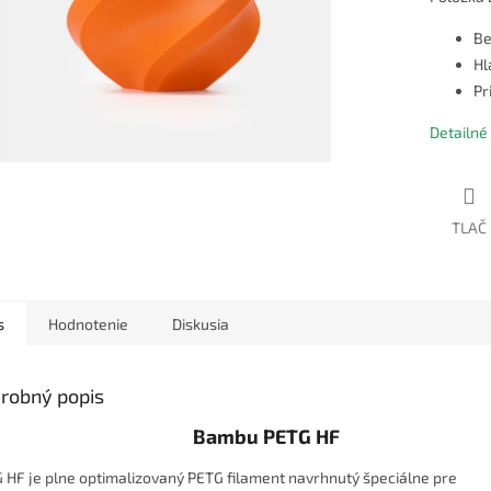
Be
Hl
Pr
Detailné
TLAČ
s
Hodnotenie
Diskusia
robný popis
Bambu PETG HF
 HF je plne optimalizovaný PETG filament navrhnutý špeciálne pre