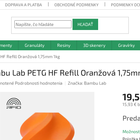
DOPRAVA A PLATBA
OBCHODNÉ PODMIENKY
PODMIENKY OC
HĽADAŤ
amenty
Granuláty
Resiny
3D skenery
Gravírky
HF Refill Oranžová 1,75mm 1kg
bu Lab PETG HF Refill Oranžová 1,75m
rné
notené
Podrobnosti hodnotenia
Značka:
Bambu Lab
nie
19,5
u
15,93 € 
Jednotk
Preda
cena:
iek.
Možnosti
Položka