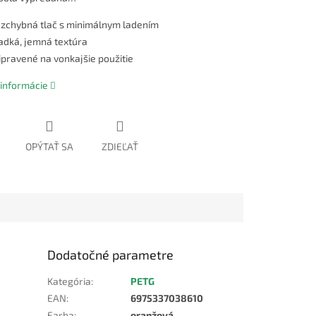
zchybná tlač s minimálnym ladením
adká, jemná textúra
ipravené na vonkajšie použitie
 informácie
OPÝTAŤ SA
ZDIEĽAŤ
Dodatočné parametre
Kategória
:
PETG
EAN
:
6975337038610
Farba
:
oranžová