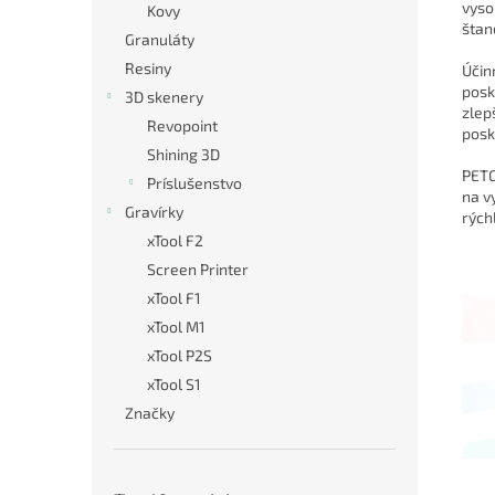
vyso
Kovy
štan
Granuláty
Resiny
Účin
posk
3D skenery
zlep
Revopoint
posk
Shining 3D
PETG
Príslušenstvo
na v
Gravírky
rých
xTool F2
Screen Printer
xTool F1
xTool M1
xTool P2S
xTool S1
Značky