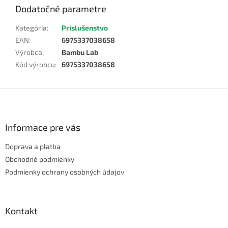
Dodatočné parametre
Kategória
:
Príslušenstvo
EAN
:
6975337038658
Výrobca
:
Bambu Lab
Kód výrobcu
:
6975337038658
Z
á
p
ä
Informace pre vás
t
Doprava a platba
i
e
Obchodné podmienky
Podmienky ochrany osobných údajov
Kontakt