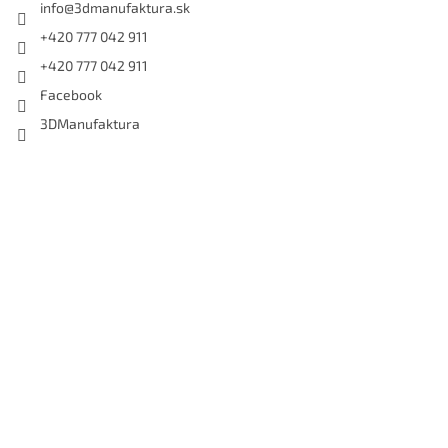
info
@
3dmanufaktura.sk
+420 777 042 911
+420 777 042 911
Facebook
3DManufaktura