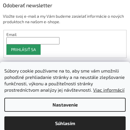
Odoberať newsletter
Vložte svoj e-mail a my Vám budeme zasielať informácie o nových
produktoch na našom e-shope.
Email
PRIHLÁSIŤ SA
Súbory cookie používame na to, aby sme vám umožnili
Shoptet.sk
pohodlné prehliadanie stránky a na neustále zlepšovanie
funkčnosti, výkonu a použiteľnosti stránky
prostredníctvom analýzy jej návštevnosti.
Viac informácií
Vytvoril Shoptet
Nastavenie
Copyright 2026
3D Manufaktura s.r.o.
. Všetky práva vyhradené.
Súhlasím
Upraviť nastavenie cookies