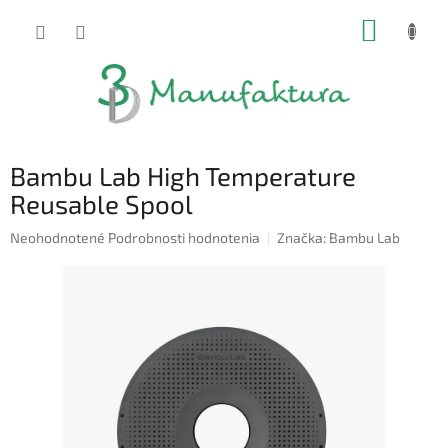
Prejsť
NÁKUP
na
obsah
KOŠÍK
Bambu Lab High Temperature
Reusable Spool
Priemerné
Neohodnotené
Podrobnosti hodnotenia
Značka:
Bambu Lab
hodnotenie
produktu
je
0,0
z
5
hviezdičiek.