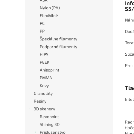
Inf
Nylon (PA)
S5/
Flexibilné
Náhr
PC
PP
Dodá
Špeciálne filamenty
Tera
Podporné filamenty
Súča
HIPS
PEEK
Pre:
Anisoprint
PMMA
Kovy
Tla
Granuláty
Inte
Resiny
3D skenery
Revopoint
Rad 
Shining 3D
tlač
Príslušenstvo
ktor