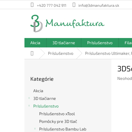
Prejsť
+420 777 042 911
info@3dmanufaktura.sk
na
obsah
Akcia
3D tlačiarne
Príslušenstvo
Fil
Domov
Príslušenstvo
Príslušenstvo Ultimaker,
B
3DS
o
Preskočiť
č
Kategórie
Prieme
Neohod
kategórie
n
hodnote
ý
produkt
Akcia
p
je
3D tlačiarne
a
0,0
Príslušenstvo
z
n
5
e
Príslušenstvo xTool
hviezdič
l
Pomôcky pre 3D tlač
Príslušenstvo Bambu Lab