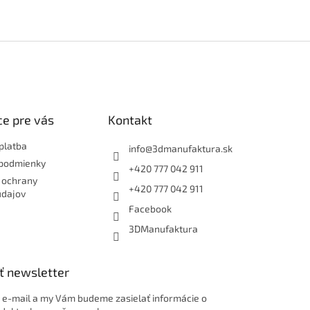
e pre vás
Kontakt
platba
info
@
3dmanufaktura.sk
podmienky
+420 777 042 911
 ochrany
+420 777 042 911
údajov
Facebook
3DManufaktura
ť newsletter
j e-mail a my Vám budeme zasielať informácie o