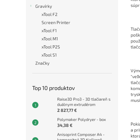
súpr
Gravírky
xTool F2
Screen Printer
Tlač
xTool F1
pošk
xTool M1
použ
tlač
xTool P2S
xTool S1
Značky
Výme
"veľ
tlač
Top 10 produktov
komu
trys
Raise3D Pro3 - 3D tlačiareň s
musí
duálnym extrudérom
2 827,77 €
Polymaker Polydryer - box
Poki
34,38 €
a pr
Anisoprint Composer A4 -
ktor
kompozitná 3D tlačiareň