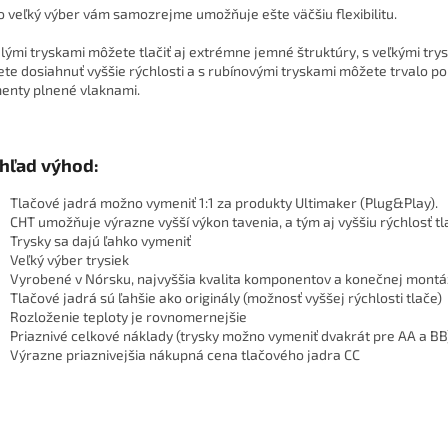
o veľký výber vám samozrejme umožňuje ešte väčšiu flexibilitu.
lými tryskami môžete tlačiť aj extrémne jemné štruktúry, s veľkými try
te dosiahnuť vyššie rýchlosti a s rubínovými tryskami môžete trvalo po
menty plnené vlaknami.
hľad výhod:
Tlačové jadrá možno vymeniť 1:1 za produkty Ultimaker (Plug&Play).
CHT umožňuje výrazne vyšší výkon tavenia, a tým aj vyššiu rýchlosť tl
Trysky sa dajú ľahko vymeniť
Veľký výber trysiek
Vyrobené v Nórsku, najvyššia kvalita komponentov a konečnej mont
Tlačové jadrá sú ľahšie ako originály (možnosť vyššej rýchlosti tlače)
Rozloženie teploty je rovnomernejšie
Priaznivé celkové náklady (trysky možno vymeniť dvakrát pre AA a BB
Výrazne priaznivejšia nákupná cena tlačového jadra CC