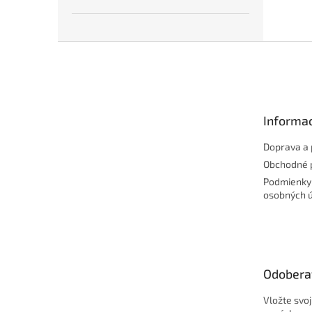
Z
á
p
ä
t
Informac
i
e
Doprava a 
Obchodné 
Podmienky
osobných 
Odobera
Vložte svo