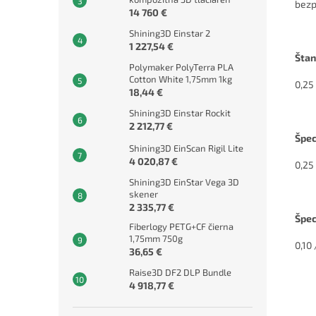
bezp
14 760 €
Shining3D Einstar 2
1 227,54 €
Štan
Polymaker PolyTerra PLA
Cotton White 1,75mm 1kg
0,25
18,44 €
Shining3D Einstar Rockit
2 212,77 €
Špec
Shining3D EinScan Rigil Lite
4 020,87 €
0,25
Shining3D EinStar Vega 3D
skener
2 335,77 €
Špec
Fiberlogy PETG+CF čierna
1,75mm 750g
0,10 
36,65 €
Raise3D DF2 DLP Bundle
4 918,77 €