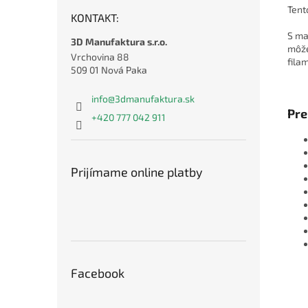
Tent
KONTAKT:
S ma
3D Manufaktura s.r.o.
môže
Vrchovina 88
fila
509 01 Nová Paka
info
@
3dmanufaktura.sk
Pre
+420 777 042 911
Prijímame online platby
Facebook