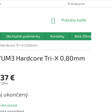
HRANY OSOBNÝCH ÚDAJOV
Prihlásenie
NÁKUPNÝ
Prázdny košík
KOŠÍK
Obchodné podmienky
Kontakty
Web 3Dmanufaktura.sk
 Hardcore Tri-X 0,80mm
3/UM3 Hardcore Tri-X 0,80mm
,37 €
z DPH
ová
j ukončený
 doručenia
 bola vypredaná…