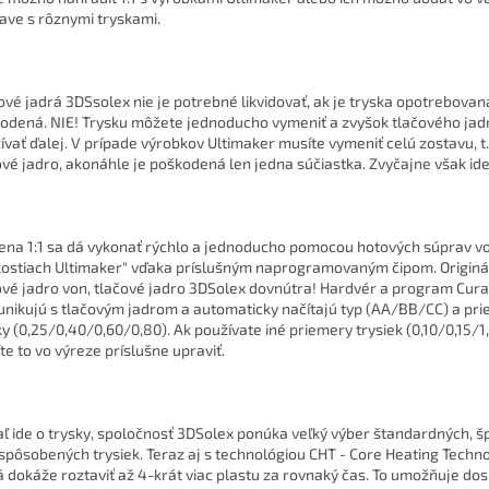
ave s rôznymi tryskami.
ové jadrá 3DSsolex nie je potrebné likvidovať, ak je tryska opotrebovan
odená. NIE! Trysku môžete jednoducho vymeniť a zvyšok tlačového jad
ívať ďalej. V prípade výrobkov Ultimaker musíte vymeniť celú zostavu, t. 
ové jadro, akonáhle je poškodená len jedna súčiastka. Zvyčajne však ide
na 1:1 sa dá vykonať rýchlo a jednoducho pomocou hotových súprav v
kostiach Ultimaker" vďaka príslušným naprogramovaným čipom. Originá
ové jadro von, tlačové jadro 3DSolex dovnútra! Hardvér a program Cura
nikujú s tlačovým jadrom a automaticky načítajú typ (AA/BB/CC) a pr
ky (0,25/0,40/0,60/0,80). Ak používate iné priemery trysiek (0,10/0,15/1
te to vo výreze príslušne upraviť.
aľ ide o trysky, spoločnosť 3DSolex ponúka veľký výber štandardných, š
ispôsobených trysiek. Teraz aj s technológiou CHT - Core Heating Techno
á dokáže roztaviť až 4-krát viac plastu za rovnaký čas. To umožňuje do