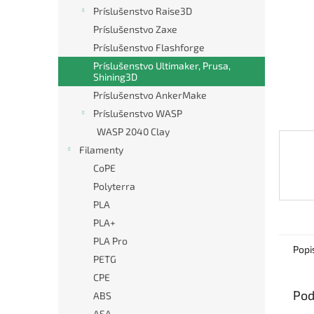
Príslušenstvo Raise3D
Príslušenstvo Zaxe
Príslušenstvo Flashforge
Príslušenstvo Ultimaker, Prusa,
Shining3D
Príslušenstvo AnkerMake
Príslušenstvo WASP
WASP 2040 Clay
Filamenty
CoPE
Polyterra
PLA
PLA+
PLA Pro
Popi
PETG
CPE
Pod
ABS
ASA