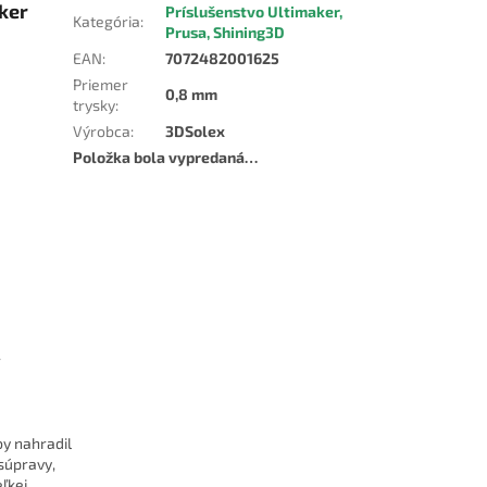
ker
Príslušenstvo Ultimaker,
Kategória
:
Prusa, Shining3D
EAN
:
7072482001625
Priemer
0,8 mm
trysky
:
Výrobca
:
3DSolex
Položka bola vypredaná…
r
by nahradil
 súpravy,
eľkej