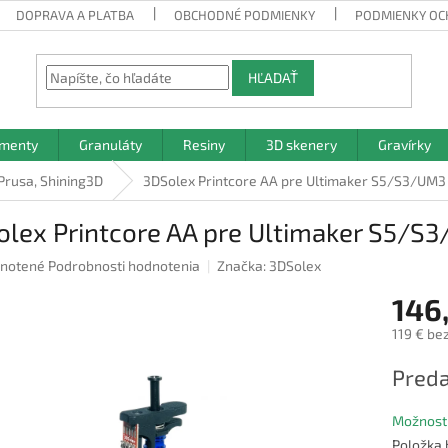
DOPRAVA A PLATBA
OBCHODNÉ PODMIENKY
PODMIENKY OC
HĽADAŤ
amenty
Granuláty
Resiny
3D skenery
Gravírky
 Prusa, Shining3D
3DSolex Printcore AA pre Ultimaker S5/S3/UM3
olex Printcore AA pre Ultimaker S5/S
rné
notené
Podrobnosti hodnotenia
Značka:
3DSolex
nie
146
u
119 € be
Jednotk
Preda
cena:
iek.
Možnosti
Položka