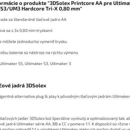
ormácie o produkte "3DSolex Printcore AA pre Ultima
S3/UM3 Hardcore Tri-X 0,80 mm"
ada za štandardné tlačové jadro AA
va sa s 3x 0,80 mm tryskami
z môžete jednoducho vymeniť trysku.
sťou balenia sú nástroje na rýchlu výmenu
 Ultimaker S5, Ultimaker S3, Ultimaker 3
čové jadrá 3DSolex
ligentná alternatíva plug & play k pôvodným tlačovým jadrám Ultimake
tlačových jadier 3DSolex bol špeciálne vyvinutý a optimalizovaný tak, a
ové jadrá Ultimaker série AA, BB a CC v pomere 1:1. K dispozícii sú rôzne
é možno nahradiť 1:1 s výrobkami Ultimaker alebo ich možno dodať vo v