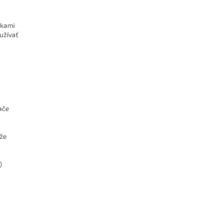
skami
užívať
ače
áže
)