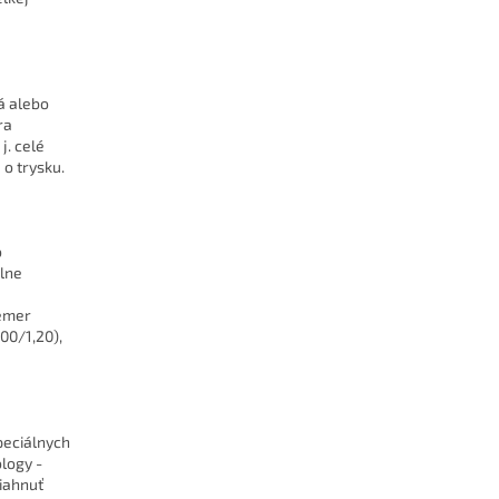
á alebo
ra
j. celé
 o trysku.
o
lne
iemer
,00/1,20),
peciálnych
logy -
siahnuť