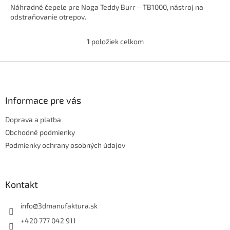
Náhradné čepele pre Noga Teddy Burr – TB1000, nástroj na
odstraňovanie otrepov.
1
položiek celkom
O
v
l
Z
á
á
d
p
a
ä
Informace pre vás
c
t
i
Doprava a platba
i
e
p
e
Obchodné podmienky
r
Podmienky ochrany osobných údajov
v
k
y
v
Kontakt
ý
p
info
@
3dmanufaktura.sk
i
s
+420 777 042 911