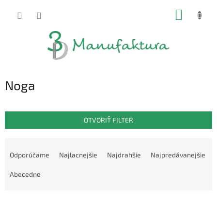
Prejsť
NÁKUP
na
obsah
KOŠÍK
Noga
OTVORIŤ FILTER
R
a
Odporúčame
Najlacnejšie
Najdrahšie
Najpredávanejšie
d
e
Abecedne
n
i
V
e
ý