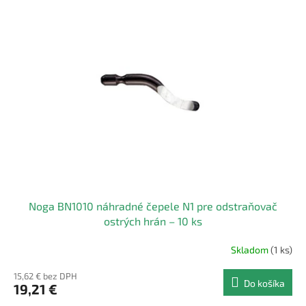
p
p
r
i
o
s
d
p
u
r
k
o
t
d
o
u
v
k
t
o
v
Noga BN1010 náhradné čepele N1 pre odstraňovač
ostrých hrán – 10 ks
Skladom
(1 ks)
15,62 € bez DPH
Do košíka
19,21 €