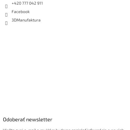
u
+420 777 042 911
Facebook
3DManufaktura
Odoberať newsletter