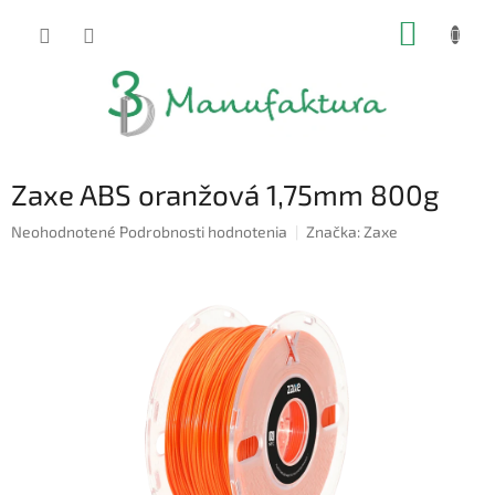
Prejsť
NÁKUP
na
obsah
KOŠÍK
Zaxe ABS oranžová 1,75mm 800g
Priemerné
Neohodnotené
Podrobnosti hodnotenia
Značka:
Zaxe
hodnotenie
produktu
je
0,0
z
5
hviezdičiek.