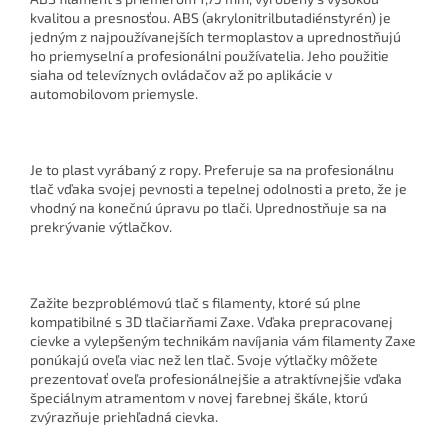
kvalitou a presnosťou. ABS (akrylonitrilbutadiénstyrén) je
jedným z najpoužívanejších termoplastov a uprednostňujú
ho priemyselní a profesionálni používatelia. Jeho použitie
siaha od televíznych ovládačov až po aplikácie v
automobilovom priemysle.
Je to plast vyrábaný z ropy. Preferuje sa na profesionálnu
tlač vďaka svojej pevnosti a tepelnej odolnosti a preto, že je
vhodný na konečnú úpravu po tlači. Uprednostňuje sa na
prekrývanie výtlačkov.
Zažite bezproblémovú tlač s filamenty, ktoré sú plne
kompatibilné s 3D tlačiarňami Zaxe. Vďaka prepracovanej
cievke a vylepšeným technikám navíjania vám filamenty Zaxe
ponúkajú oveľa viac než len tlač. Svoje výtlačky môžete
prezentovať oveľa profesionálnejšie a atraktívnejšie vďaka
špeciálnym atramentom v novej farebnej škále, ktorú
zvýrazňuje priehľadná cievka.