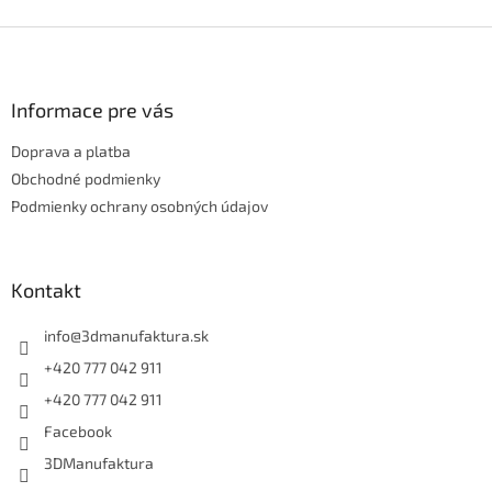
Z
á
p
ä
Informace pre vás
t
Doprava a platba
i
e
Obchodné podmienky
Podmienky ochrany osobných údajov
Kontakt
info
@
3dmanufaktura.sk
+420 777 042 911
+420 777 042 911
Facebook
3DManufaktura