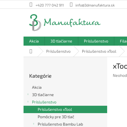
Prejsť
+420 777 042 911
info@3dmanufaktura.sk
na
obsah
Akcia
3D tlačiarne
Príslušenstvo
Fil
Domov
Príslušenstvo
Príslušenstvo xTool
B
xToo
o
Preskočiť
č
Kategórie
Prieme
Neohod
kategórie
n
hodnote
ý
produkt
Akcia
p
je
3D tlačiarne
a
0,0
Príslušenstvo
z
n
5
e
Príslušenstvo xTool
hviezdič
l
Pomôcky pre 3D tlač
Príslušenstvo Bambu Lab