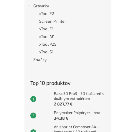
Gravírky
xTool F2
Screen Printer
xTool F1
xTool M1
xTool P2S
xTool S1
Značky
Top 10 produktov
Raise3D Pro3 - 3D tlačiareň s
duálnym extrudérom
2 827,77 €
Polymaker Polydryer - box
34,38 €
Anisoprint Composer A4 -
kompozitná 3D tlačiareň