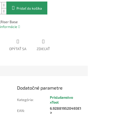
Pridať do košíka
_Riser Base
 informácie
OPÝTAŤ SA
ZDIEĽAŤ
Dodatočné parametre
Príslušenstvo
Kategória
:
xTool
6.928819520493E1
EAN
:
2