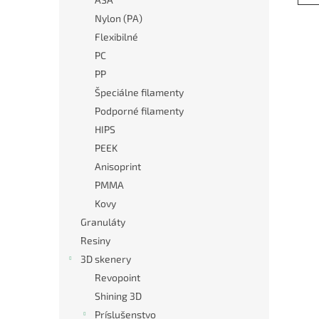
Nylon (PA)
Flexibilné
PC
PP
Špeciálne filamenty
Podporné filamenty
HIPS
PEEK
Anisoprint
PMMA
Kovy
Granuláty
Resiny
3D skenery
Revopoint
Shining 3D
Príslušenstvo