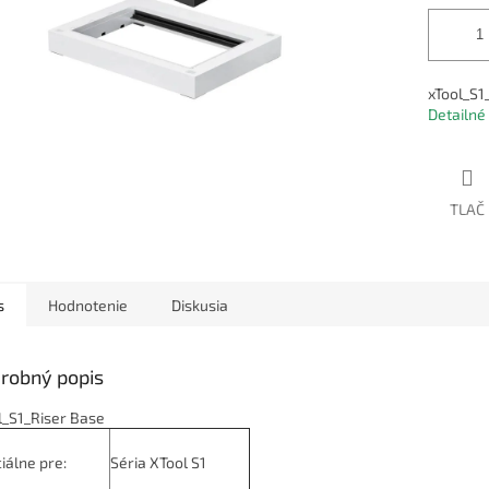
xTool_S1
Detailné
TLAČ
s
Hodnotenie
Diskusia
robný popis
l_S1_Riser Base
iálne pre:
Séria XTool S1