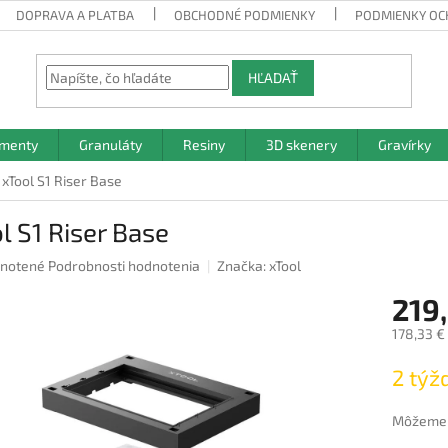
DOPRAVA A PLATBA
OBCHODNÉ PODMIENKY
PODMIENKY OC
HĽADAŤ
amenty
Granuláty
Resiny
3D skenery
Gravírky
xTool S1 Riser Base
l S1 Riser Base
rné
notené
Podrobnosti hodnotenia
Značka:
xTool
nie
219
u
178,33 €
Jednotk
2 týž
cena:
iek.
Môžeme d