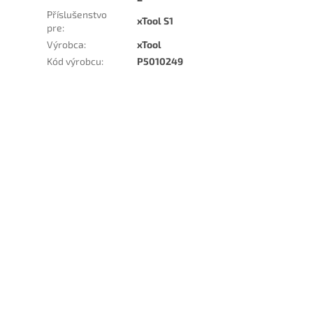
Příslušenstvo
xTool S1
pre
:
Výrobca
:
xTool
Kód výrobcu
:
P5010249