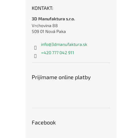
KONTAKT:
3D Manufaktura s.r.o.
Vrchovina 88
509 01 Nová Paka
info
@
3dmanufaktura.sk
+420 777 042 911
Prijímame online platby
Facebook