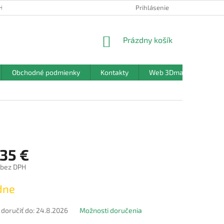
HRANY OSOBNÝCH ÚDAJOV
Prihlásenie
NÁKUPNÝ
Prázdny košík
KOŠÍK
Obchodné podmienky
Kontakty
Web 3Dmanufaktura.sk
,35 €
 bez DPH
ová
dne
oručiť do:
24.8.2026
Možnosti doručenia