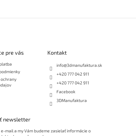
e pre vás
Kontakt
platba
info
@
3dmanufaktura.sk
podmienky
+420 777 042 911
 ochrany
+420 777 042 911
údajov
Facebook
3DManufaktura
ť newsletter
j e-mail a my Vám budeme zasielať informácie o