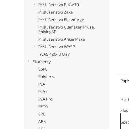
Príslušenstvo Raise3D
Príslušenstvo Zaxe
Príslušenstvo Flashforge
Príslušenstvo Ultimaker, Prusa,
Shining3D
Príslušenstvo AnkerMake
Príslušenstvo WASP
WASP 2040 Clay
Filamenty
CoPE
Polyterra
Popi
PLA
PLA+
Pod
PLA Pro
PETG
xToo
CPE
ABS
Špec
ASA