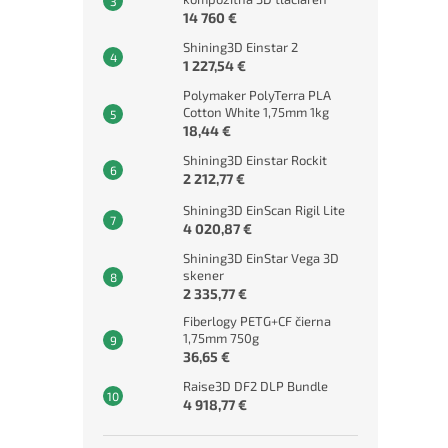
14 760 €
Shining3D Einstar 2
1 227,54 €
Polymaker PolyTerra PLA
Cotton White 1,75mm 1kg
18,44 €
Shining3D Einstar Rockit
2 212,77 €
Shining3D EinScan Rigil Lite
4 020,87 €
Shining3D EinStar Vega 3D
skener
2 335,77 €
Fiberlogy PETG+CF čierna
1,75mm 750g
36,65 €
Raise3D DF2 DLP Bundle
4 918,77 €