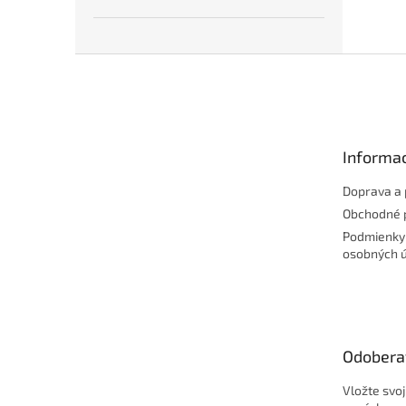
Z
á
p
ä
t
Informac
i
e
Doprava a 
Obchodné 
Podmienky
osobných 
Odobera
Vložte svo