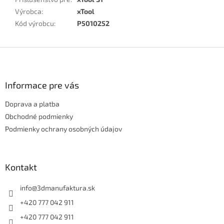
Výrobca
:
xTool
Kód výrobcu
:
P5010252
Z
á
p
ä
Informace pre vás
t
Doprava a platba
i
e
Obchodné podmienky
Podmienky ochrany osobných údajov
Kontakt
info
@
3dmanufaktura.sk
+420 777 042 911
+420 777 042 911