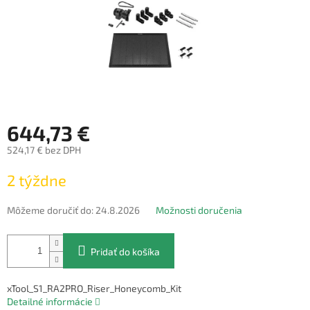
644,73 €
524,17 € bez DPH
Jednotková
2 týždne
cena:
Môžeme doručiť do:
24.8.2026
Možnosti doručenia
Pridať do košíka
xTool_S1_RA2PRO_Riser_Honeycomb_Kit
Detailné informácie