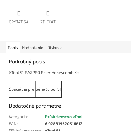
OPÝTAŤ SA
ZDIEĽAŤ
Popis
Hodnotenie
Diskusia
Podrobný popis
XTool S1 RA2PRO Riser Honeycomb Kit
Špeciálne pre:
Séria XTool S1
Dodatočné parametre
Kategória
:
Príslušenstvo xTool
EAN
:
6.928819520516E12
Příslušenstvo pre
:
xTool S1