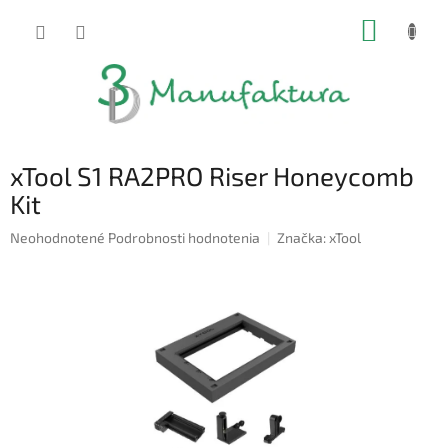
Prejsť
NÁKUP
na
obsah
KOŠÍK
xTool S1 RA2PRO Riser Honeycomb
Kit
Priemerné
Neohodnotené
Podrobnosti hodnotenia
Značka:
xTool
hodnotenie
produktu
je
0,0
z
5
hviezdičiek.