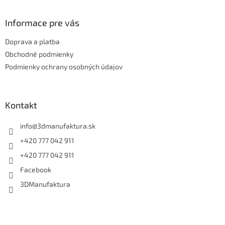
á
p
ä
Informace pre vás
t
Doprava a platba
i
e
Obchodné podmienky
Podmienky ochrany osobných údajov
Kontakt
info
@
3dmanufaktura.sk
+420 777 042 911
+420 777 042 911
Facebook
3DManufaktura