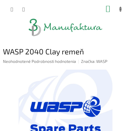
Prejsť
NÁKUP
na
obsah
KOŠÍK
WASP 2040 Clay remeň
Priemerné
Neohodnotené
Podrobnosti hodnotenia
Značka:
WASP
hodnotenie
produktu
je
0,0
z
5
hviezdičiek.