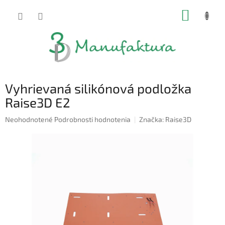
Prejsť
NÁKUP
na
obsah
KOŠÍK
Vyhrievaná silikónová podložka
Raise3D E2
Priemerné
Neohodnotené
Podrobnosti hodnotenia
Značka:
Raise3D
hodnotenie
produktu
je
0,0
z
5
hviezdičiek.