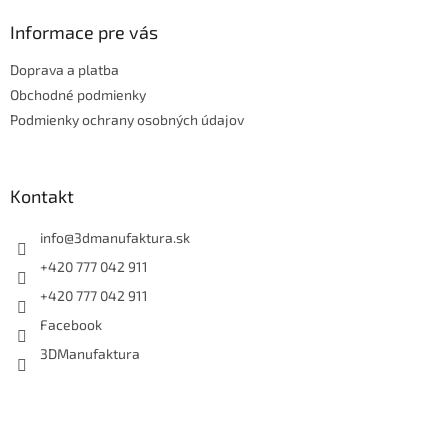
p
ä
Informace pre vás
t
Doprava a platba
i
e
Obchodné podmienky
Podmienky ochrany osobných údajov
Kontakt
info
@
3dmanufaktura.sk
+420 777 042 911
+420 777 042 911
Facebook
3DManufaktura