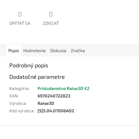
OPÝTAŤ SA
ZDIEĽAŤ
Popis
Hodnotenie
Diskusia
Značka
Podrobný popis
Dodatočné parametre
Kategória
:
Príslušenstvo Raise3D E2
EAN
:
6970240722823
Výrobca
:
Raise3D
Kód výrobca
:
[S]5.04.07006A02
Z
á