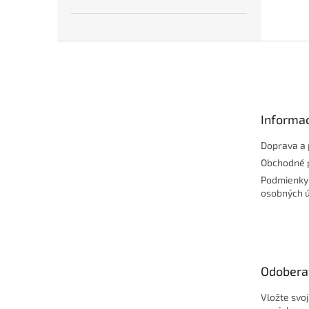
Z
á
p
ä
t
Informac
i
e
Doprava a 
Obchodné 
Podmienky
osobných 
Odobera
Vložte svo