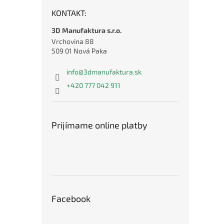
KONTAKT:
3D Manufaktura s.r.o.
Vrchovina 88
509 01 Nová Paka
info
@
3dmanufaktura.sk
+420 777 042 911
Prijímame online platby
Facebook