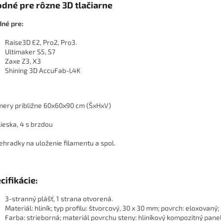
dné pre rôzne 3D tlačiarne
né pre:
Raise3D E2, Pro2, Pro3.
Ultimaker S5, S7
Zaxe Z3, X3
Shining 3D AccuFab-L4K
ery približne 60x60x90 cm (ŠxHxV)
lieska, 4 s brzdou
iehradky na uloženie filamentu a spol.
cifikácie:
3-stranný plášť, 1 strana otvorená.
Materiál: hliník; typ profilu: štvorcový, 30 x 30 mm; povrch: eloxovaný;
Farba: strieborná; materiál povrchu steny: hliníkový kompozitný panel