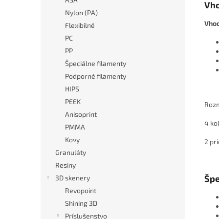
Vho
Nylon (PA)
Vhod
Flexibilné
PC
PP
Špeciálne filamenty
Podporné filamenty
HIPS
PEEK
Rozm
Anisoprint
4 ko
PMMA
Kovy
2 pr
Granuláty
Resiny
Špe
3D skenery
Revopoint
Shining 3D
Príslušenstvo