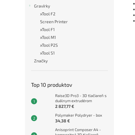
Gravírky
xTool F2
Screen Printer
xTool F1
xTool M1
xTool P2S
xTool S1
Značky
Top 10 produktov
Raise3D Pro3 - 3D tlačiareň s
duálnym extrudérom
2 827,77 €
Polymaker Polydryer - box
34,38 €
Anisoprint Composer A4 -
kompozitná 3D tlačiareň