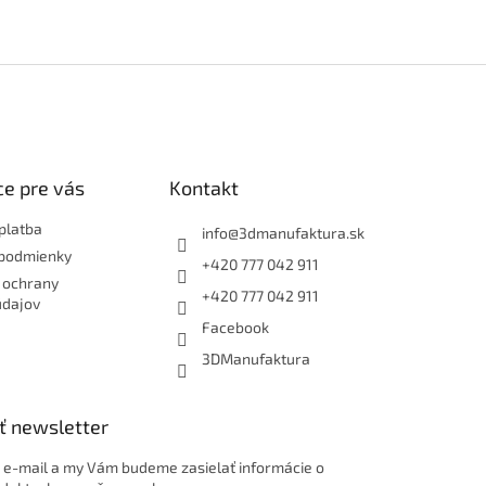
e pre vás
Kontakt
platba
info
@
3dmanufaktura.sk
podmienky
+420 777 042 911
 ochrany
+420 777 042 911
údajov
Facebook
3DManufaktura
ť newsletter
j e-mail a my Vám budeme zasielať informácie o