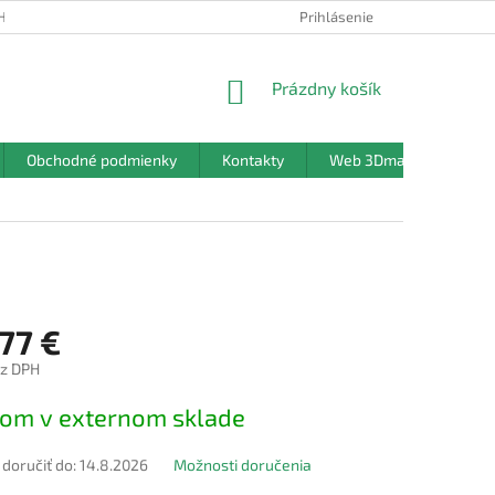
HRANY OSOBNÝCH ÚDAJOV
Prihlásenie
NÁKUPNÝ
Prázdny košík
KOŠÍK
Obchodné podmienky
Kontakty
Web 3Dmanufaktura.sk
77 €
ez DPH
ová
om v externom sklade
oručiť do:
14.8.2026
Možnosti doručenia