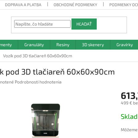
DOPRAVA A PLATBA
OBCHODNÉ PODMIENKY
PODMIENKY OC
HĽADAŤ
amenty
Granuláty
Resiny
3D skenery
Gravírky
Vozík pod 3D tlačiareň 60x60x90cm
ík pod 3D tlačiareň 60x60x90cm
rné
notené
Podrobnosti hodnotenia
nie
613,
u
499 € b
Jednotk
Sklad
cena:
iek.
Môžeme d