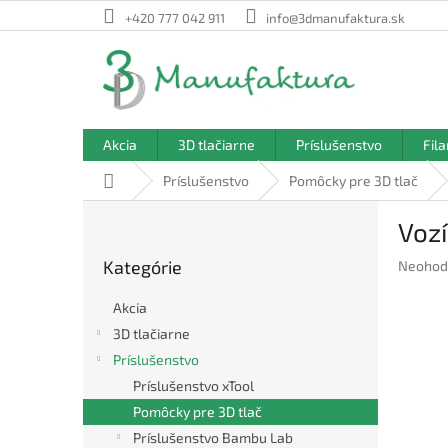
Prejsť
+420 777 042 911
info@3dmanufaktura.sk
na
obsah
Akcia
3D tlačiarne
Príslušenstvo
Fil
Domov
Príslušenstvo
Pomôcky pre 3D tlač
B
Voz
o
Preskočiť
č
Kategórie
Prieme
Neohod
kategórie
n
hodnote
ý
produkt
Akcia
p
je
3D tlačiarne
a
0,0
Príslušenstvo
z
n
5
e
Príslušenstvo xTool
hviezdič
l
Pomôcky pre 3D tlač
Príslušenstvo Bambu Lab