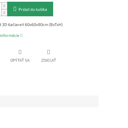
Pridať do košíka
d 3D tlačiareň 60x60x90cm (BxTxH)
 informácie
OPÝTAŤ SA
ZDIEĽAŤ