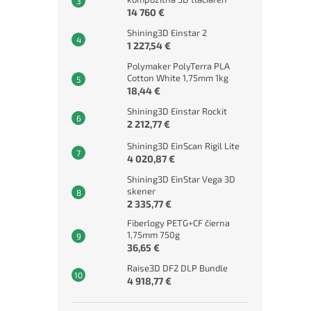
14 760 €
Shining3D Einstar 2
1 227,54 €
Polymaker PolyTerra PLA
Cotton White 1,75mm 1kg
18,44 €
Shining3D Einstar Rockit
2 212,77 €
Shining3D EinScan Rigil Lite
4 020,87 €
Shining3D EinStar Vega 3D
skener
2 335,77 €
Fiberlogy PETG+CF čierna
1,75mm 750g
36,65 €
Raise3D DF2 DLP Bundle
4 918,77 €