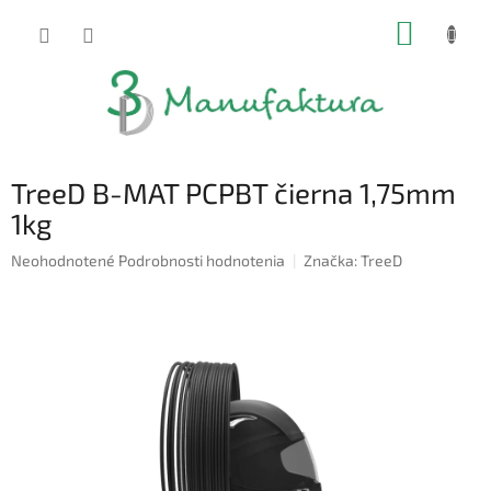
Prejsť
NÁKUP
na
obsah
KOŠÍK
TreeD B-MAT PCPBT čierna 1,75mm
1kg
Priemerné
Neohodnotené
Podrobnosti hodnotenia
Značka:
TreeD
hodnotenie
produktu
je
0,0
z
5
hviezdičiek.