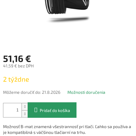
51,16 €
41,59 € bez DPH
Jednotková
2 týždne
cena:
Môžeme doručiť do:
21.8.2026
Možnosti doručenia
Pridať do košíka
Možnosť B-mat znamená všestrannosť pri tlači. Ľahko sa používa a
je kompatibilná s väčšinou tlačiarní na trhu.