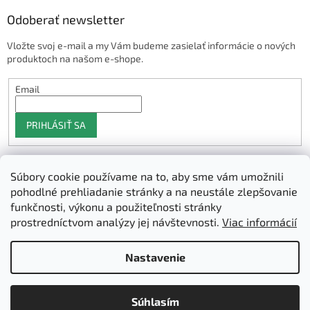
Odoberať newsletter
Vložte svoj e-mail a my Vám budeme zasielať informácie o nových
produktoch na našom e-shope.
Email
PRIHLÁSIŤ SA
Súbory cookie používame na to, aby sme vám umožnili
Shoptet.sk
pohodlné prehliadanie stránky a na neustále zlepšovanie
funkčnosti, výkonu a použiteľnosti stránky
prostredníctvom analýzy jej návštevnosti.
Viac informácií
Vytvoril Shoptet
Nastavenie
Copyright 2026
3D Manufaktura s.r.o.
. Všetky práva vyhradené.
Súhlasím
Upraviť nastavenie cookies