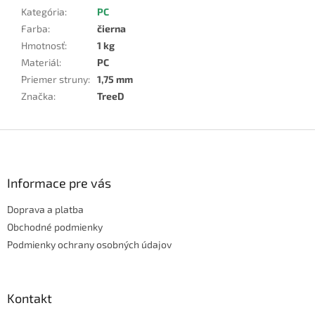
Kategória
:
PC
Farba
:
čierna
Hmotnosť
:
1 kg
Materiál
:
PC
Priemer struny
:
1,75 mm
Značka
:
TreeD
Z
á
p
ä
Informace pre vás
t
Doprava a platba
i
e
Obchodné podmienky
Podmienky ochrany osobných údajov
Kontakt