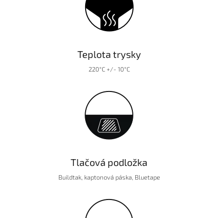
Teplota trysky
220°C +/- 10°C
Tlačová podložka
Buildtak, kaptonová páska, Bluetape