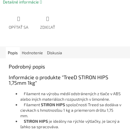
Detailné informácie
OPÝTAŤ SA
ZDIEĽAŤ
Popis
Hodnotenie
Diskusia
Podrobný popis
Informácie o produkte "TreeD STIRON HIPS
1,75mm 1kg"
Filament na výrobu médií odstránených z tlače v ABS
alebo iných materiáloch rozpustných v limonéne.
Filament
STIRON HIPS
spoločnosti Treed sa dodáva v
cievkach s hmotnosťou 1 kg a priemerom drôtu 1,75
mm.
STIRON HIPS
je ideálny na rýchle výtlačky, je lacný a
ľahko sa spracováva.