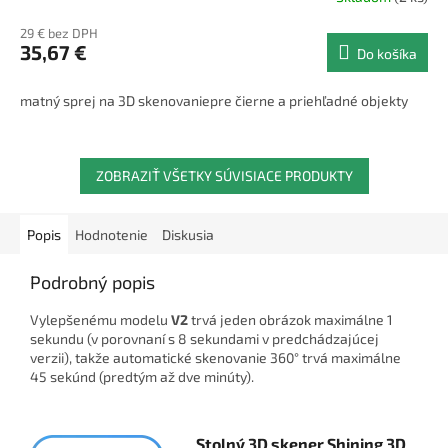
29 € bez DPH
35,67 €
Do košíka
matný sprej na 3D skenovaniepre čierne a priehľadné objekty
ZOBRAZIŤ VŠETKY SÚVISIACE PRODUKTY
Popis
Hodnotenie
Diskusia
Podrobný popis
Vylepšenému modelu
V2
trvá jeden obrázok maximálne 1
sekundu (v porovnaní s 8 sekundami v predchádzajúcej
verzii), takže automatické skenovanie 360° trvá maximálne
45 sekúnd (predtým až dve minúty).
Stolný 3D skener Shining 3D