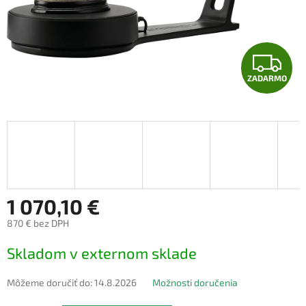
Z
ZADARMO
A
D
A
R
M
1 070,10 €
870 € bez DPH
O
Jednotková
Skladom v externom sklade
cena:
Môžeme doručiť do:
14.8.2026
Možnosti doručenia