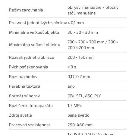
obrysy, manuálne / otočný
Režim zarovnania
stôl, manuálne
Presnosť jednotlivých snímkov
≤ 0,1 mm
Minimálna veľkosť objektu
30 × 30 × 30 mm
700 × 700 × 700 mm / 200 ×
Maximálna veľkosť objektu
200 × 200 mm
Rozsah jedného obrazu
200 × 150 mm
Rýchlosť skenovania
< 8 s
Rozstup bodov
0,17-0,2 mm
Farebná textúra
áno
Formát súborov
OBJ, STL, ASC, PLY
Rozlíšenie fotoaparátu
1,3 MPx
Zdroj svetla
biele svetlo
Pracovná vzdialenosť
290-480 mm
1× USB 2.0/3.0; Windows