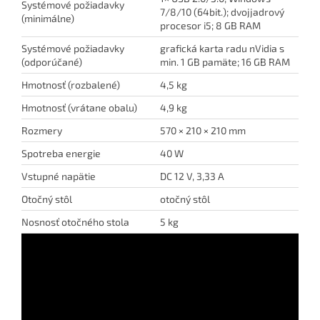
Systémové požiadavky
7/8/10 (64bit.); dvojjadrový
(minimálne)
procesor i5; 8 GB RAM
Systémové požiadavky
grafická karta radu nVidia s
(odporúčané)
min. 1 GB pamäte; 16 GB RAM
Hmotnosť (rozbalené)
4,5 kg
Hmotnosť (vrátane obalu)
4,9 kg
Rozmery
570 × 210 × 210 mm
Spotreba energie
40 W
Vstupné napätie
DC 12 V, 3,33 A
Otočný stôl
otočný stôl
Nosnosť otočného stola
5 kg