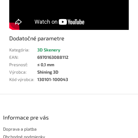
Dodatočné parametre
Kategória
:
3D Skenery
EAN
:
6970163088112
Presnosť
:
≤ 0,1 mm
Výrobca
:
Shining 3D
Kód výrobca
:
130101-100043
Z
á
p
ä
Informace pre vás
t
Doprava a platba
i
e
Obchodné podmienky