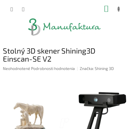
Prejsť
NÁKUP
na
obsah
KOŠÍK
Stolný 3D skener Shining3D
Einscan-SE V2
Priemerné
Neohodnotené
Podrobnosti hodnotenia
Značka:
Shining 3D
hodnotenie
produktu
je
0,0
z
5
hviezdičiek.