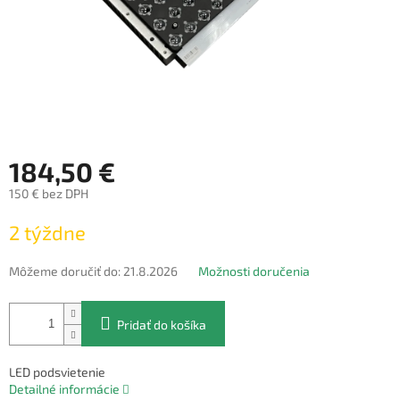
184,50 €
150 € bez DPH
Jednotková
2 týždne
cena:
Môžeme doručiť do:
21.8.2026
Možnosti doručenia
Pridať do košíka
LED podsvietenie
Detailné informácie