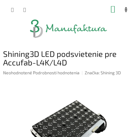
Prejsť
NÁKUP
na
obsah
KOŠÍK
Shining3D LED podsvietenie pre
Accufab-L4K/L4D
Priemerné
Neohodnotené
Podrobnosti hodnotenia
Značka:
Shining 3D
hodnotenie
produktu
je
0,0
z
5
hviezdičiek.