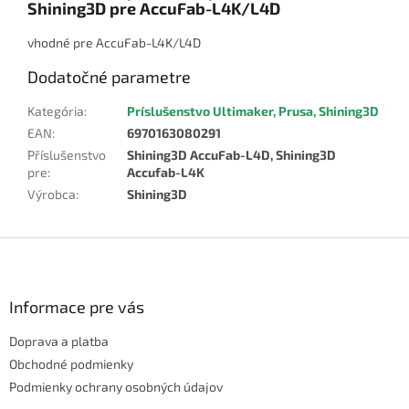
Shining3D pre AccuFab-L4K/L4D
vhodné pre AccuFab-L4K/L4D
Dodatočné parametre
Kategória
:
Príslušenstvo Ultimaker, Prusa, Shining3D
EAN
:
6970163080291
Příslušenstvo
Shining3D AccuFab-L4D, Shining3D
pre
:
Accufab-L4K
Výrobca
:
Shining3D
Z
á
p
ä
Informace pre vás
t
Doprava a platba
i
e
Obchodné podmienky
Podmienky ochrany osobných údajov