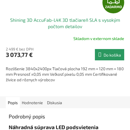
Z
ZADARMO
A
Shining 3D AccuFab-L4K 3D tlačiareň SLA s vysokým
D
počtom detailov
A
Skladom v externom sklade
R
2 499 € bez DPH
3 073,77 €
Do košíka
M
Rozlíšenie 3840x2400px Tlačová plocha 192 mm × 120 mm × 180
O
mm Presnosť ±0,05 mm Veľkosť pixelu 0,05 mm Certifikované
živice od rôznych výrobcov
Popis
Hodnotenie
Diskusia
Podrobný popis
Náhradná súprava LED podsvietenia