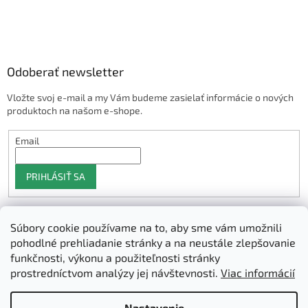
Odoberať newsletter
Vložte svoj e-mail a my Vám budeme zasielať informácie o nových
produktoch na našom e-shope.
Email
PRIHLÁSIŤ SA
Súbory cookie používame na to, aby sme vám umožnili
Shoptet.sk
pohodlné prehliadanie stránky a na neustále zlepšovanie
funkčnosti, výkonu a použiteľnosti stránky
prostredníctvom analýzy jej návštevnosti.
Viac informácií
Vytvoril Shoptet
Nastavenie