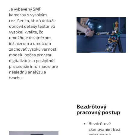
Je vybavený 5MP
kamerou s vysokým
rozlíšením, ktorá dokáže
obnoviť detaily textúr vo
vysokej kvalite, čo
umožňuje dizajnérom,
inžinierom a umelcom
zachovať vysokú vernosť
modelu počas procesu
digitalizácie a poskytnúť
presnejšie informácie pre
následnú analýzu a
tvorbu.
Bezdrôtový
pracovný postup
Bezdrôtové
skenovanie : Bez
pripojenia k