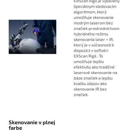
EinScan Rigil je vybavený
špeciálnym sledovacím
algoritmom, ktorý
umožňuje skenovanie
modrým laserom bez
značiek prostredníctvom
hybridného režimu
skenovania laser + IR,
ktorý je v súčasnosti k
dispozícii v softvéri
EXScan Rigil . To
umožňuje lepšiu
efektivitu ako tradičné
laserové skenovanie na
báze značiek a lepšiu
kvalitu údajov ako
skenovanie IR bez
značiek.
Skenovanie v plnej
farbe