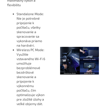
maximálny výkon a
flexibilitu
Standalone Mode:
Nie je potrebné
pripojenie k
počítaču, všetky
skenovanie a
spracovanie sa
vykonáva priamo
na hardvéri.
Wireless PC Mode:
Využitie
vstavaného Wi-Fi 6
umožňuje
bezproblémové
bezdrôtové
skenovanie a
pripojenie k
výkonnému
počítaču, čím
optimalizuje výkon
pre zložité úlohy a
veľké objemy dát.