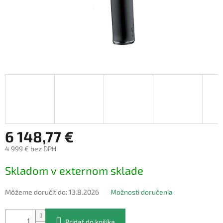
6 148,77 €
4 999 € bez DPH
Jednotková
Skladom v externom sklade
cena:
Môžeme doručiť do:
13.8.2026
Možnosti doručenia
Pridať do košíka