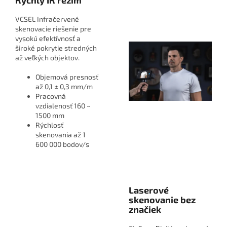
Rýchly IR režim
VCSEL Infračervené
skenovacie riešenie pre
vysokú efektívnosť a
široké pokrytie stredných
až veľkých objektov.
Objemová presnosť
až 0,1 ± 0,3 mm/m
Pracovná
vzdialenosť 160 ~
1500 mm
Rýchlosť
skenovania až 1
600 000 bodov/s
Laserové
skenovanie bez
značiek