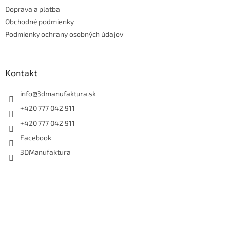
t
Doprava a platba
i
e
Obchodné podmienky
Podmienky ochrany osobných údajov
Kontakt
info
@
3dmanufaktura.sk
+420 777 042 911
+420 777 042 911
Facebook
3DManufaktura