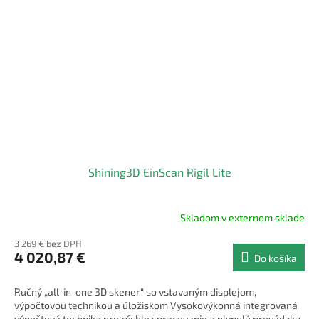
Shining3D EinScan Rigil Lite
Skladom v externom sklade
3 269 € bez DPH
4 020,87 €
Do košíka
Ručný „all-in-one 3D skener“ so vstavaným displejom,
výpočtovou technikou a úložiskom Vysokovýkonná integrovaná
výpočtová technika pre rýchle spracovanie a plynulú prevádzku