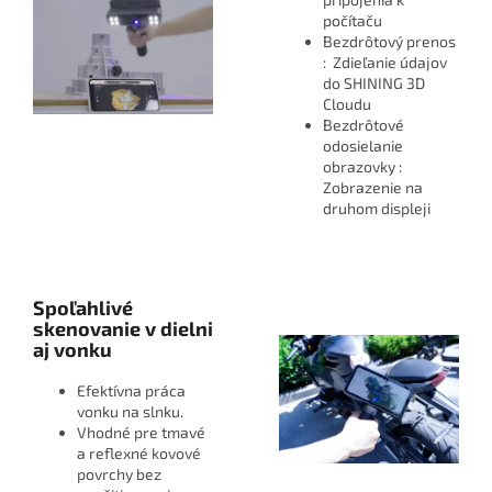
počítaču
Bezdrôtový prenos
: Zdieľanie údajov
do SHINING 3D
Cloudu
Bezdrôtové
odosielanie
obrazovky :
Zobrazenie na
druhom displeji
Spoľahlivé
skenovanie v dielni
aj vonku
Efektívna práca
vonku na slnku.
Vhodné pre tmavé
a reflexné kovové
povrchy bez