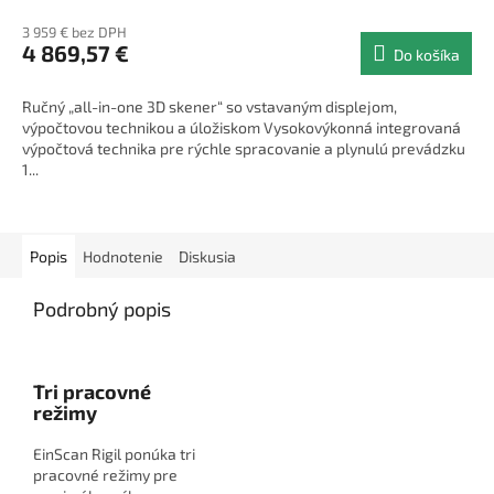
3 959 € bez DPH
4 869,57 €
Do košíka
Ručný „all-in-one 3D skener“ so vstavaným displejom,
výpočtovou technikou a úložiskom Vysokovýkonná integrovaná
výpočtová technika pre rýchle spracovanie a plynulú prevádzku
1...
Popis
Hodnotenie
Diskusia
Podrobný popis
Tri pracovné
režimy
EinScan Rigil ponúka tri
pracovné režimy pre