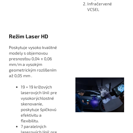
Infračervené
VCSEL
Režim Laser HD
Poskytuje vysoko kvalitné
modely s objemovou
presnosťou 0,04 ± 0,06
mm/m a vysokým
geometrickým rozlíšením
až 0,05 mm .
19 + 19 krížových
laserových línií: pre
vysokorýchlostné
skenovanie,
poskytuje špičkovú
efektivitu a
flexibilitu.
7 paralelných
laserových línií: pre