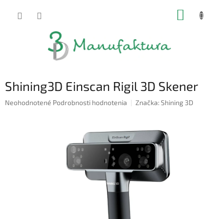
Prejsť
NÁKUP
na
obsah
KOŠÍK
Shining3D Einscan Rigil 3D Skener
Priemerné
Neohodnotené
Podrobnosti hodnotenia
Značka:
Shining 3D
hodnotenie
produktu
je
0,0
z
5
hviezdičiek.