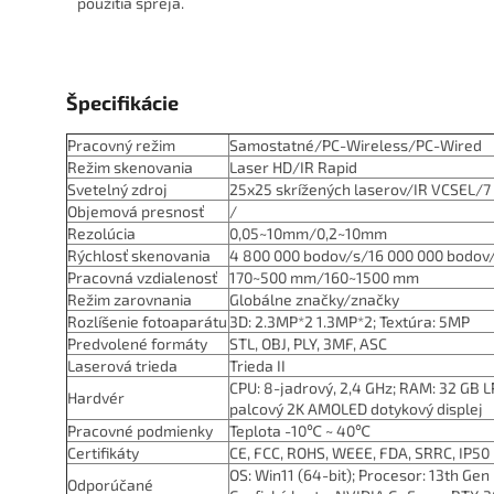
použitia spreja.
Špecifikácie
Pracovný režim
Samostatné/PC-Wireless/PC-Wired
Režim skenovania
Laser HD/IR Rapid
Svetelný zdroj
25x25 skrížených laserov/IR VCSEL/7
Objemová presnosť
/
Rezolúcia
0,05~10mm/0,2~10mm
Rýchlosť skenovania
4 800 000 bodov/s/16 000 000 bodov
Pracovná vzdialenosť
170~500 mm/160~1500 mm
Režim zarovnania
Globálne značky/značky
Rozlíšenie fotoaparátu
3D: 2.3MP*2 1.3MP*2; Textúra: 5MP
Predvolené formáty
STL, OBJ, PLY, 3MF, ASC
Laserová trieda
Trieda II
CPU: 8-jadrový, 2,4 GHz; RAM: 32 GB 
Hardvér
palcový 2K AMOLED dotykový displej
Pracovné podmienky
Teplota -10℃ ~ 40℃
Certifikáty
CE, FCC, ROHS, WEEE, FDA, SRRC, IP50
OS: Win11 (64-bit); Procesor: 13th Gen
Odporúčané