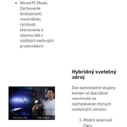
Wired PC Mode:
Zachovanie
dostupnosti,
maximálnej
rýchlosti
skenovania a
objemu dát v
zložitých sieťových
prostrediach.
Hybridný svetelný
zdroj
Dve samostatné skupiny
kamier sú špeciálne
navrhnuté na
zachytávanie rôznych
svetelných zdrojov.
Modré laserové
čiary