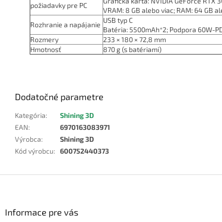
Grafická karta: NVIDIA GeForce RTX 3
požiadavky pre PC
VRAM: 8 GB alebo viac; RAM: 64 GB al
USB typ C
Rozhranie a napájanie
Batéria: 5500mAh*2; Podpora 60W-PD
Rozmery
233 × 180 × 72,8 mm
Hmotnosť
870 g (s batériami)
Dodatočné parametre
Kategória
:
Shining 3D
EAN
:
6970163083971
Výrobca
:
Shining 3D
Kód výrobcu
:
600752440373
Z
á
p
ä
Informace pre vás