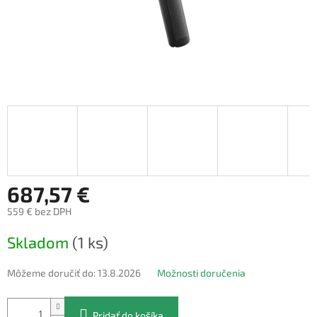
687,57 €
559 € bez DPH
Jednotková
Skladom
(1 ks)
cena:
Môžeme doručiť do:
13.8.2026
Možnosti doručenia
Pridať do košíka