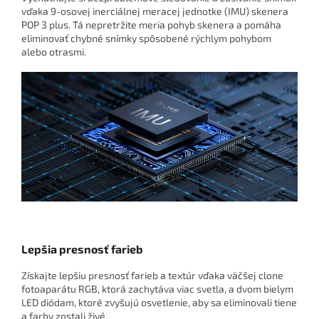
vďaka 9-osovej inerciálnej meracej jednotke (IMU) skenera
POP 3 plus. Tá nepretržite meria pohyb skenera a pomáha
eliminovať chybné snímky spôsobené rýchlym pohybom
alebo otrasmi.
Lepšia presnosť farieb
Získajte lepšiu presnosť farieb a textúr vďaka väčšej clone
fotoaparátu RGB, ktorá zachytáva viac svetla, a dvom bielym
LED diódam, ktoré zvyšujú osvetlenie, aby sa eliminovali tiene
a farby zostali živé.