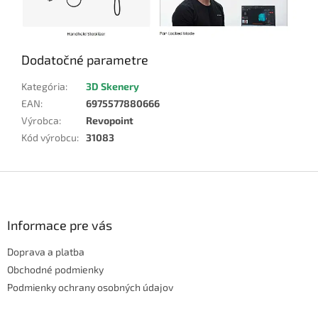
Dodatočné parametre
Kategória
:
3D Skenery
EAN
:
6975577880666
Výrobca
:
Revopoint
Kód výrobcu
:
31083
Z
á
p
ä
Informace pre vás
t
Doprava a platba
i
e
Obchodné podmienky
Podmienky ochrany osobných údajov