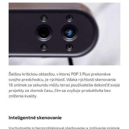
Ďalšou kritickou oblasťou, v ktorej POP 3 Plus prekonáva
svojho predchodcu, je rýchlosť. Vďaka rýchlosti skenovania
18 snímok za sekundu môžu teraz používatelia dokončiť svoje
projekty za zlomok času, čím sa zvyšuje produktivita bez
zníženia kvality.
Inteligentné skenovanie
Vychutnajte si bezproblémové sledovanie a zošívanie snímok