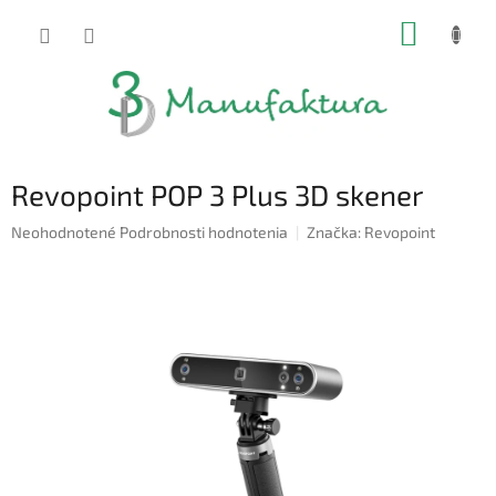
Prejsť
NÁKUP
na
obsah
KOŠÍK
Revopoint POP 3 Plus 3D skener
Priemerné
Neohodnotené
Podrobnosti hodnotenia
Značka:
Revopoint
hodnotenie
produktu
je
0,0
z
5
hviezdičiek.