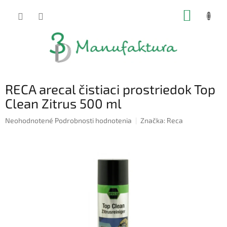
Prejsť
NÁKUP
na
obsah
KOŠÍK
RECA arecal čistiaci prostriedok Top
Clean Zitrus 500 ml
Priemerné
Neohodnotené
Podrobnosti hodnotenia
Značka:
Reca
hodnotenie
produktu
je
0,0
z
5
hviezdičiek.