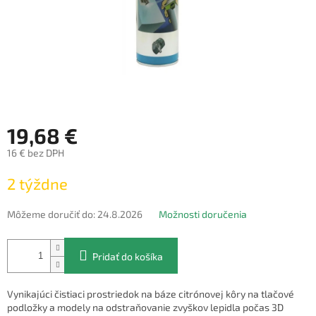
19,68 €
16 € bez DPH
Jednotková
2 týždne
cena:
Môžeme doručiť do:
24.8.2026
Možnosti doručenia
Pridať do košíka
Vynikajúci čistiaci prostriedok na báze citrónovej kôry na tlačové
podložky a modely na odstraňovanie zvyškov lepidla počas 3D