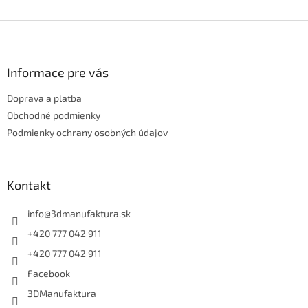
Z
á
p
ä
Informace pre vás
t
Doprava a platba
i
e
Obchodné podmienky
Podmienky ochrany osobných údajov
Kontakt
info
@
3dmanufaktura.sk
+420 777 042 911
+420 777 042 911
Facebook
3DManufaktura