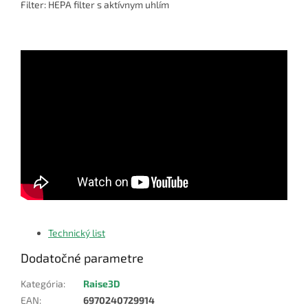
Filter: HEPA filter s aktívnym uhlím
Technický list
Dodatočné parametre
Kategória
:
Raise3D
EAN
:
6970240729914