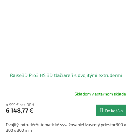
Raise3D Pro3 HS 3D tlačiareň s dvojitými extrudérmi
Skladom v externom sklade
4 999 € bez DPH
6 148,77 €
Do košíka
Dvojitý extrudérAutomatické vyvažovanieUzavretý priestor300 x
300 x 300 mm