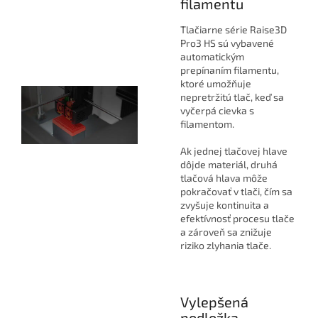
filamentu
Tlačiarne série Raise3D
Pro3 HS sú vybavené
automatickým
prepínaním filamentu,
ktoré umožňuje
nepretržitú tlač, keď sa
vyčerpá cievka s
filamentom.
Ak jednej tlačovej hlave
dôjde materiál, druhá
tlačová hlava môže
pokračovať v tlači, čím sa
zvyšuje kontinuita a
efektívnosť procesu tlače
a zároveň sa znižuje
riziko zlyhania tlače.
Vylepšená
podložka