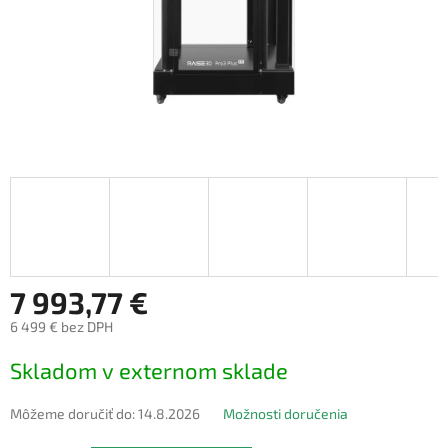
7 993,77 €
6 499 € bez DPH
Jednotková
Skladom v externom sklade
cena:
Môžeme doručiť do:
14.8.2026
Možnosti doručenia