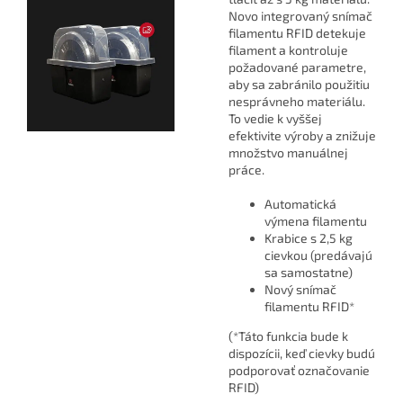
Novo integrovaný snímač
filamentu RFID detekuje
filament a kontroluje
požadované parametre,
aby sa zabránilo použitiu
nesprávneho materiálu.
To vedie k vyššej
efektivite výroby a znižuje
množstvo manuálnej
práce.
Automatická
výmena filamentu
Krabice s 2,5 kg
cievkou (predávajú
sa samostatne)
Nový snímač
filamentu RFID*
(*Táto funkcia bude k
dispozícii, keď cievky budú
podporovať označovanie
RFID)