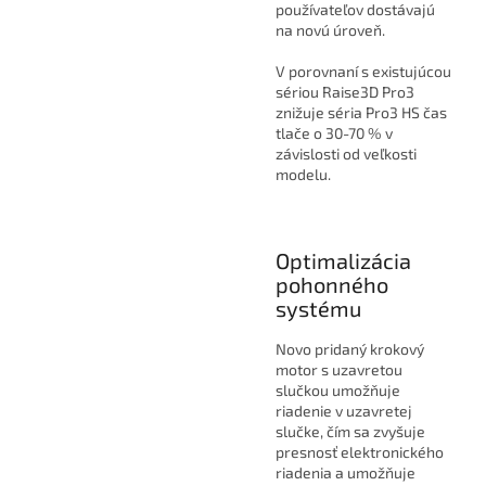
používateľov dostávajú
na novú úroveň.
V porovnaní s existujúcou
sériou Raise3D Pro3
znižuje séria Pro3 HS čas
tlače o 30-70 % v
závislosti od veľkosti
modelu.
Optimalizácia
pohonného
systému
Novo pridaný krokový
motor s uzavretou
slučkou umožňuje
riadenie v uzavretej
slučke, čím sa zvyšuje
presnosť elektronického
riadenia a umožňuje