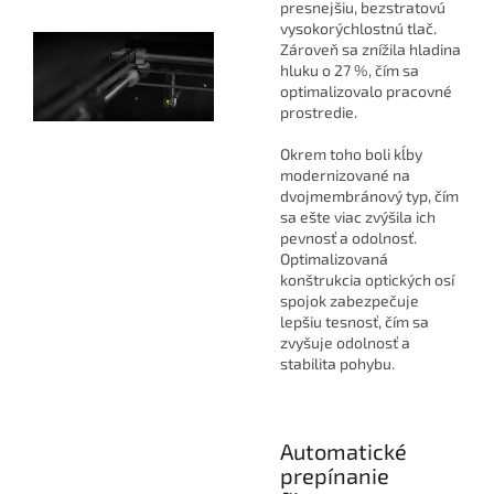
presnejšiu, bezstratovú
vysokorýchlostnú tlač.
Zároveň sa znížila hladina
hluku o 27 %, čím sa
optimalizovalo pracovné
prostredie.
Okrem toho boli kĺby
modernizované na
dvojmembránový typ, čím
sa ešte viac zvýšila ich
pevnosť a odolnosť.
Optimalizovaná
konštrukcia optických osí
spojok zabezpečuje
lepšiu tesnosť, čím sa
zvyšuje odolnosť a
stabilita pohybu.
Automatické
prepínanie