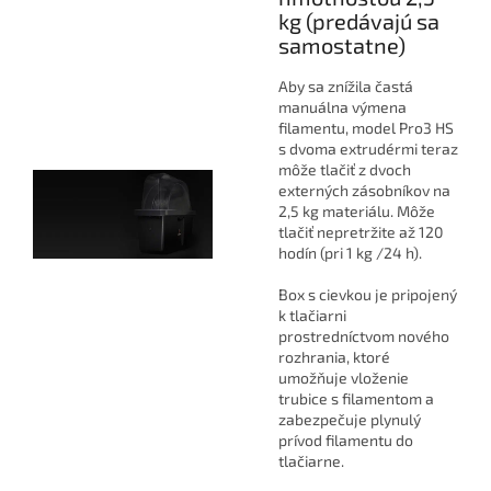
kg (predávajú sa
samostatne)
Aby sa znížila častá
manuálna výmena
filamentu, model Pro3 HS
s dvoma extrudérmi teraz
môže tlačiť z dvoch
externých zásobníkov na
2,5 kg materiálu. Môže
tlačiť nepretržite až 120
hodín (pri 1 kg /24 h).
Box s cievkou je pripojený
k tlačiarni
prostredníctvom nového
rozhrania, ktoré
umožňuje vloženie
trubice s filamentom a
zabezpečuje plynulý
prívod filamentu do
tlačiarne.