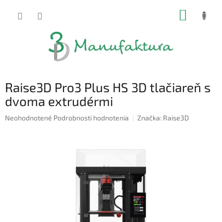
Prejsť
NÁKUP
na
obsah
KOŠÍK
Raise3D Pro3 Plus HS 3D tlačiareň s
dvoma extrudérmi
Priemerné
Neohodnotené
Podrobnosti hodnotenia
Značka:
Raise3D
hodnotenie
produktu
je
0,0
z
5
hviezdičiek.