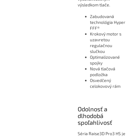
výsledkom tlače.
Zabudovaná
technológia Hyper
FFF®
Krokový motor s
uzavretou
regulačnou
slučkou
Optimalizované
spojky
Nová tlačová
podložka
Osvedčený
celokovový rám
Odolnosť a
dlhodobá
spoľahlivosť
Séria Raise3D Pro3 HS je