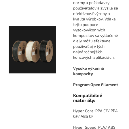
normy a požiadavky
používateľov a zvýšila sa
efektívnosť výroby a
kvalita výrobkov. Vďaka
tejto podpore
vysokovýkonných
kompozitov sa vytlačené
diely môžu efektívne
používať aj v tých
najnáročnejších
koncových aplikáciách.
Vysoko výkonné
kompozity
Program Open Filament
Kompatibilné
materiály:
Hyper Core: PPA CF/ PPA
GF/ ABS CF
Hyper Speed: PLA/ ABS