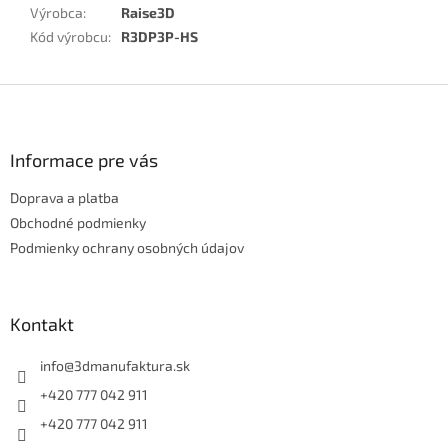
Výrobca
:
Raise3D
Kód výrobcu
:
R3DP3P-HS
Z
á
p
ä
Informace pre vás
t
Doprava a platba
i
e
Obchodné podmienky
Podmienky ochrany osobných údajov
Kontakt
info
@
3dmanufaktura.sk
+420 777 042 911
+420 777 042 911