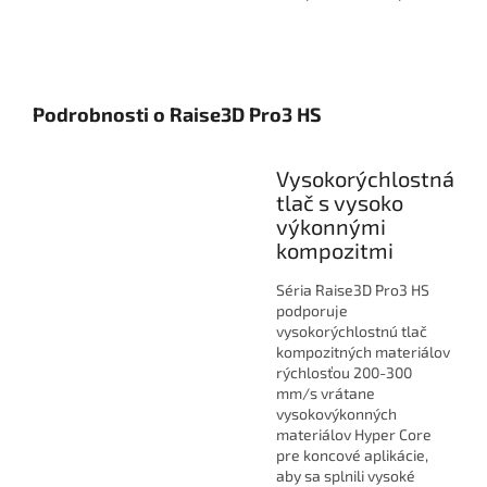
Podrobnosti o Raise3D Pro3 HS
Vysokorýchlostná
tlač s vysoko
výkonnými
kompozitmi
Séria Raise3D Pro3 HS
podporuje
vysokorýchlostnú tlač
kompozitných materiálov
rýchlosťou 200-300
mm/s vrátane
vysokovýkonných
materiálov Hyper Core
pre koncové aplikácie,
aby sa splnili vysoké