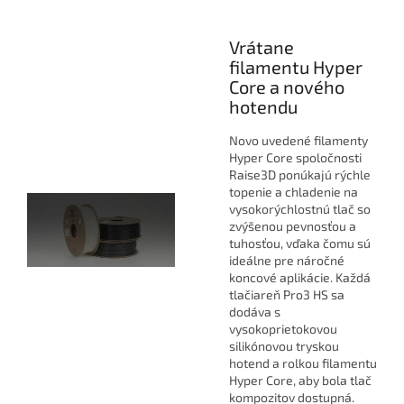
Vrátane
filamentu Hyper
Core a nového
hotendu
Novo uvedené filamenty
Hyper Core spoločnosti
Raise3D ponúkajú rýchle
topenie a chladenie na
vysokorýchlostnú tlač so
zvýšenou pevnosťou a
tuhosťou, vďaka čomu sú
ideálne pre náročné
koncové aplikácie. Každá
tlačiareň Pro3 HS sa
dodáva s
vysokoprietokovou
silikónovou tryskou
hotend a rolkou filamentu
Hyper Core, aby bola tlač
kompozitov dostupná.