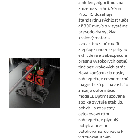
a aktívny algoritmus na
zníženie vibrácií. Séria
Pro3 HS dosahuje
štandardnú rýchlosť tlače
až 300 mm/s a v systéme
prevodovky využíva
krokový motor s
uzavretou slučkou. To
zlepšuje riadenie pohybu
extrudéra a zabezpečuje
presnú vysokorýchlostnú
tlač bez krokových strát.
Nová konštrukcia dosky
zabezpečuje rovnomernú
magnetickú priľnavosť, čo
znižuje deformáciu
modelu. Optimalizovaná
spojka zvyšuje stabilitu
pohybu a robustný
celokovový rám
zabezpečuje plynulý
pohyb a presné
polohovanie, čo vedie k
vysokokvalitným