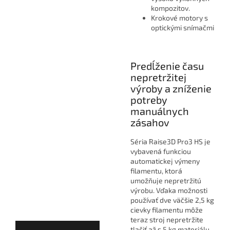
kompozitov.
Krokové motory s
optickými snímačmi
Predĺženie času
nepretržitej
výroby a zníženie
potreby
manuálnych
zásahov
Séria Raise3D Pro3 HS je
vybavená funkciou
automatickej výmeny
filamentu, ktorá
umožňuje nepretržitú
výrobu. Vďaka možnosti
používať dve väčšie 2,5 kg
cievky filamentu môže
teraz stroj nepretržite
tlačiť až s 5 kg materiálu.