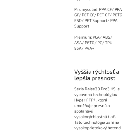
Priemyselné: PPA CF/ PPA
GF/ PET CF/ PET GF/ PETG
ESD/ PET Support/ PPA
Support
Premium: PLA/ ABS/
ASA/ PETG/ PC/ TPU-
95A/ PVA+
Vyššia rýchlosť a
lepšia presnosť
Séria Raise3D Pro3 HS je
vybavená technológiou
Hyper FFF®, ktorá
umožňuje presnú a
spoľahlivú
vysokorýchlostnú tlač.
Táto technológia zahŕňa
vysokoprietokový hotend