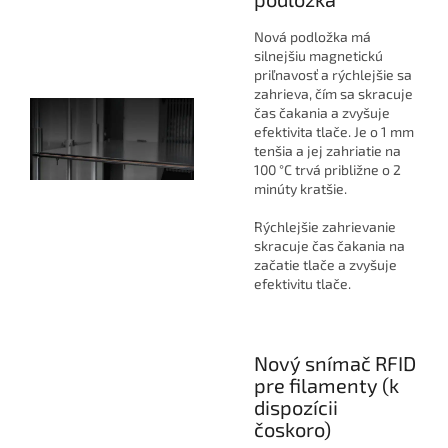
Nová podložka má
silnejšiu magnetickú
priľnavosť a rýchlejšie sa
zahrieva, čím sa skracuje
čas čakania a zvyšuje
efektivita tlače. Je o 1 mm
tenšia a jej zahriatie na
100 °C trvá približne o 2
minúty kratšie.
Rýchlejšie zahrievanie
skracuje čas čakania na
začatie tlače a zvyšuje
efektivitu tlače.
Nový snímač RFID
pre filamenty (k
dispozícii
čoskoro)