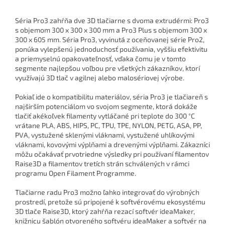
Séria Pro3 zahŕňa dve 3D tlačiarne s dvoma extrudérmi: Pro3
s objemom 300 x 300 x 300 mm a Pro3 Plus s objemom 300 x
300 x 605 mm. Séria Pro3, vyvinutá z oceňovanej série Pro2,
ponúka vylepšenú jednoduchosť používania, vyššiu efektivitu
a priemyselnú opakovateľnosť, vďaka čomu je v tomto
segmente najlepšou voľbou pre všetkých zákazníkov, ktorí
využívajú 3D tlač v agilnej alebo malosériovej výrobe.
Pokiaľ ide o kompatibilitu materiálov, séria Pro3 je tlačiareň s
najširším potenciálom vo svojom segmente, ktorá dokáže
tlačiť akékoľvek filamenty vytláčané pri teplote do 300 °C
vrátane PLA, ABS, HIPS, PC, TPU, TPE, NYLON, PETG, ASA, PP,
PVA, vystužené sklenými vláknami, vystužené uhlíkovými
vláknami, kovovými výplňami a drevenými výplňami. Zákazníci
môžu očakávať prvotriedne výsledky pri používaní filamentov
Raise3D a filamentov tretích strán schválených v rámci
programu Open Filament Programme.
Tlačiarne radu Pro3 možno ľahko integrovať do výrobných
prostredí, pretože sú pripojené k softvérovému ekosystému
3D tlače Raise3D, ktorý zahŕňa rezací softvér ideaMaker,
knižnicu šablón otvoreného softvéru ideaMaker a softvér na