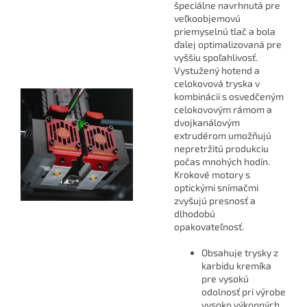
špeciálne navrhnutá pre
veľkoobjemovú
priemyselnú tlač a bola
ďalej optimalizovaná pre
vyššiu spoľahlivosť.
Vystužený hotend a
celokovová tryska v
kombinácii s osvedčeným
celokovovým rámom a
dvojkanálovým
extrudérom umožňujú
nepretržitú produkciu
počas mnohých hodín.
Krokové motory s
optickými snímačmi
zvyšujú presnosť a
dlhodobú
opakovateľnosť.
Obsahuje trysky z
karbidu kremíka
pre vysokú
odolnosť pri výrobe
vysoko výkonných